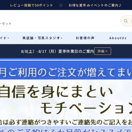
レビュー投稿で50ポイント
◇
お得な夏休みイベントのご案内♪
ーゼット
イド
実店舗・
写真スタジオ
お客様
の声
About
Us
·
▾
▾
8/8(土）-8/17（月）夏季休業日のご案内
詳細
Rental
レンタル
カテゴリ詳細
→
サイズで選ぶ
→
性別・サイズで絞り込む
→
レンタルのご案内
04
予約・配送・返却・料金
Sale
販売
レンタルの流れ
05
4ステップで簡単
七五三着物
コスチューム
あんしんパック
06
汚れ・キズ・破損の補償