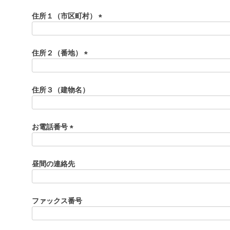
必
須
住所１（市区町村）
)
(
必
須
住所２（番地）
)
(
必
須
住所３（建物名）
)
お電話番号
(
必
須
昼間の連絡先
)
ファックス番号