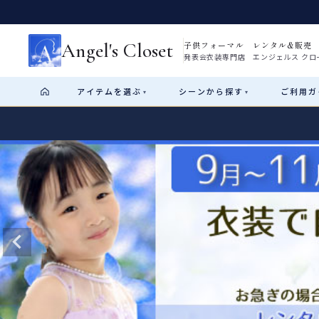
Angel's Closet
子供フォーマル レンタル&販売
発表会衣装専門店 エンジェルス クロ
アイテム
を選ぶ
シーン
から探す
ご利用
ガ
▾
▾
Shop by Category
Shop by Occasion
How It Works
Visit Us
Start
はじめに
ショップガイド（総合案内）
01
レンタル・販売の入口
Rental
レンタル
サイズの選び方
02
測り方と目安
女の子ドレス
男の子スーツ
Angel's Closetについて
03
創業2003年からの想い