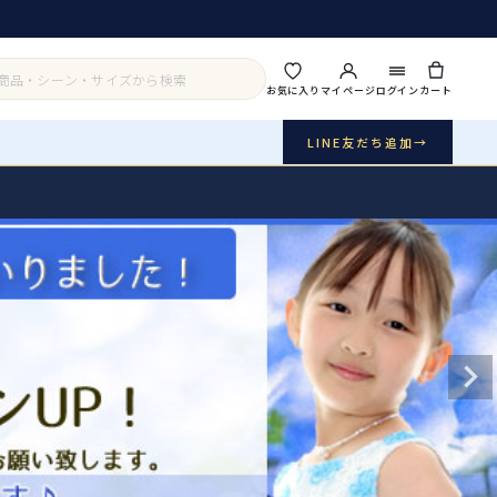
お気に入り
マイページ
ログイン
カート
LINE友だち追加
→
実店舗・写真スタジオ
アイテムから探す
シーンから探す
ご利用ガイド
Buy & Support
ご購入・サポート
販売・共通のご案内
07
品質・返品・お手入れ
送料・お支払い
08
送料・決済方法
アウター
インナー・パニエ
お問い合わせ
09
電話・メール・LINE