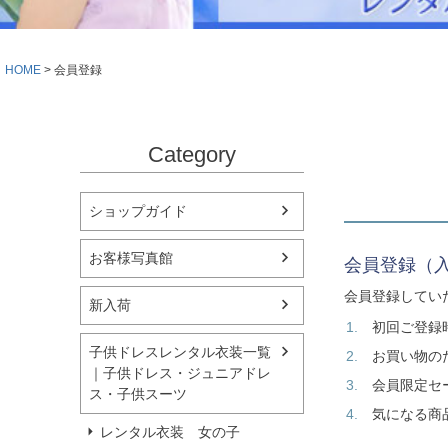
シューズ
小物・アクセ
Season Best
アウター
レディース
HOME
会員登録
Recital & Concours
Wedding
発表会・コンクール
結婚式
舞台で輝くステージ衣装
フラワーガー
Category
Atelier
実店舗 つくば店
ショップガイド
Tsukuba Boutique
お客様写真館
会員登録（
茨城県土浦市大町14-16-1F
〒
会員登録してい
新入荷
10:00–18:00（完全予約制）
営業
月曜日
初回ご登録
定休
子供ドレスレンタル衣装一覧
お買い物の
｜子供ドレス・ジュニアドレ
店舗を予約する →
会員限定セ
ス・子供スーツ
気になる商
レンタル衣装 女の子