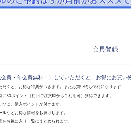
パニエ
アクセサリー
Graduation & Entrance
卒業式・入学式
ル・リングボーイ・ゲスト
きちんと感のあるフォーマル
会員登録
Photography
写真スタジオ APS
Angel's Photo Studio
入会費・年会費無料！）していただくと、お得にお買い
七五三・発表会・記念撮影
対応
ただくと、お得な特典がつきます。またお買い物も便利になります。
Web または お電話
予約
ヘアメイク・着付け
時に50ポイント（初回ご注文時からご利用可）獲得できます。
特典
たびに、購入ポイントが付きます。
スタジオを予約 →
ールなどお得な情報をお届けします。
品をお気に入り一覧にまとめられます。