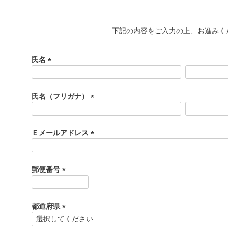
下記の内容をご入力の上、お進みく
氏名
(
必
須
氏名（フリガナ）
)
(
必
須
Ｅメールアドレス
)
(
必
須
郵便番号
)
(
必
須
都道府県
)
(