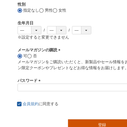
性別
指定なし
男性
女性
生年月日
※設定すると変更できません
メールマガジンの購読
可
否
(
メールマガジンをご購読いただくと、新製品やセール情報を
必
ン限定クーポンやプレゼントなどお得な情報をお届けします
須
)
パスワード
(
必
須
会員規約
に同意する
)
登録