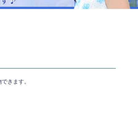
ジュエリー
音楽雑貨
Shichi-Go-San
七五三
3歳・5歳・7歳の晴れの日
物できます。