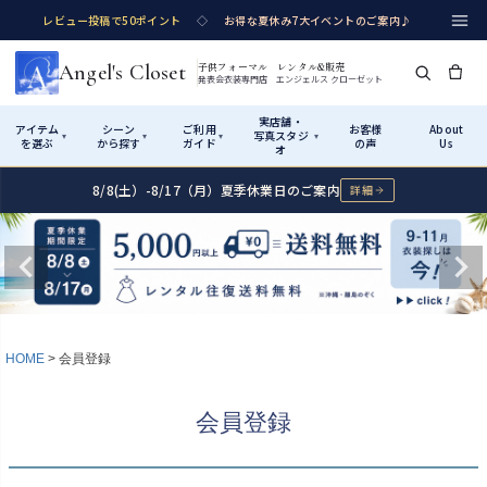
レビュー投稿で50ポイント
◇
お得な夏休み7大イベントのご案内♪
Angel's Closet
子供フォーマル レンタル&販売
発表会衣装専門店 エンジェルス クローゼット
実店舗・
アイテム
シーン
ご利用
お客様
About
写真スタジ
▾
▾
▾
▾
を選ぶ
から探す
ガイド
の声
Us
オ
8/8(土）-8/17（月）夏季休業日のご案内
詳細
Shop by Category
Shop by Occasion
How It Works
Visit Us
実店舗・写真スタジオ
アイテムから探す
シーンから探す
ご利用ガイド
Start
はじめに
カテゴリ詳細
→
サイズで選ぶ
→
性別・サイズで絞り込む
→
ショップガイド（総合案内）
01
HOME
会員登録
レンタル・販売の入口
Rental
レンタル
サイズの選び方
02
会員登録
測り方と目安
女の子ドレス
男の子スーツ
Angel's Closetについて
03