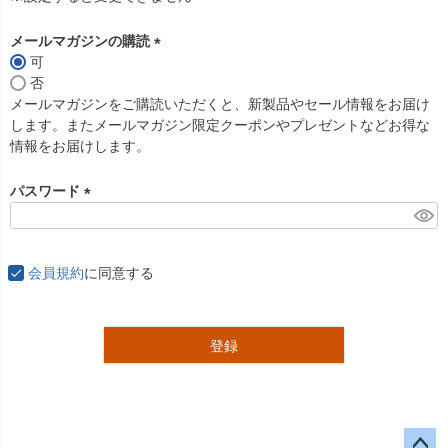
メールマガジンの購読
可
(
否
必
メールマガジンをご購読いただくと、新製品やセール情報をお届け
須
します。またメールマガジン限定クーポンやプレゼントなどお得な
)
情報をお届けします。
パスワード
(
必
須
会員規約
に同意する
)
登録