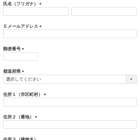
須
お問い合わせ
氏名（フリガナ）
09
)
電話・メール・LINE
(
必
須
Ｅメールアドレス
)
(
必
Photography
須
郵便番号
写真スタジオ APS
)
(
必
Angel's Photo Studio
須
都道府県
)
七五三・発表会・記念撮影
(
対応
Web または お電話
必
予約
ヘアメイク・着付け
須
特典
住所１（市区町村）
)
(
スタジオを予約 →
必
須
住所２（番地）
)
(
必
須
住所３（建物名）