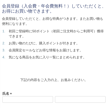
創業2003年からの想い
Season Best
七五三着物
シューズ
会員登録（入会費・年会費無料！）していただくと、
Recital & Concours
Wedding
お得にお買い物できます。
Rental
レンタル
発表会・コンクール
結婚式
Atelier
会員登録していただくと、お得な特典がつきます。またお買い物も
小物・アクセ
パニエ
舞台で輝くステージ衣装
フラワーガール・リングボーイ・ゲ
実店舗 つくば店
便利になります。
スト
レンタルのご案内
04
予約・配送・返却・料金
初回ご登録時に50ポイント（初回ご注文時からご利用可）獲得
Tsukuba Boutique
アウター
レディース
できます。
レンタルの流れ
05
お買い物のたびに、購入ポイントが付きます。
茨城県土浦市大町14-16-1F
〒
4ステップで簡単
10:00–18:00（完全予約制）
営業
会員限定セールなどお得な情報をお届けします。
Sale
販売
あんしんパック
月曜日
06
定休
気になる商品をお気に入り一覧にまとめられます。
汚れ・キズ・破損の補償
店舗を予約する →
コスチューム
アウター
Graduation & Entrance
Shichi-Go-San
Buy & Support
ご購入・サポート
卒業式・入学式
七五三
下記の内容をご入力の上、お進みください。
きちんと感のあるフォーマル
3歳・5歳・7歳の晴れの日
インナー・パニエ
アクセサリー
販売・共通のご案内
07
品質・返品・お手入れ
氏名
ジュエリー
音楽雑貨
送料・お支払い
08
(
送料・決済方法
必