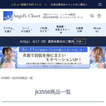
レビュー投稿で50ポイント
◇
お得な夏休みイベントのご案内♪
Angel's Closet
子供フォーマル レンタル&販売
発表会衣装専門店 エンジェルス クローゼット
実店舗・
アイテム
シーン
ご利用
お客様
About
写真スタジ
▾
▾
▾
▾
を選ぶ
から探す
ガイド
の声
Us
オ
8/8(土）-8/17（月）夏季休業日のご案内
詳細
Shop by Category
Shop by Occasion
How It Works
Visit Us
実店舗・写真スタジオ
アイテムから探す
シーンから探す
ご利用ガイド
Start
はじめに
カテゴリ詳細
→
サイズで選ぶ
→
性別・サイズで絞り込む
→
ショップガイド（総合案内）
01
HOME
jk3556商品一覧
レンタル・販売の入口
Rental
レンタル
サイズの選び方
02
jk3556商品一覧
測り方と目安
女の子ドレス
男の子スーツ
Angel's Closetについて
03