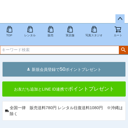
ペー
ジト
TOP
レンタル
販売
実店舗
写真スタジオ
カート
ップ
へ
50
新規会員登録で
ポイントプレゼント
ポイントプレゼント
お友だち追加とLINE ID連携で
全国一律 販売送料780円 レンタル往復送料1080円 ※沖縄は
除く