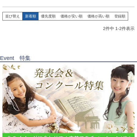
お問い合わせ
09
電話・メール・LINE
並び替え
新着順
優先度順
価格が安い順
価格が高い順
登録順
2
件中
1
-
2
件表示
Photography
写真スタジオ APS
Event 特集
Angel's Photo Studio
七五三・発表会・記念撮影
対応
Web または お電話
予約
ヘアメイク・着付け
特典
スタジオを予約 →