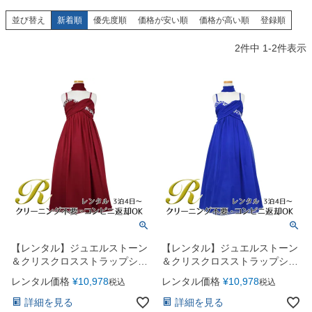
創業2003年からの想い
Season Best
七五三着物
シューズ
並び替え
新着順
優先度順
価格が安い順
価格が高い順
登録順
Recital & Concours
Wedding
Rental
レンタル
発表会・コンクール
結婚式
2
件中
1
-
2
件表示
Atelier
小物・アクセ
パニエ
舞台で輝くステージ衣装
フラワーガール・リングボーイ・ゲ
実店舗 つくば店
スト
レンタルのご案内
04
予約・配送・返却・料金
Tsukuba Boutique
アウター
レディース
レンタルの流れ
05
茨城県土浦市大町14-16-1F
〒
4ステップで簡単
10:00–18:00（完全予約制）
営業
Sale
販売
あんしんパック
月曜日
06
定休
汚れ・キズ・破損の補償
店舗を予約する →
コスチューム
アウター
Graduation & Entrance
Shichi-Go-San
Buy & Support
ご購入・サポート
卒業式・入学式
七五三
きちんと感のあるフォーマル
3歳・5歳・7歳の晴れの日
インナー・パニエ
アクセサリー
販売・共通のご案内
07
【レンタル】ジュエルストーン
【レンタル】ジュエルストーン
品質・返品・お手入れ
＆クリスクロスストラップシフ
＆クリスクロスストラップシフ
ォンドレス(JK3556)バーガンデ
ォンドレス(JK3556)ロイヤルブ
ジュエリー
音楽雑貨
送料・お支払い
レンタル価格
¥
10,978
レンタル価格
¥
10,978
08
税込
税込
ィー
ルー
送料・決済方法
詳細を見る
詳細を見る