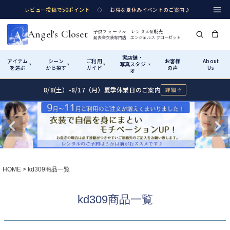
レビュー投稿で50ポイント
◇
お得な夏休みイベントのご案内♪
Angel's Closet
子供フォーマル レンタル&販売
発表会衣装専門店 エンジェルス クローゼット
実店舗・
アイテム
シーン
ご利用
お客様
About
写真スタジ
▾
▾
▾
▾
を選ぶ
から探す
ガイド
の声
Us
オ
8/8(土）-8/17（月）夏季休業日のご案内
詳細
Shop by Category
Shop by Occasion
How It Works
Visit Us
実店舗・写真スタジオ
アイテムから探す
シーンから探す
ご利用ガイド
Start
はじめに
カテゴリ詳細
→
サイズで選ぶ
→
性別・サイズで絞り込む
→
ショップガイド（総合案内）
01
HOME
kd309商品一覧
レンタル・販売の入口
Rental
レンタル
サイズの選び方
02
kd309商品一覧
測り方と目安
女の子ドレス
男の子スーツ
Angel's Closetについて
03