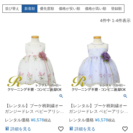
創業2003年からの想い
Season Best
七五三着物
シューズ
並び替え
新着順
優先度順
価格が安い順
価格が高い順
登録順
Recital & Concours
Wedding
Rental
レンタル
発表会・コンクール
結婚式
4
件中
1
-
4
件表示
Atelier
小物・アクセ
パニエ
舞台で輝くステージ衣装
フラワーガール・リングボーイ・ゲ
実店舗 つくば店
スト
レンタルのご案内
04
予約・配送・返却・料金
Tsukuba Boutique
アウター
レディース
レンタルの流れ
05
茨城県土浦市大町14-16-1F
〒
4ステップで簡単
10:00–18:00（完全予約制）
営業
Sale
販売
あんしんパック
月曜日
06
定休
汚れ・キズ・破損の補償
店舗を予約する →
コスチューム
アウター
Graduation & Entrance
Shichi-Go-San
Buy & Support
ご購入・サポート
卒業式・入学式
七五三
きちんと感のあるフォーマル
3歳・5歳・7歳の晴れの日
インナー・パニエ
アクセサリー
販売・共通のご案内
07
【レンタル】ブーケ柄刺繍オー
【レンタル】ブーケ柄刺繍オー
品質・返品・お手入れ
ガンジードレス ベビーアリシア
ガンジードレス ベビーアリシア
（KD309）オフホワイト
（KD309）ライラック
ジュエリー
音楽雑貨
送料・お支払い
レンタル価格
¥
6,578
レンタル価格
¥
6,578
08
税込
税込
送料・決済方法
詳細を見る
詳細を見る