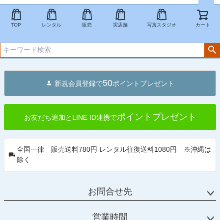
ペー
ジト
TOP
レンタル
販売
実店舗
写真スタジオ
カート
ップ
へ
50
新規会員登録で
ポイントプレゼント
ポイントプレゼント
お友だち追加とLINE ID連携で
全国一律 販売送料780円 レンタル往復送料1080円 ※沖縄は
除く
お問合せ先
営業時間