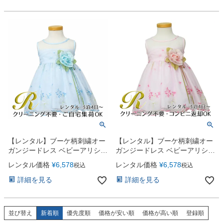
お問い合わせ
09
電話・メール・LINE
Photography
写真スタジオ APS
Angel's Photo Studio
七五三・発表会・記念撮影
対応
Web または お電話
予約
【レンタル】ブーケ柄刺繍オー
【レンタル】ブーケ柄刺繍オー
ヘアメイク・着付け
特典
ガンジードレス ベビーアリシア
ガンジードレス ベビーアリシア
（KD309）ブルー
（KD309）ピンク
レンタル価格
¥
6,578
レンタル価格
¥
6,578
税込
税込
スタジオを予約 →
詳細を見る
詳細を見る
並び替え
新着順
優先度順
価格が安い順
価格が高い順
登録順