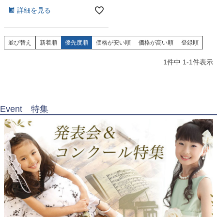
お問い合わせ
09
詳細を見る
電話・メール・LINE
並び替え
新着順
優先度順
価格が安い順
価格が高い順
登録順
1
件中
1
-
1
件表示
Photography
写真スタジオ APS
Angel's Photo Studio
Event 特集
七五三・発表会・記念撮影
対応
Web または お電話
予約
ヘアメイク・着付け
特典
スタジオを予約 →