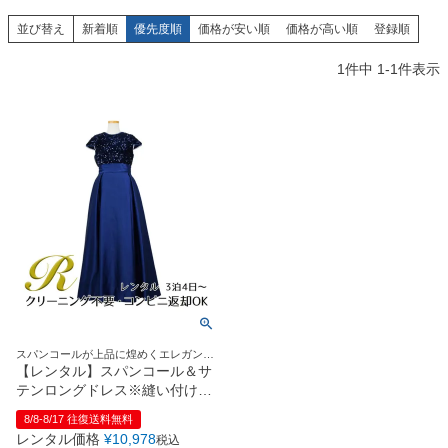
創業2003年からの想い
Season Best
七五三着物
シューズ
並び替え
新着順
優先度順
価格が安い順
価格が高い順
登録順
Recital & Concours
Wedding
Rental
レンタル
発表会・コンクール
結婚式
1
件中
1
-
1
件表示
Atelier
小物・アクセ
パニエ
舞台で輝くステージ衣装
フラワーガール・リングボーイ・ゲ
実店舗 つくば店
スト
レンタルのご案内
04
予約・配送・返却・料金
Tsukuba Boutique
アウター
レディース
レンタルの流れ
05
茨城県土浦市大町14-16-1F
〒
4ステップで簡単
10:00–18:00（完全予約制）
営業
Sale
販売
あんしんパック
月曜日
06
定休
汚れ・キズ・破損の補償
店舗を予約する →
コスチューム
アウター
Graduation & Entrance
Shichi-Go-San
Buy & Support
ご購入・サポート
卒業式・入学式
七五三
きちんと感のあるフォーマル
3歳・5歳・7歳の晴れの日
インナー・パニエ
アクセサリー
販売・共通のご案内
07
スパンコールが上品に煌めくエレガント
品質・返品・お手入れ
Ａラインロングドレス
【レンタル】スパンコール＆サ
テンロングドレス※縫い付けリ
ジュエリー
音楽雑貨
送料・お支払い
08
ボン型(YP136A)ネイビー
8/8-8/17 往復送料無料
送料・決済方法
レンタル価格
¥
10,978
税込