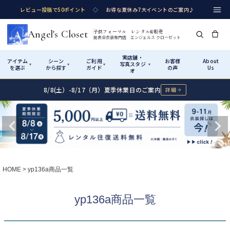
レビュー投稿で50ポイント
◇
お得な夏休み7大イベントのご案内♪
Angel's Closet
子供フォーマル レンタル&販売
発表会衣装専門店 エンジェルス クローゼット
実店舗・
アイテム
シーン
ご利用
お客様
About
写真スタジ
▾
▾
▾
▾
を選ぶ
から探す
ガイド
の声
Us
オ
8/8(土）-8/17（月）夏季休業日のご案内
詳細
Shop by Category
Shop by Occasion
How It Works
Visit Us
実店舗・写真スタジオ
アイテムから探す
シーンから探す
ご利用ガイド
Start
はじめに
カテゴリ詳細
→
サイズで選ぶ
→
性別・サイズで絞り込む
→
ショップガイド（総合案内）
01
HOME
yp136a商品一覧
レンタル・販売の入口
Rental
レンタル
サイズの選び方
02
yp136a商品一覧
測り方と目安
女の子ドレス
男の子スーツ
Angel's Closetについて
03