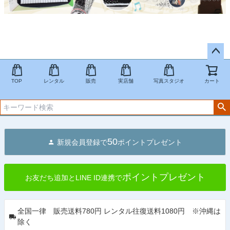
ペー
ジト
TOP
レンタル
販売
実店舗
写真スタジオ
カート
ップ
へ
50
新規会員登録で
ポイントプレゼント
ポイントプレゼント
お友だち追加とLINE ID連携で
全国一律 販売送料780円 レンタル往復送料1080円 ※沖縄は
除く