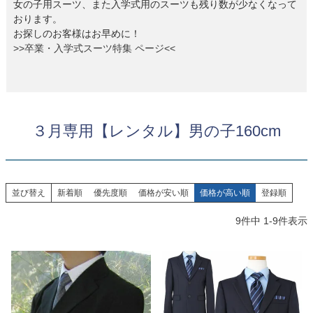
女の子用スーツ、また入学式用のスーツも残り数が少なくなって
お問い合わせ
09
おります。
電話・メール・LINE
お探しのお客様はお早めに！
>>卒業・入学式スーツ特集 ページ<<
Photography
写真スタジオ APS
３月専用【レンタル】男の子160cm
Angel's Photo Studio
七五三・発表会・記念撮影
対応
Web または お電話
予約
並び替え
新着順
優先度順
価格が安い順
価格が高い順
登録順
ヘアメイク・着付け
特典
9
件中
1
-
9
件表示
スタジオを予約 →