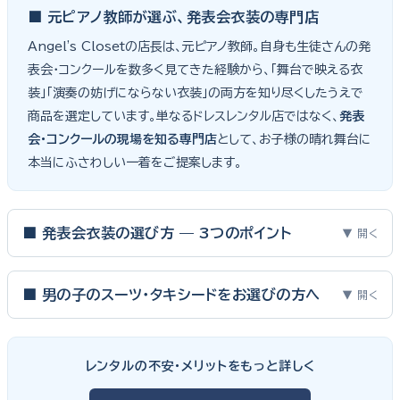
■ 元ピアノ教師が選ぶ、発表会衣装の専門店
Angel's Closetの店長は、元ピアノ教師。自身も生徒さんの発
表会・コンクールを数多く見てきた経験から、「舞台で映える衣
装」「演奏の妨げにならない衣装」の両方を知り尽くしたうえで
商品を選定しています。単なるドレスレンタル店ではなく、
発表
会・コンクールの現場を知る専門店
として、お子様の晴れ舞台に
本当にふさわしい一着をご提案します。
■ 発表会衣装の選び方 — 3つのポイント
▼ 開く
ピアノ発表会・バイオリン発表会・コンクールの舞台は、お子様にと
って特別な一日。元ピアノ教師としての経験から、衣装選びで大切
■ 男の子のスーツ・タキシードをお選びの方へ
▼ 開く
な3つのポイントをご紹介します。
男の子の発表会衣装は、フォーマル度・ジャケットの可動域・ズボ
ンの丈感が選びのポイント。タキシードは格式ある独奏・コンクール
① サイズは"ジャストフィット"を選ぶ
レンタルの不安・メリットをもっと詳しく
向け、スリーピーススーツやベストスタイルは合唱・アンサンブル向
舞台上で最も美しく見えるのは、お子様の体にきちんと合ったサ
けと、シーンで使い分けるのがおすすめです。詳しくは
発表会スー