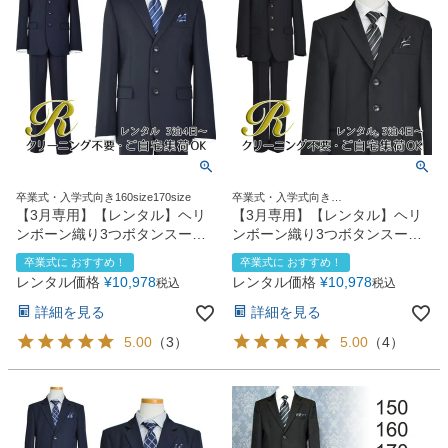
卒業式・入学式向き160size170size
卒業式・入学式向き
140size150size160size170size
【3月専用】【レンタル】ヘリ
【3月専用】【レンタル】ヘリ
ンボーン織り3つボタンスーツ5
ンボーン織り3つボタンスーツ5
点セット(CAT545611)ネイビー
点セット(CAT545611)ブラック
卒業式に おすすめ！
卒業式に おすすめ！
レンタル価格
¥
10,978
レンタル価格
¥
10,978
税込
税込
詳細を見る
詳細を見る
5.00
（
3
）
5.00
（
4
）