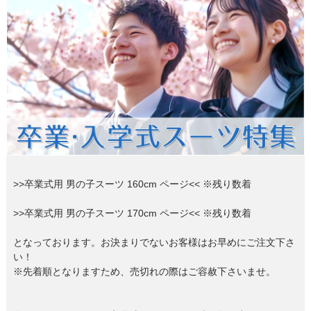
創業2003年からの想い
Season Best
七五三着物
シューズ
Recital & Concours
Wedding
Rental
レンタル
発表会・コンクール
結婚式
Atelier
小物・アクセ
パニエ
舞台で輝くステージ衣装
フラワーガール・リングボーイ・ゲ
実店舗 つくば店
スト
レンタルのご案内
04
予約・配送・返却・料金
Tsukuba Boutique
アウター
レディース
レンタルの流れ
05
茨城県土浦市大町14-16-1F
〒
4ステップで簡単
10:00–18:00（完全予約制）
営業
Sale
販売
あんしんパック
月曜日
06
定休
汚れ・キズ・破損の補償
>>卒業式用 男の子スーツ 160cm ページ<< ※残り数着
店舗を予約する →
コスチューム
アウター
Graduation & Entrance
Shichi-Go-San
Buy & Support
ご購入・サポート
卒業式・入学式
七五三
>>卒業式用 男の子スーツ 170cm ページ<< ※残り数着
きちんと感のあるフォーマル
3歳・5歳・7歳の晴れの日
インナー・パニエ
アクセサリー
販売・共通のご案内
07
となっております。お決まりでないお客様はお早めにご注文下さ
品質・返品・お手入れ
い！
※先着順となりますため、売切れの際はご容赦下さいませ。
ジュエリー
音楽雑貨
送料・お支払い
08
送料・決済方法