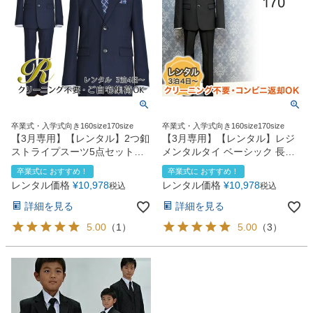
卒業式・入学式向き160size170size
卒業式・入学式向き160size170size
【3月専用】【レンタル】2つ釦
【3月専用】【レンタル】レジ
ストライプスーツ5点セット
メンタルタイ ベーシック 長ズ
(CAT545610)ネイビー
ボンスーツ5点セット
卒業式に おすすめ！
卒業式に おすすめ！
（CAT595602）
レンタル価格
¥
10,978
レンタル価格
¥
10,978
税込
税込
詳細を見る
詳細を見る
5.00
（
1
）
5.00
（
3
）