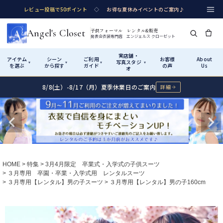
レビュー投稿で50ポイント
◇
お得な夏休みイベントのご案内♪
Angel's Closet
子供フォーマル レンタル&販売
発表会衣装専門店 エンジェルス クローゼット
実店舗・
アイテム
シーン
ご利用
お客様
About
写真スタジ
▾
▾
▾
▾
を選ぶ
から探す
ガイド
の声
Us
オ
8/8(土）-8/17（月）夏季休業日のご案内
詳細
Shop by Category
Shop by Occasion
How It Works
Visit Us
実店舗・写真スタジオ
アイテムから探す
シーンから探す
ご利用ガイド
Start
はじめに
カテゴリ詳細
→
サイズで選ぶ
→
性別・サイズで絞り込む
→
ショップガイド（総合案内）
01
HOME
特集
3月4月限定 卒業式・入学式の子供スーツ
レンタル・販売の入口
Rental
レンタル
３月専用 卒園・卒業・入学式用 レンタルスーツ
３月専用【レンタル】男の子スーツ
３月専用【レンタル】男の子160cm
サイズの選び方
02
測り方と目安
女の子ドレス
男の子スーツ
Angel's Closetについて
03