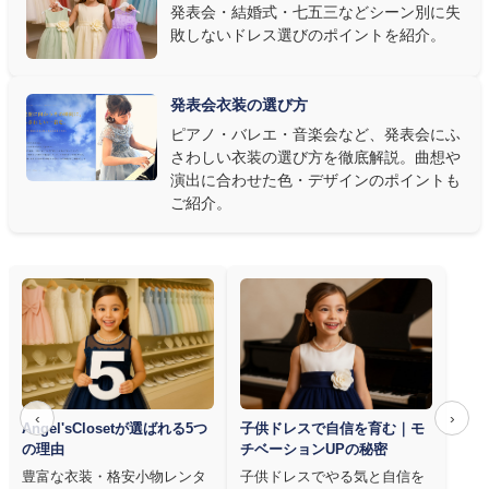
発表会・結婚式・七五三などシーン別に失
敗しないドレス選びのポイントを紹介。
発表会ドレス選びで見落とされがちなのが"動きやすさ"です。ピ
アノならペダル操作を妨げない丈感、バイオリンなら弓を動かす
右腕のゆとり、管楽器なら胸元の締め付けがないこと——演奏の
発表会衣装の選び方
質は衣装で変わります。Angel's Closetのレンタル衣装は、元ピ
ピアノ・バレエ・音楽会など、発表会にふ
アノ教師の店長が
発表会・コンクールでのご使用を前提に厳選し
さわしい衣装の選び方を徹底解説。曲想や
た商品
を多数ご用意しています。
演出に合わせた色・デザインのポイントも
ご紹介。
‹
›
Angel'sClosetが選ばれる5つ
子供ドレスで自信を育む｜モ
の理由
チベーションUPの秘密
豊富な衣装・格安小物レンタ
子供ドレスでやる気と自信を