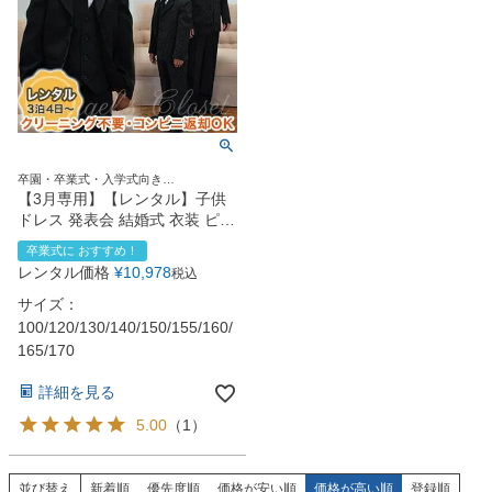
卒園・卒業式・入学式向き
120size130size140size150size160size
【3月専用】【レンタル】子供
ドレス 発表会 結婚式 衣装 ピン
ストライプスーツ5点セット
卒業式に おすすめ！
CC5004（ジャケット・ベス
レンタル価格
¥
10,978
税込
ト・ネクタイ・シャツ・スラッ
クス）100～170cm
サイズ：
100/120/130/140/150/155/160/
165/170
詳細を見る
5.00
（
1
）
並び替え
新着順
優先度順
価格が安い順
価格が高い順
登録順