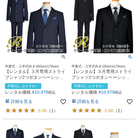
卒業式・入学式向き160size170size
卒業式・入学式向き160size170size
【レンタル】３月専用ストライ
【レンタル】３月専用ストライ
プシャツ2つボタンベーシック
プシャツ2つボタンベーシック
スーツ4点セット(CAT555610)
スーツ4点セット(CAT555610)
卒業式に おすすめ！
卒業式に おすすめ！
ネイビー
ブラック
レンタル価格
¥
10,978
レンタル価格
¥
10,978
税込
税込
詳細を見る
詳細を見る
5.00
（
1
）
5.00
（
2
）