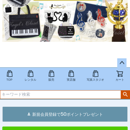
ペー
ジト
TOP
レンタル
販売
実店舗
写真スタジオ
カート
ップ
へ
50
新規会員登録で
ポイントプレゼント