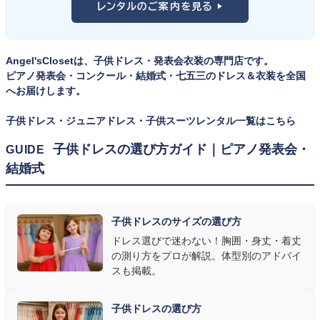
レンタルのご案内を見る ▶
イズのドレス・スーツです。「大きめを買って長く着せたい」という
ツ・タキシード一覧
をご覧ください。
考えで購入を選ばれる方もいらっしゃいますが、発表会のように
一度きりの特別な日は、その瞬間のサイズにぴったり合う衣装が
Angel'sClosetは、子供ドレス・発表会衣装の専門店です。
何よりお子様を輝かせます。レンタルなら、その時のジャストサイ
ピアノ発表会・コンクール・結婚式・七五三のドレス＆衣装を全国
ズを遠慮なく選べるのが最大のメリット。胸囲・身丈の正しい測り
へお届けします。
方は
子供ドレスのサイズの選び方
で詳しくご案内しています。
子供ドレス・ジュニアドレス・子供スーツレンタル一覧はこちら
② 舞台で映える色・楽器に合うデザインを選ぶ
子供ドレスの選び方ガイド｜ピアノ発表会・
GUIDE
結婚式
発表会の舞台は照明が強く、客席からは意外と色味が飛んで見え
ます。ネイビー・ブラック・深みのあるジュエルカラーはホールの照
明で上品に映え、オフホワイト・パステルは華やかさが際立ちま
子供ドレスのサイズの選び方
す。またピアノ演奏なら落ち着いたシックなトーン、バイオリンやソ
ドレス選びで迷わない！胸囲・身丈・着丈
ロ演奏なら華やかで視線を集めるデザイン、合唱やアンサンブル
の測り方をプロが解説。体型別のアドバイ
なら衣装同士が調和するクラシカルな色合い、と演目に合わせた
スも掲載。
選び方もおすすめです。
子供ドレスの選び方
③ 演奏の動きを妨げない設計か確認する