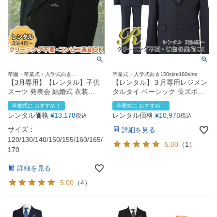
卒園・卒業式・入学式向き
卒業式・入学式向き150size160size
120size130size140size150size160size
【3月専用】【レンタル】子供
【レンタル】３月専用レジメン
スーツ 発表会 結婚式 衣装
タルタイ ベーシック 長ズボン
M105（スーツ5点セット）
スーツ5点セット
卒業式に おすすめ！
卒業式に おすすめ！
120~170cm
（CAT595602）ネイビー
レンタル価格
¥
13,178
レンタル価格
¥
10,978
税込
税込
サイズ：
詳細を見る
120/130/140/150/155/160/165/
5.00
（
1
）
170
詳細を見る
5.00
（
4
）