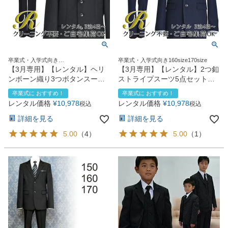
卒業式・入学式向き
卒業式・入学式向き160size170size
140size150size160size170size
【3月専用】【レンタル】ヘリ
【3月専用】【レンタル】2つ釦
ンボーン織り3つボタンスーツ5
ストライプスーツ5点セット
点セット(CAT545611)ブラック
(CAT545610)ネイビー
卒業式に おすすめ！
卒業式に おすすめ！
レンタル価格
¥
10,978
レンタル価格
¥
10,978
税込
税込
詳細を見る
詳細を見る
5.00
（
4
）
5.00
（
1
）