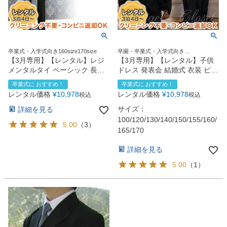
卒業式・入学式向き160size170size
卒園・卒業式・入学式向き
120size130size140size150size160size
【3月専用】【レンタル】レジ
【3月専用】【レンタル】子供
メンタルタイ ベーシック 長ズ
ドレス 発表会 結婚式 衣装 ピン
ボンスーツ5点セット
ストライプスーツ5点セット
卒業式に おすすめ！
卒業式に おすすめ！
（CAT595602）
CC5004（ジャケット・ベス
レンタル価格
¥
10,978
レンタル価格
¥
10,978
税込
税込
ト・ネクタイ・シャツ・スラッ
クス）100～170cm
サイズ：
詳細を見る
100/120/130/140/150/155/160/
5.00
（
3
）
165/170
詳細を見る
5.00
（
1
）