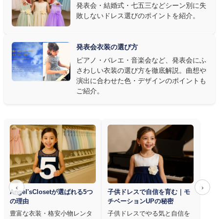
発表会・結婚式・七五三などシーン別に失
敗しないドレス選びのポイントを紹介。
発表会ドレス選びで見落とされがちなのが"動きやすさ"です。ピ
アノならペダル操作を妨げない丈感、バイオリンなら弓を動かす
右腕のゆとり、管楽器なら胸元の締め付けがないこと——演奏の
発表会衣装の選び方
質は衣装で変わります。Angel's Closetのレンタル衣装は、元ピ
ピアノ・バレエ・音楽会など、発表会にふ
アノ教師の店長が
発表会・コンクールでのご使用を前提に厳選し
さわしい衣装の選び方を徹底解説。曲想や
た商品
を多数ご用意しています。
演出に合わせた色・デザインのポイントも
ご紹介。
‹
›
Angel'sClosetが選ばれる5つ
子供ドレスで自信を育む｜モ
の理由
チベーションUPの秘密
豊富な衣装・格安小物レンタ
子供ドレスでやる気と自信を