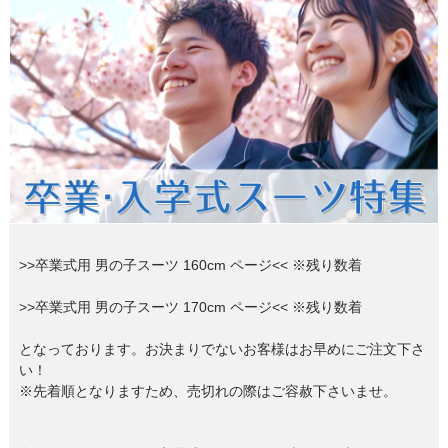
創業2003年からの想い
Season Best
七五三着物
シューズ
Recital & Concours
Wedding
Rental
レンタル
発表会・コンクール
結婚式
Atelier
小物・アクセ
パニエ
舞台で輝くステージ衣装
フラワーガール・リングボーイ・ゲ
実店舗 つくば店
スト
レンタルのご案内
04
予約・配送・返却・料金
Tsukuba Boutique
アウター
レディース
レンタルの流れ
05
茨城県土浦市大町14-16-1F
〒
4ステップで簡単
10:00–18:00（完全予約制）
営業
Sale
販売
あんしんパック
月曜日
06
定休
汚れ・キズ・破損の補償
>>卒業式用 男の子スーツ 160cm ページ<< ※残り数着
店舗を予約する →
コスチューム
アウター
Graduation & Entrance
Shichi-Go-San
Buy & Support
ご購入・サポート
卒業式・入学式
七五三
>>卒業式用 男の子スーツ 170cm ページ<< ※残り数着
きちんと感のあるフォーマル
3歳・5歳・7歳の晴れの日
インナー・パニエ
アクセサリー
販売・共通のご案内
07
となっております。お決まりでないお客様はお早めにご注文下さ
品質・返品・お手入れ
い！
※先着順となりますため、売切れの際はご容赦下さいませ。
ジュエリー
音楽雑貨
送料・お支払い
08
送料・決済方法