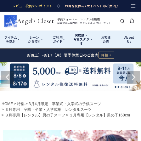
レビュー投稿で50ポイント
◇
お得な夏休み7大イベントのご案内♪
Angel's Closet
子供フォーマル レンタル&販売
発表会衣装専門店 エンジェルス クローゼット
実店舗・
アイテム
シーン
ご利用
お客様
About
写真スタジ
▾
▾
▾
▾
を選ぶ
から探す
ガイド
の声
Us
オ
8/8(土）-8/17（月）夏季休業日のご案内
詳細
Shop by Category
Shop by Occasion
How It Works
Visit Us
実店舗・写真スタジオ
アイテムから探す
シーンから探す
ご利用ガイド
Start
はじめに
カテゴリ詳細
→
サイズで選ぶ
→
性別・サイズで絞り込む
→
ショップガイド（総合案内）
01
HOME
特集
3月4月限定 卒業式・入学式の子供スーツ
レンタル・販売の入口
Rental
レンタル
３月専用 卒園・卒業・入学式用 レンタルスーツ
３月専用【レンタル】男の子スーツ
３月専用【レンタル】男の子160cm
サイズの選び方
02
測り方と目安
女の子ドレス
男の子スーツ
Angel's Closetについて
03