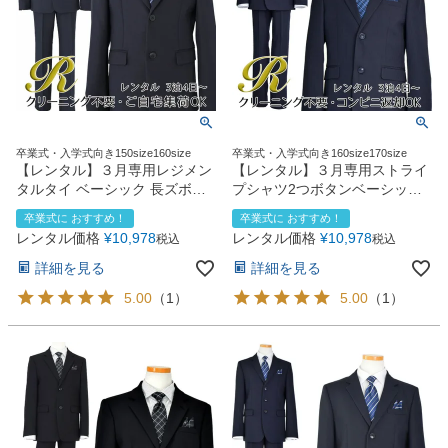
卒業式・入学式向き150size160size
卒業式・入学式向き160size170size
【レンタル】３月専用レジメン
【レンタル】３月専用ストライ
タルタイ ベーシック 長ズボン
プシャツ2つボタンベーシック
スーツ5点セット
スーツ4点セット(CAT555610)
卒業式に おすすめ！
卒業式に おすすめ！
（CAT595602）ネイビー
ネイビー
レンタル価格
¥
10,978
レンタル価格
¥
10,978
税込
税込
詳細を見る
詳細を見る
5.00
（
1
）
5.00
（
1
）