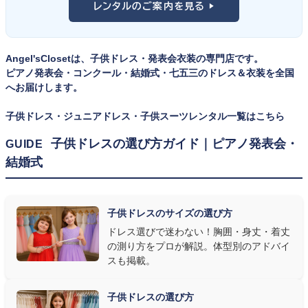
レンタルのご案内を見る ▶
イズのドレス・スーツです。「大きめを買って長く着せたい」という
ツ・タキシード一覧
をご覧ください。
考えで購入を選ばれる方もいらっしゃいますが、発表会のように
一度きりの特別な日は、その瞬間のサイズにぴったり合う衣装が
Angel'sClosetは、子供ドレス・発表会衣装の専門店です。
何よりお子様を輝かせます。レンタルなら、その時のジャストサイ
ピアノ発表会・コンクール・結婚式・七五三のドレス＆衣装を全国
ズを遠慮なく選べるのが最大のメリット。胸囲・身丈の正しい測り
へお届けします。
方は
子供ドレスのサイズの選び方
で詳しくご案内しています。
子供ドレス・ジュニアドレス・子供スーツレンタル一覧はこちら
② 舞台で映える色・楽器に合うデザインを選ぶ
子供ドレスの選び方ガイド｜ピアノ発表会・
GUIDE
結婚式
発表会の舞台は照明が強く、客席からは意外と色味が飛んで見え
ます。ネイビー・ブラック・深みのあるジュエルカラーはホールの照
明で上品に映え、オフホワイト・パステルは華やかさが際立ちま
子供ドレスのサイズの選び方
す。またピアノ演奏なら落ち着いたシックなトーン、バイオリンやソ
ドレス選びで迷わない！胸囲・身丈・着丈
ロ演奏なら華やかで視線を集めるデザイン、合唱やアンサンブル
の測り方をプロが解説。体型別のアドバイ
なら衣装同士が調和するクラシカルな色合い、と演目に合わせた
スも掲載。
選び方もおすすめです。
子供ドレスの選び方
③ 演奏の動きを妨げない設計か確認する