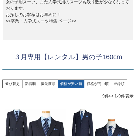
女の子用スーツ、また入学式用のスーツも残り数が少なくなって
お問い合わせ
09
おります。
電話・メール・LINE
お探しのお客様はお早めに！
>>卒業・入学式スーツ特集 ページ<<
Photography
写真スタジオ APS
３月専用【レンタル】男の子160cm
Angel's Photo Studio
七五三・発表会・記念撮影
対応
Web または お電話
予約
並び替え
新着順
優先度順
価格が安い順
価格が高い順
登録順
ヘアメイク・着付け
特典
9
件中
1
-
9
件表示
スタジオを予約 →