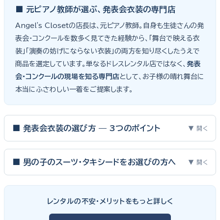
■ 元ピアノ教師が選ぶ、発表会衣装の専門店
Angel's Closetの店長は、元ピアノ教師。自身も生徒さんの発
表会・コンクールを数多く見てきた経験から、「舞台で映える衣
装」「演奏の妨げにならない衣装」の両方を知り尽くしたうえで
商品を選定しています。単なるドレスレンタル店ではなく、
発表
会・コンクールの現場を知る専門店
として、お子様の晴れ舞台に
本当にふさわしい一着をご提案します。
■ 発表会衣装の選び方 — 3つのポイント
▼ 開く
ピアノ発表会・バイオリン発表会・コンクールの舞台は、お子様にと
って特別な一日。元ピアノ教師としての経験から、衣装選びで大切
■ 男の子のスーツ・タキシードをお選びの方へ
▼ 開く
な3つのポイントをご紹介します。
男の子の発表会衣装は、フォーマル度・ジャケットの可動域・ズボ
ンの丈感が選びのポイント。タキシードは格式ある独奏・コンクール
① サイズは"ジャストフィット"を選ぶ
レンタルの不安・メリットをもっと詳しく
向け、スリーピーススーツやベストスタイルは合唱・アンサンブル向
舞台上で最も美しく見えるのは、お子様の体にきちんと合ったサ
けと、シーンで使い分けるのがおすすめです。詳しくは
発表会スー