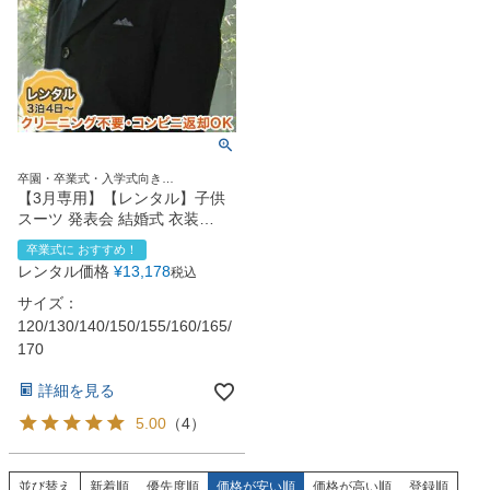
卒園・卒業式・入学式向き
120size130size140size150size160size
【3月専用】【レンタル】子供
スーツ 発表会 結婚式 衣装
M105（スーツ5点セット）
卒業式に おすすめ！
120~170cm
レンタル価格
¥
13,178
税込
サイズ：
120/130/140/150/155/160/165/
170
詳細を見る
5.00
（
4
）
並び替え
新着順
優先度順
価格が安い順
価格が高い順
登録順