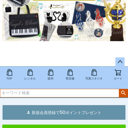
ペー
ジト
TOP
レンタル
販売
実店舗
写真スタジオ
カート
ップ
へ
50
新規会員登録で
ポイントプレゼント