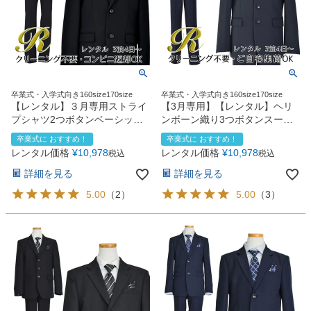
卒業式・入学式向き160size170size
卒業式・入学式向き160size170size
【レンタル】３月専用ストライ
【3月専用】【レンタル】ヘリ
プシャツ2つボタンベーシック
ンボーン織り3つボタンスーツ5
スーツ4点セット(CAT555610)
点セット(CAT545611)ネイビー
卒業式に おすすめ！
卒業式に おすすめ！
ブラック
レンタル価格
¥
10,978
レンタル価格
¥
10,978
税込
税込
詳細を見る
詳細を見る
5.00
（
2
）
5.00
（
3
）