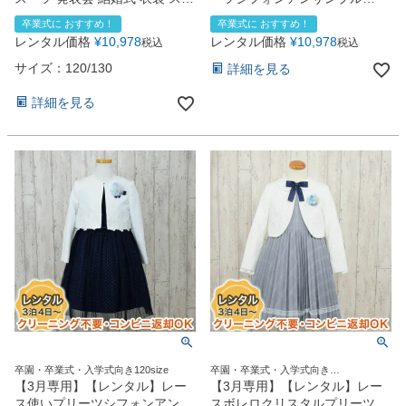
ラップボレロボーダー柄アンサ
（CAT402303）【ELLE】
卒業式に おすすめ！
卒業式に おすすめ！
ンブル（CAT198303）
120cm
レンタル価格
¥
10,978
レンタル価格
¥
10,978
税込
税込
【CHOPIN】 【入学式 女の子
ワンピース アンサンブル セッ
サイズ：120/130
詳細を見る
トスーツ おしゃれ 人気 ブラン
ド おすすめ 上品 紺 ネイビー
詳細を見る
卒園式 お受験 】 紺 120・
130cn
卒園・卒業式・入学式向き120size
卒園・卒業式・入学式向き
120size130size
【3月専用】【レンタル】レー
【3月専用】【レンタル】レー
ス使いプリーツシフォンアンサ
スボレロクリスタルプリーツア