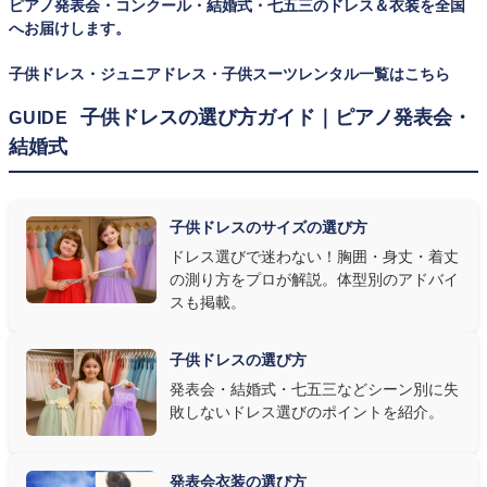
ピアノ発表会・コンクール・結婚式・七五三のドレス＆衣装を全国
ズを遠慮なく選べるのが最大のメリット。胸囲・身丈の正しい測り
へお届けします。
方は
子供ドレスのサイズの選び方
で詳しくご案内しています。
子供ドレス・ジュニアドレス・子供スーツレンタル一覧はこちら
② 舞台で映える色・楽器に合うデザインを選ぶ
子供ドレスの選び方ガイド｜ピアノ発表会・
GUIDE
結婚式
発表会の舞台は照明が強く、客席からは意外と色味が飛んで見え
ます。ネイビー・ブラック・深みのあるジュエルカラーはホールの照
明で上品に映え、オフホワイト・パステルは華やかさが際立ちま
子供ドレスのサイズの選び方
す。またピアノ演奏なら落ち着いたシックなトーン、バイオリンやソ
ドレス選びで迷わない！胸囲・身丈・着丈
ロ演奏なら華やかで視線を集めるデザイン、合唱やアンサンブル
の測り方をプロが解説。体型別のアドバイ
なら衣装同士が調和するクラシカルな色合い、と演目に合わせた
スも掲載。
選び方もおすすめです。
子供ドレスの選び方
③ 演奏の動きを妨げない設計か確認する
発表会・結婚式・七五三などシーン別に失
敗しないドレス選びのポイントを紹介。
発表会ドレス選びで見落とされがちなのが"動きやすさ"です。ピ
アノならペダル操作を妨げない丈感、バイオリンなら弓を動かす
右腕のゆとり、管楽器なら胸元の締め付けがないこと——演奏の
発表会衣装の選び方