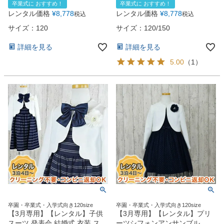
卒業式に おすすめ！
卒業式に おすすめ！
お問い合わせ
09
（CAT879301）【CHOPIN】
レアワンピース
レンタル価格
¥
8,778
レンタル価格
¥
8,778
税込
税込
電話・メール・LINE
【入学式 女の子 スーツ ワンピ
（CAT889548）【CHOPIN】
ース 清楚 人気 ブランド おすす
【入学式 女の子 ワンピース お
サイズ：120
サイズ：120/150
め 可愛い アンサンブル 卒園式
しゃれ 人気 ブランド おすすめ
お受験 】【即日発送可】 紺
上品 紺 ネイビー 卒園式 お受験
詳細を見る
詳細を見る
120・130cm
】150cm
5.00
（
1
）
Photography
写真スタジオ APS
Angel's Photo Studio
七五三・発表会・記念撮影
対応
Web または お電話
予約
ヘアメイク・着付け
特典
スタジオを予約 →
卒園・卒業式・入学式向き120size
卒園・卒業式・入学式向き120size
【3月専用】【レンタル】子供
【3月専用】【レンタル】プリ
スーツ 発表会 結婚式 衣装 スカ
ーツシフォンアンサンブル