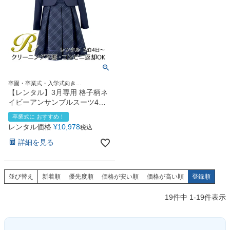
卒園・卒業式・入学式向き
110size120size130size
【レンタル】3月専用 格子柄ネ
イビーアンサンブルスーツ4点
セット（CAT819301） ネイビ
卒業式に おすすめ！
ー
レンタル価格
¥
10,978
税込
詳細を見る
並び替え
新着順
優先度順
価格が安い順
価格が高い順
登録順
19
件中
1
-
19
件表示