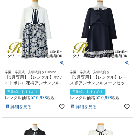
卒園・卒業式・入学式向き120size
卒園・卒業式・入学式向き
120size130size
【3月専用】【レンタル】ホワ
【3月専用】【レンタル】レー
イトボレロ花柄アンサンブルス
ス襟アンサンブルスーツセット
ーツセット(AST337901)ネイビ
(CAT137350)ネイビー
卒業式に おすすめ！
卒業式に おすすめ！
ー
レンタル価格
¥
10,978
レンタル価格
¥
10,978
税込
税込
詳細を見る
詳細を見る