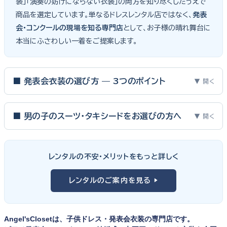
装」「演奏の妨げにならない衣装」の両方を知り尽くしたうえで
商品を選定しています。単なるドレスレンタル店ではなく、
発表
会・コンクールの現場を知る専門店
として、お子様の晴れ舞台に
本当にふさわしい一着をご提案します。
■ 発表会衣装の選び方 — 3つのポイント
▼ 開く
ピアノ発表会・バイオリン発表会・コンクールの舞台は、お子様にと
って特別な一日。元ピアノ教師としての経験から、衣装選びで大切
■ 男の子のスーツ・タキシードをお選びの方へ
▼ 開く
な3つのポイントをご紹介します。
男の子の発表会衣装は、フォーマル度・ジャケットの可動域・ズボ
ンの丈感が選びのポイント。タキシードは格式ある独奏・コンクール
① サイズは"ジャストフィット"を選ぶ
レンタルの不安・メリットをもっと詳しく
向け、スリーピーススーツやベストスタイルは合唱・アンサンブル向
舞台上で最も美しく見えるのは、お子様の体にきちんと合ったサ
けと、シーンで使い分けるのがおすすめです。詳しくは
発表会スー
レンタルのご案内を見る ▶
イズのドレス・スーツです。「大きめを買って長く着せたい」という
ツ・タキシード一覧
をご覧ください。
考えで購入を選ばれる方もいらっしゃいますが、発表会のように
一度きりの特別な日は、その瞬間のサイズにぴったり合う衣装が
Angel'sClosetは、子供ドレス・発表会衣装の専門店です。
何よりお子様を輝かせます。レンタルなら、その時のジャストサイ