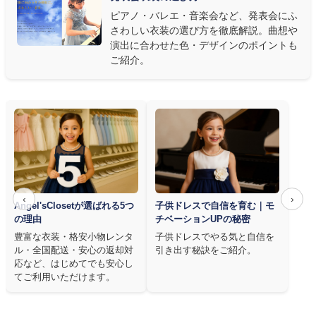
質は衣装で変わります。Angel's Closetのレンタル衣装は、元ピ
ピアノ・バレエ・音楽会など、発表会にふ
アノ教師の店長が
発表会・コンクールでのご使用を前提に厳選し
さわしい衣装の選び方を徹底解説。曲想や
た商品
を多数ご用意しています。
演出に合わせた色・デザインのポイントも
ご紹介。
‹
›
Angel'sClosetが選ばれる5つ
子供ドレスで自信を育む｜モ
の理由
チベーションUPの秘密
豊富な衣装・格安小物レンタ
子供ドレスでやる気と自信を
ル・全国配送・安心の返却対
引き出す秘訣をご紹介。
応など、はじめてでも安心し
てご利用いただけます。