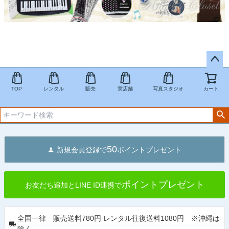
ペー
ジト
TOP
レンタル
販売
実店舗
写真スタジオ
カート
ップ
へ
50
新規会員登録で
ポイントプレゼント
ポイントプレゼント
お友だち追加とLINE ID連携で
全国一律 販売送料780円 レンタル往復送料1080円 ※沖縄は