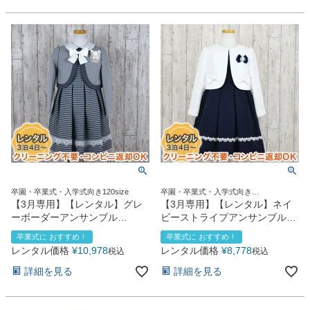
卒園・卒業式・入学式向き120size
卒園・卒業式・入学式向き
120size130size
【3月専用】【レンタル】グレ
【3月専用】【レンタル】ネイ
ーボーダーアンサンブル
ビーストライプアンサンブル
（CAT898305）120cm
（CAT798391）
卒業式に おすすめ！
卒業式に おすすめ！
レンタル価格
¥
10,978
レンタル価格
¥
8,778
税込
税込
詳細を見る
詳細を見る