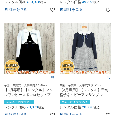
レンタル価格
¥
10,978
レンタル価格
¥
9,878
税込
税込
詳細を見る
詳細を見る
卒園・卒業式・入学式向き120size
卒園・卒業式・入学式向き120size
【3月専用】【レンタル】フリ
【3月専用】【レンタル】千鳥
ルワンピースボレロセットアン
格子ネイビーアンサンブル
サンブル（CAT879303W）
（CAT889310）【CHOPIN】
卒業式に おすすめ！
卒業式に おすすめ！
【CHOPIN】 120cm
120cm
レンタル価格
¥
9,878
レンタル価格
¥
8,778
税込
税込
詳細を見る
詳細を見る