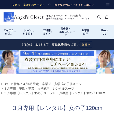
レビュー投稿で50ポイント
◇
お得な夏休みイベントのご案内♪
Angel's Closet
子供フォーマル レンタル&販売
発表会衣装専門店 エンジェルス クローゼット
実店舗・
アイテム
シーン
ご利用
お客様
About
写真スタジ
▾
▾
▾
▾
を選ぶ
から探す
ガイド
の声
Us
オ
8/8(土）-8/17（月）夏季休業日のご案内
詳細
Shop by Category
Shop by Occasion
How It Works
Visit Us
実店舗・写真スタジオ
アイテムから探す
シーンから探す
ご利用ガイド
Start
はじめに
カテゴリ詳細
→
サイズで選ぶ
→
性別・サイズで絞り込む
→
ショップガイド（総合案内）
01
HOME
特集
3月4月限定 卒業式・入学式の子供スーツ
レンタル・販売の入口
Rental
レンタル
３月専用 卒園・卒業・入学式用 レンタルスーツ
３月専用【レンタル】女の子スーツ
３月専用【レンタル】女の子120cm
サイズの選び方
02
測り方と目安
女の子ドレス
男の子スーツ
３月専用【レンタル】女の子120cm
Angel's Closetについて
03