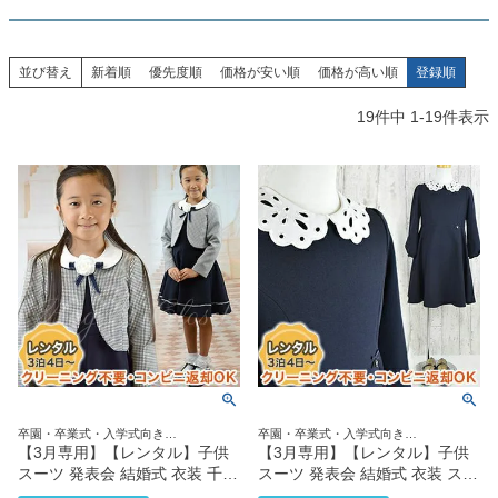
創業2003年からの想い
Season Best
七五三着物
シューズ
Recital & Concours
Wedding
Rental
レンタル
発表会・コンクール
結婚式
並び替え
新着順
優先度順
価格が安い順
価格が高い順
登録順
Atelier
小物・アクセ
パニエ
舞台で輝くステージ衣装
フラワーガール・リングボーイ・ゲ
実店舗 つくば店
スト
19
件中
1
-
19
件表示
レンタルのご案内
04
予約・配送・返却・料金
Tsukuba Boutique
アウター
レディース
レンタルの流れ
05
茨城県土浦市大町14-16-1F
〒
4ステップで簡単
10:00–18:00（完全予約制）
営業
Sale
販売
あんしんパック
月曜日
06
定休
汚れ・キズ・破損の補償
店舗を予約する →
コスチューム
アウター
Graduation & Entrance
Shichi-Go-San
Buy & Support
ご購入・サポート
卒業式・入学式
七五三
きちんと感のあるフォーマル
3歳・5歳・7歳の晴れの日
インナー・パニエ
アクセサリー
販売・共通のご案内
07
品質・返品・お手入れ
卒園・卒業式・入学式向き
卒園・卒業式・入学式向き
ジュエリー
音楽雑貨
送料・お支払い
08
120size130size
120size130size140size150size
【3月専用】【レンタル】子供
【3月専用】【レンタル】子供
送料・決済方法
スーツ 発表会 結婚式 衣装 千鳥
スーツ 発表会 結婚式 衣装 スカ
格子ネイビーアンサンブル
ラップレース襟パフスリーブフ