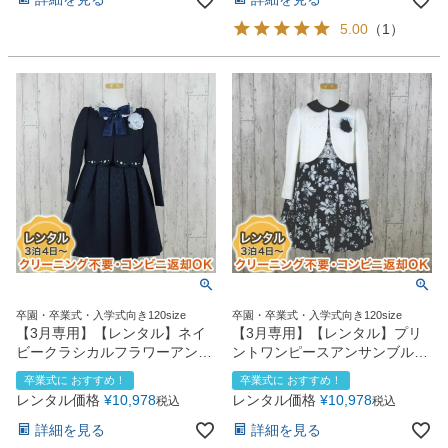
5.00
（
1
）
卒園・卒業式・入学式向き120size
卒園・卒業式・入学式向き120size
【3月専用】【レンタル】ネイ
【3月専用】【レンタル】プリ
ビークラシカルフラワーアンサ
ントワンピースアンサンブル
ンブル（CAT898300）120cm
（CAT898304）120cm
卒業式に おすすめ！
卒業式に おすすめ！
レンタル価格
¥
10,978
レンタル価格
¥
10,978
税込
税込
詳細を見る
詳細を見る