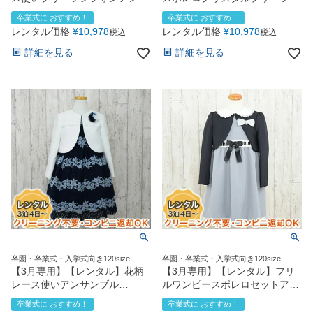
ンブル（CAT802300）
ンサンブル【CHOPIN】
卒業式に おすすめ！
卒業式に おすすめ！
120cm
（CAT802301）120・130cm
レンタル価格
¥
10,978
レンタル価格
¥
10,978
税込
税込
詳細を見る
詳細を見る
卒園・卒業式・入学式向き120size
卒園・卒業式・入学式向き120size
【3月専用】【レンタル】花柄
【3月専用】【レンタル】フリ
レース使いアンサンブル
ルワンピースボレロセットアン
（CAT808306）120cm
サンブル【CHOPIN】
卒業式に おすすめ！
卒業式に おすすめ！
（CAT879303B）120cm