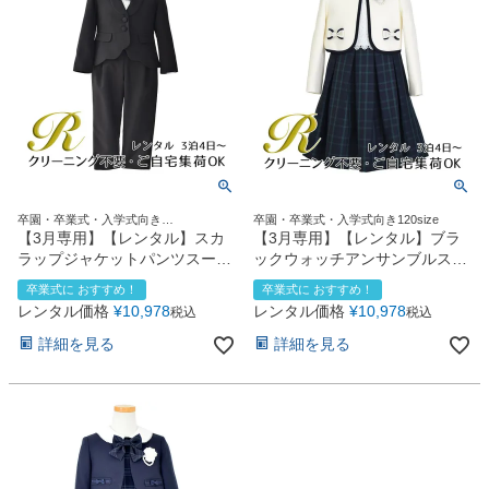
卒園・卒業式・入学式向き
卒園・卒業式・入学式向き120size
120size130size
【3月専用】【レンタル】スカ
【3月専用】【レンタル】ブラ
ラップジャケットパンツスーツ
ックウォッチアンサンブルスー
4点セット(CAT437310)ブラッ
ツ(CAT447367)ネイビー
卒業式に おすすめ！
卒業式に おすすめ！
ク
レンタル価格
¥
10,978
レンタル価格
¥
10,978
税込
税込
詳細を見る
詳細を見る