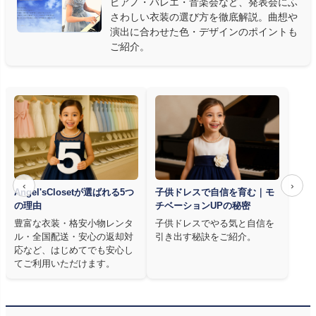
ピアノ・バレエ・音楽会など、発表会にふ
アノ教師の店長が
発表会・コンクールでのご使用を前提に厳選し
さわしい衣装の選び方を徹底解説。曲想や
た商品
を多数ご用意しています。
演出に合わせた色・デザインのポイントも
ご紹介。
‹
›
Angel'sClosetが選ばれる5つ
子供ドレスで自信を育む｜モ
の理由
チベーションUPの秘密
豊富な衣装・格安小物レンタ
子供ドレスでやる気と自信を
ル・全国配送・安心の返却対
引き出す秘訣をご紹介。
応など、はじめてでも安心し
てご利用いただけます。