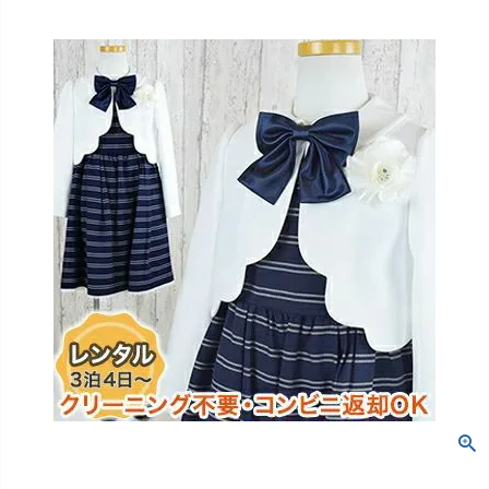
創業2003年からの想い
Season Best
七五三着物
シューズ
Recital & Concours
Wedding
Rental
レンタル
発表会・コンクール
結婚式
Atelier
小物・アクセ
パニエ
舞台で輝くステージ衣装
フラワーガール・リングボーイ・ゲ
実店舗 つくば店
スト
レンタルのご案内
04
予約・配送・返却・料金
Tsukuba Boutique
アウター
レディース
レンタルの流れ
05
茨城県土浦市大町14-16-1F
〒
4ステップで簡単
10:00–18:00（完全予約制）
営業
Sale
販売
あんしんパック
月曜日
06
定休
汚れ・キズ・破損の補償
店舗を予約する →
コスチューム
アウター
Graduation & Entrance
Shichi-Go-San
Buy & Support
ご購入・サポート
卒業式・入学式
七五三
きちんと感のあるフォーマル
3歳・5歳・7歳の晴れの日
インナー・パニエ
アクセサリー
販売・共通のご案内
07
品質・返品・お手入れ
ジュエリー
音楽雑貨
送料・お支払い
08
送料・決済方法