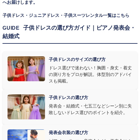
ズを遠慮なく選べるのが最大のメリット。胸囲・身丈の正しい測り
へお届けします。
方は
子供ドレスのサイズの選び方
で詳しくご案内しています。
子供ドレス・ジュニアドレス・子供スーツレンタル一覧はこちら
② 舞台で映える色・楽器に合うデザインを選ぶ
子供ドレスの選び方ガイド｜ピアノ発表会・
GUIDE
結婚式
発表会の舞台は照明が強く、客席からは意外と色味が飛んで見え
ます。ネイビー・ブラック・深みのあるジュエルカラーはホールの照
明で上品に映え、オフホワイト・パステルは華やかさが際立ちま
子供ドレスのサイズの選び方
す。またピアノ演奏なら落ち着いたシックなトーン、バイオリンやソ
ドレス選びで迷わない！胸囲・身丈・着丈
ロ演奏なら華やかで視線を集めるデザイン、合唱やアンサンブル
の測り方をプロが解説。体型別のアドバイ
なら衣装同士が調和するクラシカルな色合い、と演目に合わせた
スも掲載。
選び方もおすすめです。
子供ドレスの選び方
③ 演奏の動きを妨げない設計か確認する
発表会・結婚式・七五三などシーン別に失
敗しないドレス選びのポイントを紹介。
発表会ドレス選びで見落とされがちなのが"動きやすさ"です。ピ
アノならペダル操作を妨げない丈感、バイオリンなら弓を動かす
右腕のゆとり、管楽器なら胸元の締め付けがないこと——演奏の
発表会衣装の選び方
質は衣装で変わります。Angel's Closetのレンタル衣装は、元ピ