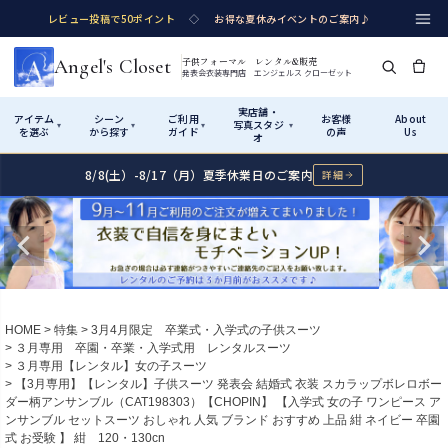
レビュー投稿で50ポイント
◇
お得な夏休みイベントのご案内♪
Angel's Closet
子供フォーマル レンタル&販売
発表会衣装専門店 エンジェルス クローゼット
実店舗・
アイテム
シーン
ご利用
お客様
About
写真スタジ
▾
▾
▾
▾
を選ぶ
から探す
ガイド
の声
Us
オ
8/8(土）-8/17（月）夏季休業日のご案内
詳細
Shop by Category
Shop by Occasion
How It Works
Visit Us
実店舗・写真スタジオ
アイテムから探す
シーンから探す
ご利用ガイド
Start
はじめに
カテゴリ詳細
→
サイズで選ぶ
→
性別・サイズで絞り込む
→
ショップガイド（総合案内）
01
HOME
特集
3月4月限定 卒業式・入学式の子供スーツ
レンタル・販売の入口
Rental
レンタル
３月専用 卒園・卒業・入学式用 レンタルスーツ
３月専用【レンタル】女の子スーツ
サイズの選び方
02
【3月専用】【レンタル】子供スーツ 発表会 結婚式 衣装 スカラップボレロボー
測り方と目安
ダー柄アンサンブル（CAT198303）【CHOPIN】 【入学式 女の子 ワンピース ア
女の子ドレス
男の子スーツ
ンサンブル セットスーツ おしゃれ 人気 ブランド おすすめ 上品 紺 ネイビー 卒園
Angel's Closetについて
03
式 お受験 】 紺 120・130cn