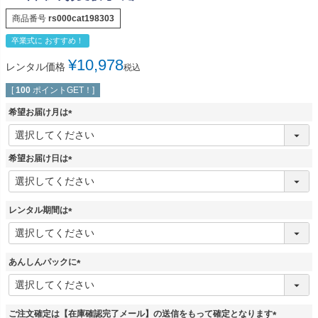
商品番号
rs000cat198303
卒業式に おすすめ！
¥
10,978
レンタル価格
税込
[
100
ポイントGET！]
希望お届け月は
(
必
須
希望お届け日は
)
(
必
須
レンタル期間は
)
(
必
須
あんしんパックに
)
(
必
須
ご注文確定は【在庫確認完了メール】の送信をもって確定となります
)