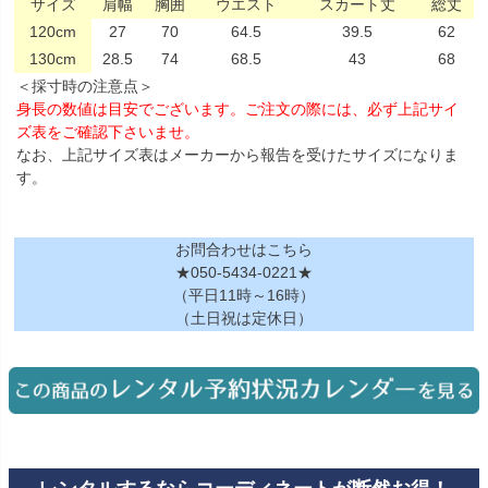
サイズ
肩幅
胸囲
ウエスト
スカート丈
総丈
120cm
27
70
64.5
39.5
62
130cm
28.5
74
68.5
43
68
＜採寸時の注意点＞
身長の数値は目安でございます。ご注文の際には、必ず上記サイ
ズ表をご確認下さいませ。
なお、上記サイズ表はメーカーから報告を受けたサイズになりま
す。
お問合わせはこちら
★050-5434-0221★
（平日11時～16時）
（土日祝は定休日）