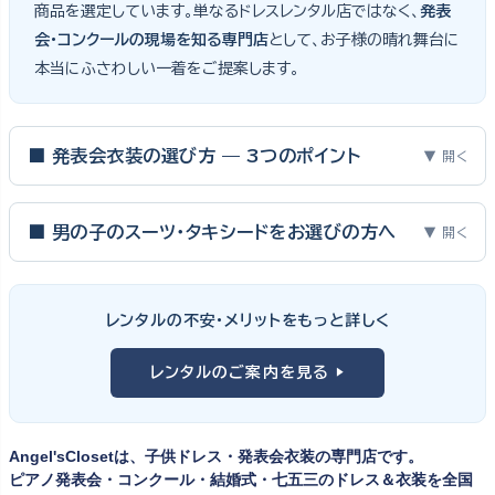
商品を選定しています。単なるドレスレンタル店ではなく、
発表
会・コンクールの現場を知る専門店
として、お子様の晴れ舞台に
本当にふさわしい一着をご提案します。
■ 発表会衣装の選び方 — 3つのポイント
▼ 開く
ピアノ発表会・バイオリン発表会・コンクールの舞台は、お子様にと
って特別な一日。元ピアノ教師としての経験から、衣装選びで大切
■ 男の子のスーツ・タキシードをお選びの方へ
▼ 開く
な3つのポイントをご紹介します。
男の子の発表会衣装は、フォーマル度・ジャケットの可動域・ズボ
ンの丈感が選びのポイント。タキシードは格式ある独奏・コンクール
① サイズは"ジャストフィット"を選ぶ
レンタルの不安・メリットをもっと詳しく
向け、スリーピーススーツやベストスタイルは合唱・アンサンブル向
舞台上で最も美しく見えるのは、お子様の体にきちんと合ったサ
けと、シーンで使い分けるのがおすすめです。詳しくは
発表会スー
レンタルのご案内を見る ▶
イズのドレス・スーツです。「大きめを買って長く着せたい」という
ツ・タキシード一覧
をご覧ください。
考えで購入を選ばれる方もいらっしゃいますが、発表会のように
一度きりの特別な日は、その瞬間のサイズにぴったり合う衣装が
Angel'sClosetは、子供ドレス・発表会衣装の専門店です。
何よりお子様を輝かせます。レンタルなら、その時のジャストサイ
ピアノ発表会・コンクール・結婚式・七五三のドレス＆衣装を全国