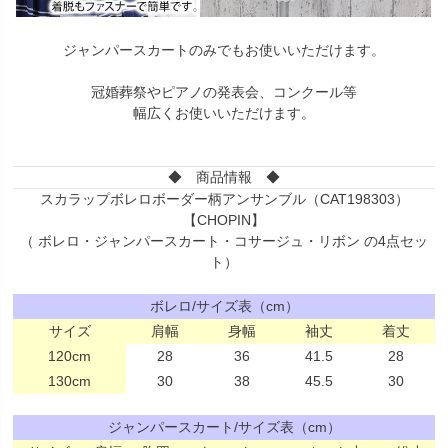
ジャンパースカートのみでもお使いいただけます。
冠婚葬祭やピアノの発表会、コンクール等
幅広くお使いいただけます。
◆ 商品情報 ◆
スカラップボレロボーダー柄アンサンブル（CAT198303）
【CHOPIN】
（ ボレロ・ジャンパースカート・コサージュ・リボン の4点セッ
ト）
ボレロ/サイズ表（cm）
サイズ
肩幅
身幅
袖丈
着丈
120cm
28
36
41.5
28
130cm
30
38
45.5
30
ジャンパースカート/サイズ表（cm）