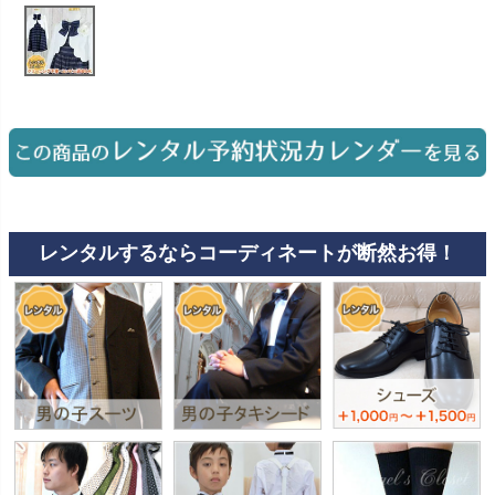
お問い合わせ
09
電話・メール・LINE
Photography
写真スタジオ APS
Angel's Photo Studio
レンタルするならコーディネートが断然お得！
七五三・発表会・記念撮影
対応
Web または お電話
予約
ヘアメイク・着付け
特典
スタジオを予約 →