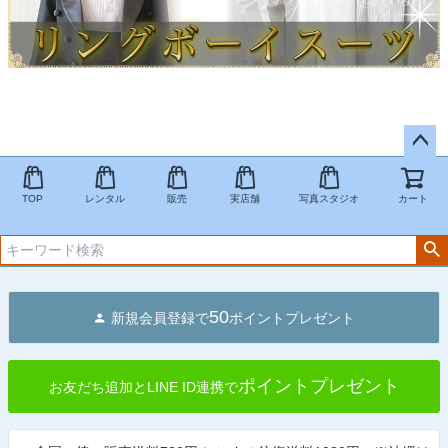
ペー
ジト
TOP
レンタル
販売
実店舗
写真スタジオ
カート
ップ
へ
50
新規会員登録で
ポイントプレゼント
ポイントプレゼント
お友だち追加とLINE ID連携で