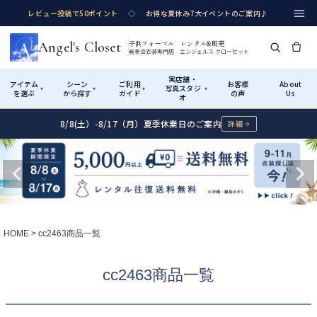
レビュー投稿で50ポイント
◇
お得な夏休み7大イベントのご案内♪
Angel's Closet
子供フォーマル レンタル&販売
発表会衣装専門店 エンジェルス クローゼット
実店舗・
アイテム
シーン
ご利用
お客様
About
写真スタジ
▾
▾
▾
▾
を選ぶ
から探す
ガイド
の声
Us
オ
8/8(土）-8/17（月）夏季休業日のご案内
詳細
Shop by Category
Shop by Occasion
How It Works
Visit Us
実店舗・写真スタジオ
アイテムから探す
シーンから探す
ご利用ガイド
Start
はじめに
カテゴリ詳細
→
サイズで選ぶ
→
性別・サイズで絞り込む
→
ショップガイド（総合案内）
01
HOME
cc2463商品一覧
レンタル・販売の入口
Rental
レンタル
サイズの選び方
02
cc2463商品一覧
測り方と目安
女の子ドレス
男の子スーツ
Angel's Closetについて
03