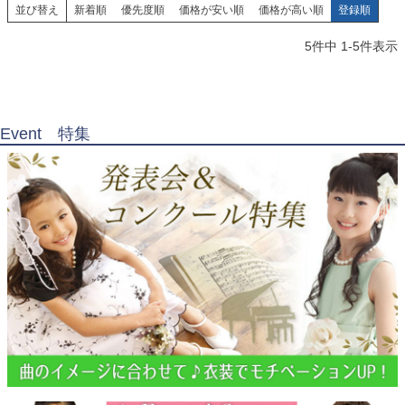
並び替え
新着順
優先度順
価格が安い順
価格が高い順
登録順
5
件中
1
-
5
件表示
Event 特集