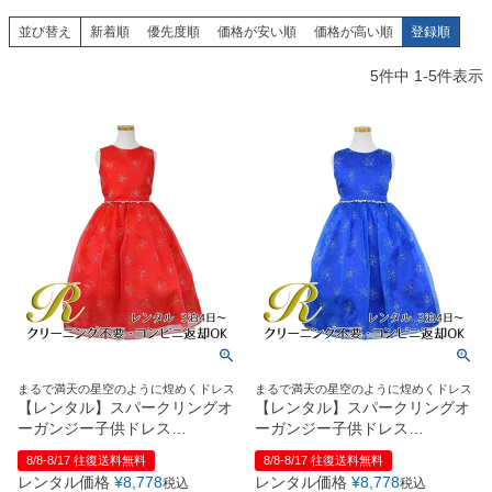
創業2003年からの想い
Season Best
七五三着物
シューズ
並び替え
新着順
優先度順
価格が安い順
価格が高い順
登録順
Recital & Concours
Wedding
Rental
レンタル
発表会・コンクール
結婚式
5
件中
1
-
5
件表示
Atelier
小物・アクセ
パニエ
舞台で輝くステージ衣装
フラワーガール・リングボーイ・ゲ
実店舗 つくば店
スト
レンタルのご案内
04
予約・配送・返却・料金
Tsukuba Boutique
アウター
レディース
レンタルの流れ
05
茨城県土浦市大町14-16-1F
〒
4ステップで簡単
10:00–18:00（完全予約制）
営業
Sale
販売
あんしんパック
月曜日
06
定休
汚れ・キズ・破損の補償
店舗を予約する →
コスチューム
アウター
Graduation & Entrance
Shichi-Go-San
Buy & Support
ご購入・サポート
卒業式・入学式
七五三
きちんと感のあるフォーマル
3歳・5歳・7歳の晴れの日
インナー・パニエ
アクセサリー
販売・共通のご案内
07
まるで満天の星空のように煌めくドレス
まるで満天の星空のように煌めくドレス
品質・返品・お手入れ
【レンタル】スパークリングオ
【レンタル】スパークリングオ
ーガンジー子供ドレス
ーガンジー子供ドレス
ジュエリー
音楽雑貨
送料・お支払い
08
(CC2463)レッド
(CC2463)ロイヤルブルー
8/8-8/17 往復送料無料
8/8-8/17 往復送料無料
送料・決済方法
レンタル価格
¥
8,778
レンタル価格
¥
8,778
税込
税込