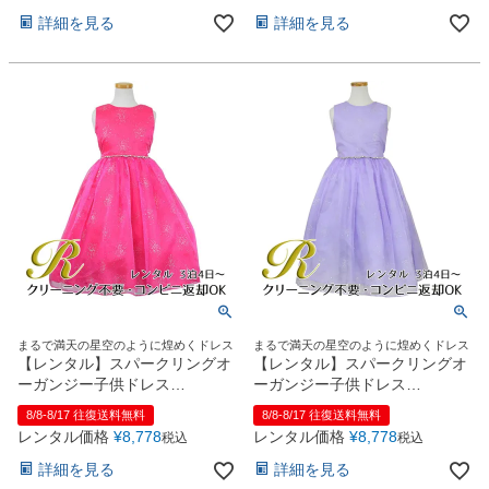
お問い合わせ
09
詳細を見る
詳細を見る
電話・メール・LINE
Photography
写真スタジオ APS
Angel's Photo Studio
七五三・発表会・記念撮影
対応
Web または お電話
予約
ヘアメイク・着付け
特典
まるで満天の星空のように煌めくドレス
まるで満天の星空のように煌めくドレス
【レンタル】スパークリングオ
【レンタル】スパークリングオ
スタジオを予約 →
ーガンジー子供ドレス
ーガンジー子供ドレス
(CC2463)ホットピンク
(CC2463)ラベンダー
8/8-8/17 往復送料無料
8/8-8/17 往復送料無料
レンタル価格
¥
8,778
レンタル価格
¥
8,778
税込
税込
詳細を見る
詳細を見る