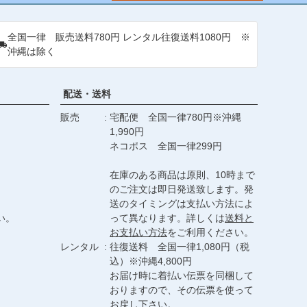
ップ
へ
全国一律 販売送料780円 レンタル往復送料1080円 ※
沖縄は除く
配送・送料
販売
宅配便 全国一律780円※沖縄
1,990円
ネコポス 全国一律299円
在庫のある商品は原則、10時まで
のご注文は即日発送致します。発
送のタイミングは支払い方法によ
い。
って異なります。詳しくは
送料と
お支払い方法
をご利用ください。
レンタル
往復送料 全国一律1,080円（税
込）※沖縄4,800円
お届け時に着払い伝票を同梱して
おりますので、その伝票を使って
お戻し下さい。