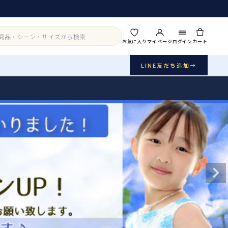
お気に入り
マイページ
ログイン
カート
LINE友だち追加
→
実店舗・写真スタジオ
アイテムから探す
シーンから探す
ご利用ガイド
Buy & Support
ご購入・サポート
販売・共通のご案内
07
品質・返品・お手入れ
送料・お支払い
08
送料・決済方法
アウター
インナー・パニエ
お問い合わせ
09
電話・メール・LINE