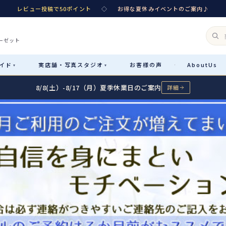
レビュー投稿で50ポイント
◇
お得な夏休みイベントのご案内♪
ーゼット
イド
実店舗・
写真スタジオ
お客様
の声
About
Us
·
▾
▾
8/8(土）-8/17（月）夏季休業日のご案内
詳細
Rental
レンタル
カテゴリ詳細
→
サイズで選ぶ
→
性別・サイズで絞り込む
→
レンタルのご案内
04
予約・配送・返却・料金
Sale
販売
レンタルの流れ
05
4ステップで簡単
七五三着物
コスチューム
あんしんパック
06
汚れ・キズ・破損の補償