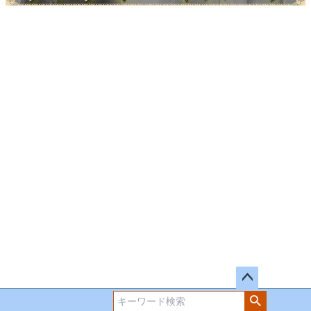
ペー
ジト