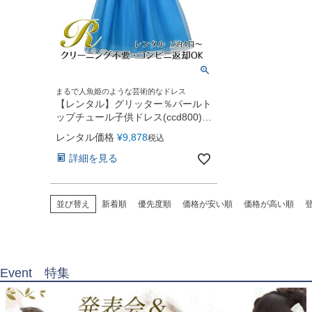
まるで人魚姫のような芸術的なドレス
【レンタル】グリッター％パールト
ップチュール子供ドレス(ccd800)テ
ィールグリーン
レンタル価格
¥
9,878
税込
詳細を見る
並び替え
新着順
優先度順
価格が安い順
価格が高い順
Event 特集