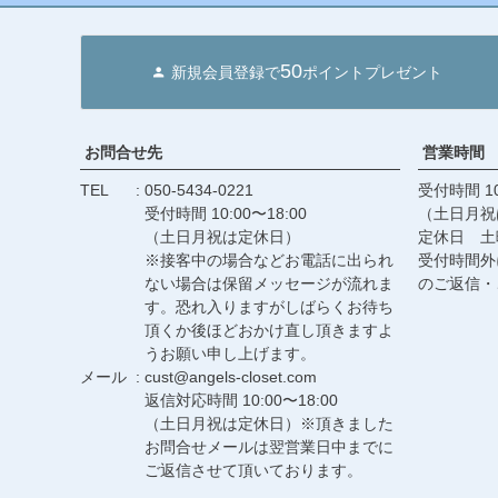
50
新規会員登録で
ポイントプレゼント
お問合せ先
営業時間
TEL
050-5434-0221
受付時間 10
受付時間 10:00〜18:00
（土日月祝
（土日月祝は定休日）
定休日 土
※接客中の場合などお電話に出られ
受付時間外
ない場合は保留メッセージが流れま
のご返信・
す。恐れ入りますがしばらくお待ち
頂くか後ほどおかけ直し頂きますよ
うお願い申し上げます。
メール
cust@angels-closet.com
返信対応時間 10:00〜18:00
（土日月祝は定休日）※頂きました
お問合せメールは翌営業日中までに
ご返信させて頂いております。