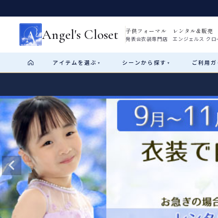
Angel's Closet
子供フォーマル レンタル&販売
発表会衣装専門店 エンジェルス クロ
アイテム
を選ぶ
シーン
から探す
ご利用
ガ
▾
▾
Shop by Category
Shop by Occasion
How It Works
Visit Us
Start
はじめに
ショップガイド（総合案内）
01
レンタル・販売の入口
Rental
レンタル
サイズの選び方
02
測り方と目安
女の子ドレス
男の子スーツ
Angel's Closetについて
03
創業2003年からの想い