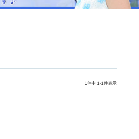
ジュエリー
音楽雑貨
Shichi-Go-San
七五三
3歳・5歳・7歳の晴れの日
1
件中
1
-
1
件表示