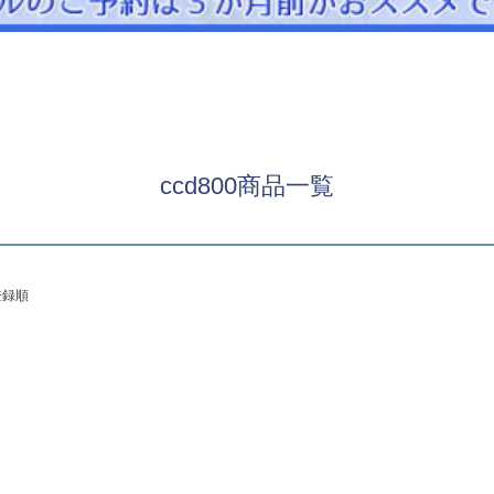
パニエ
アクセサリー
Graduation & Entrance
卒業式・入学式
ル・リングボーイ・ゲスト
きちんと感のあるフォーマル
ccd800商品一覧
Photography
写真スタジオ APS
Angel's Photo Studio
登録順
七五三・発表会・記念撮影
対応
Web または お電話
予約
ヘアメイク・着付け
特典
スタジオを予約 →