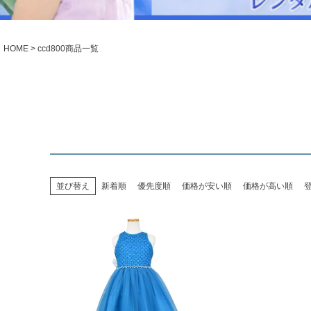
シューズ
小物・アクセ
Season Best
アウター
レディース
HOME
ccd800商品一覧
Recital & Concours
Wedding
発表会・コンクール
結婚式
舞台で輝くステージ衣装
フラワーガー
Atelier
実店舗 つくば店
Tsukuba Boutique
並び替え
新着順
優先度順
価格が安い順
価格が高い順
茨城県土浦市大町14-16-1F
〒
10:00–18:00（完全予約制）
営業
月曜日
定休
店舗を予約する →