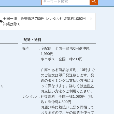
ジト
ップ
へ
全国一律 販売送料780円 レンタル往復送料1080円 ※
沖縄は除く
配送・送料
販売
宅配便 全国一律780円※沖縄
1,990円
ネコポス 全国一律299円
在庫のある商品は原則、10時まで
のご注文は即日発送致します。発
送のタイミングは支払い方法によ
い。
って異なります。詳しくは
送料と
お支払い方法
をご利用ください。
レンタル
往復送料 全国一律1,080円（税
込）※沖縄4,800円
お届け時に着払い伝票を同梱して
おりますので、その伝票を使って