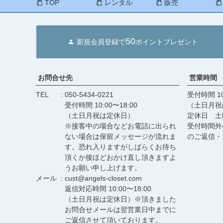
TOP
レンタル
販売
50
新規会員登録で
ポイントプレゼント
お問合せ先
営業時間
TEL
050-5434-0221
受付時間 10
受付時間 10:00〜18:00
（土日月祝
（土日月祝は定休日）
定休日 土
※接客中の場合などお電話に出られ
受付時間外
ない場合は保留メッセージが流れま
のご返信・
す。恐れ入りますがしばらくお待ち
頂くか後ほどおかけ直し頂きますよ
うお願い申し上げます。
メール
cust@angels-closet.com
返信対応時間 10:00〜18:00
（土日月祝は定休日）※頂きました
お問合せメールは翌営業日中までに
ご返信させて頂いております。