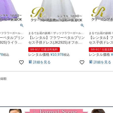
ツフラワーガールド
まるでお花の妖精！ザッツフラワーガールド
まるでお花の妖精
レス
レス
ーペタルプリン
【レンタル】フラワーペタルプリン
【レンタル】
925)ライラッ
セス子供ドレス(JK2925)オフホワ
セス子供ドレス(
イト
ワイト
8/8-8/17 往復送料無料
8/8-8/17 往復送
78
レンタル価格
¥
10,978
レンタル価格
¥
税込
税込
詳細を見る
詳細を見る
登録順