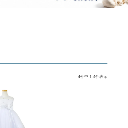
ジュエリー
音楽雑貨
Shichi-Go-San
七五三
3歳・5歳・7歳の晴れの日
4
件中
1
-
4
件表示