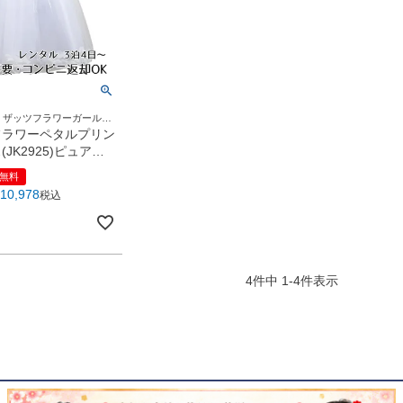
！ザッツフラワーガールド
フラワーペタルプリン
JK2925)ピュアホ
料無料
10,978
税込
4
件中
1
-
4
件表示