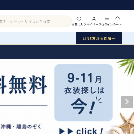
お気に入り
マイページ
ログイン
カート
LINE友だち追加
→
実店舗・写真スタジオ
アイテムから探す
シーンから探す
ご利用ガイド
Buy & Support
ご購入・サポート
販売・共通のご案内
07
品質・返品・お手入れ
送料・お支払い
08
送料・決済方法
アウター
インナー・パニエ
お問い合わせ
09
電話・メール・LINE