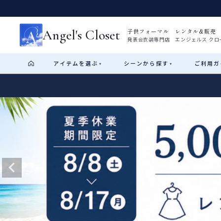
Angel's Closet
子供フォーマル レンタル&販売
発表会衣装専門店 エンジェルス クロ
アイテム
を選ぶ
シーン
から探す
ご利用
ガ
▾
▾
Shop by Category
Shop by Occasion
How It Works
Visit Us
Start
はじめに
ショップガイド（総合案内）
01
レンタル・販売の入口
Rental
レンタル
サイズの選び方
02
測り方と目安
女の子ドレス
男の子スーツ
Angel's Closetについて
03
創業2003年からの想い