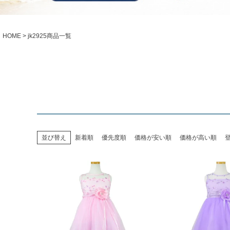
シューズ
小物・アクセ
Season Best
アウター
レディース
HOME
jk2925商品一覧
Recital & Concours
Wedding
発表会・コンクール
結婚式
舞台で輝くステージ衣装
フラワーガー
Atelier
実店舗 つくば店
Tsukuba Boutique
並び替え
新着順
優先度順
価格が安い順
価格が高い順
茨城県土浦市大町14-16-1F
〒
10:00–18:00（完全予約制）
営業
月曜日
定休
店舗を予約する →