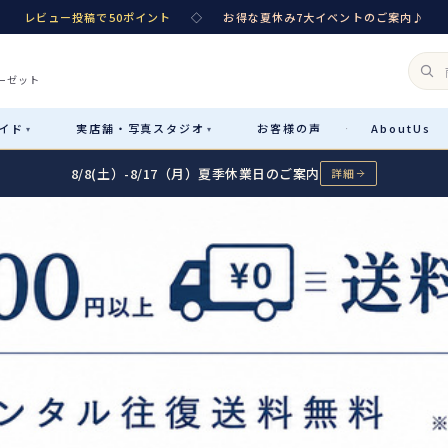
レビュー投稿で50ポイント
◇
お得な夏休み7大イベントのご案内♪
ーゼット
イド
実店舗・
写真スタジオ
お客様
の声
About
Us
·
▾
▾
8/8(土）-8/17（月）夏季休業日のご案内
詳細
Rental
レンタル
カテゴリ詳細
→
サイズで選ぶ
→
性別・サイズで絞り込む
→
レンタルのご案内
04
予約・配送・返却・料金
Sale
販売
レンタルの流れ
05
4ステップで簡単
七五三着物
コスチューム
あんしんパック
06
汚れ・キズ・破損の補償