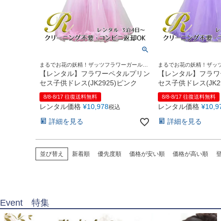
まるでお花の妖精！ザッツフラワーガールド
まるでお花の妖精！ザッ
レス
レス
【レンタル】フラワーペタルプリン
【レンタル】フラワ
セス子供ドレス(JK2925)ピンク
セス子供ドレス(JK2
ク
8/8-8/17 往復送料無料
8/8-8/17 往復送料無料
レンタル価格
¥
10,978
レンタル価格
¥
10,9
税込
詳細を見る
詳細を見る
並び替え
新着順
優先度順
価格が安い順
価格が高い順
Event 特集