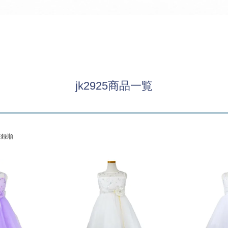
パニエ
アクセサリー
Graduation & Entrance
卒業式・入学式
ル・リングボーイ・ゲスト
きちんと感のあるフォーマル
jk2925商品一覧
Photography
写真スタジオ APS
Angel's Photo Studio
登録順
七五三・発表会・記念撮影
対応
Web または お電話
予約
ヘアメイク・着付け
特典
スタジオを予約 →