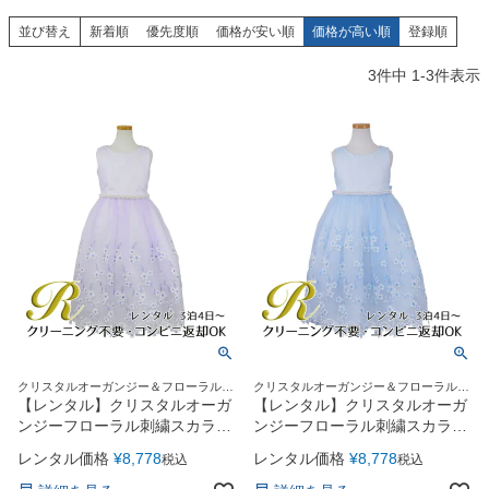
創業2003年からの想い
Season Best
七五三着物
シューズ
並び替え
新着順
優先度順
価格が安い順
価格が高い順
登録順
Recital & Concours
Wedding
Rental
レンタル
発表会・コンクール
結婚式
3
件中
1
-
3
件表示
Atelier
小物・アクセ
パニエ
舞台で輝くステージ衣装
フラワーガール・リングボーイ・ゲ
実店舗 つくば店
スト
レンタルのご案内
04
予約・配送・返却・料金
Tsukuba Boutique
アウター
レディース
レンタルの流れ
05
茨城県土浦市大町14-16-1F
〒
4ステップで簡単
10:00–18:00（完全予約制）
営業
Sale
販売
あんしんパック
月曜日
06
定休
汚れ・キズ・破損の補償
店舗を予約する →
コスチューム
アウター
Graduation & Entrance
Shichi-Go-San
Buy & Support
ご購入・サポート
卒業式・入学式
七五三
きちんと感のあるフォーマル
3歳・5歳・7歳の晴れの日
インナー・パニエ
アクセサリー
販売・共通のご案内
07
クリスタルオーガンジー＆フローラルス
クリスタルオーガンジー＆フローラルス
品質・返品・お手入れ
カラップが素敵♪
カラップが素敵♪
【レンタル】クリスタルオーガ
【レンタル】クリスタルオーガ
ンジーフローラル刺繍スカラッ
ンジーフローラル刺繍スカラッ
ジュエリー
音楽雑貨
送料・お支払い
08
プ子供ドレス(KD364)ライラッ
プ子供ドレス(KD364)ブルー
レンタル価格
¥
8,778
レンタル価格
¥
8,778
税込
税込
送料・決済方法
ク