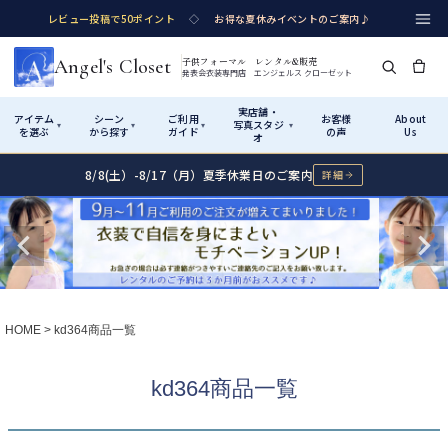
レビュー投稿で50ポイント
◇
お得な夏休みイベントのご案内♪
Angel's Closet
子供フォーマル レンタル&販売
発表会衣装専門店 エンジェルス クローゼット
実店舗・
アイテム
シーン
ご利用
お客様
About
写真スタジ
▾
▾
▾
▾
を選ぶ
から探す
ガイド
の声
Us
オ
8/8(土）-8/17（月）夏季休業日のご案内
詳細
Shop by Category
Shop by Occasion
How It Works
Visit Us
実店舗・写真スタジオ
アイテムから探す
シーンから探す
ご利用ガイド
Start
はじめに
カテゴリ詳細
→
サイズで選ぶ
→
性別・サイズで絞り込む
→
ショップガイド（総合案内）
01
HOME
kd364商品一覧
レンタル・販売の入口
Rental
レンタル
サイズの選び方
02
kd364商品一覧
測り方と目安
女の子ドレス
男の子スーツ
Angel's Closetについて
03