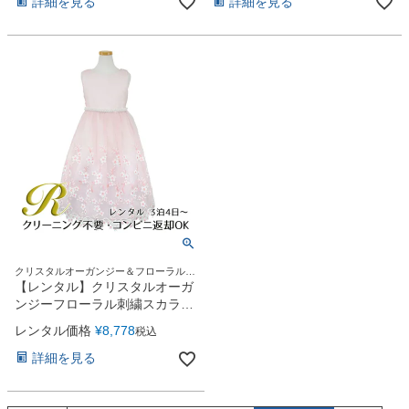
詳細を見る
詳細を見る
お問い合わせ
09
電話・メール・LINE
Photography
写真スタジオ APS
Angel's Photo Studio
七五三・発表会・記念撮影
対応
Web または お電話
予約
ヘアメイク・着付け
特典
クリスタルオーガンジー＆フローラルス
カラップが素敵♪
【レンタル】クリスタルオーガ
ンジーフローラル刺繍スカラッ
スタジオを予約 →
プ子供ドレス(KD364)ローズ
レンタル価格
¥
8,778
税込
詳細を見る