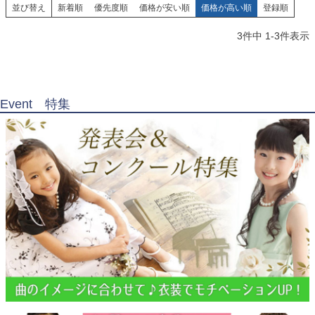
並び替え
新着順
優先度順
価格が安い順
価格が高い順
登録順
3
件中
1
-
3
件表示
Event 特集