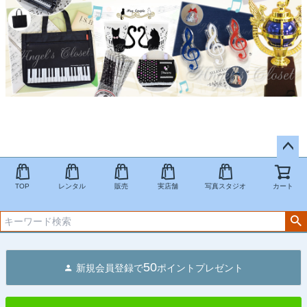
ペー
ジト
TOP
レンタル
販売
実店舗
写真スタジオ
カート
ップ
へ
50
新規会員登録で
ポイントプレゼント