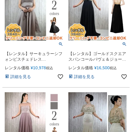
お問い合わせ
09
電話・メール・LINE
Photography
写真スタジオ APS
【レンタル】サーキュラーシフ
【レンタル】ゴールドスクエア
ォンビスチェドレス
スパンコールパヴェ＆ジョーゼ
Angel's Photo Studio
（AMC311）
ットロングドレス（AMC801）
レンタル価格
¥
10,978
レンタル価格
¥
16,500
税込
税込
七五三・発表会・記念撮影
対応
詳細を見る
詳細を見る
Web または お電話
予約
ヘアメイク・着付け
特典
スタジオを予約 →