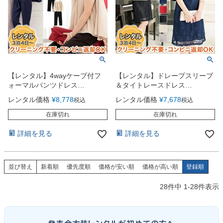
【レンタル】4wayケープ付フ
【レンタル】ドレープスリーブ
ォーマルパンツドレス
＆タイトレースドレス
（YP031）
（YP032）
レンタル価格
¥
8,778
レンタル価格
¥
7,678
税込
税込
在庫切れ
在庫切れ
詳細を見る
詳細を見る
並び替え
新着順
優先度順
価格が安い順
価格が高い順
登録順
28
件中
1
-
28
件表示