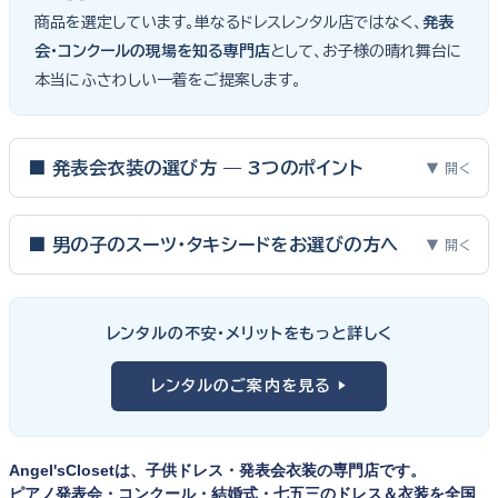
商品を選定しています。単なるドレスレンタル店ではなく、
発表
会・コンクールの現場を知る専門店
として、お子様の晴れ舞台に
本当にふさわしい一着をご提案します。
■ 発表会衣装の選び方 — 3つのポイント
▼ 開く
ピアノ発表会・バイオリン発表会・コンクールの舞台は、お子様にと
って特別な一日。元ピアノ教師としての経験から、衣装選びで大切
■ 男の子のスーツ・タキシードをお選びの方へ
▼ 開く
な3つのポイントをご紹介します。
男の子の発表会衣装は、フォーマル度・ジャケットの可動域・ズボ
ンの丈感が選びのポイント。タキシードは格式ある独奏・コンクール
① サイズは"ジャストフィット"を選ぶ
レンタルの不安・メリットをもっと詳しく
向け、スリーピーススーツやベストスタイルは合唱・アンサンブル向
舞台上で最も美しく見えるのは、お子様の体にきちんと合ったサ
けと、シーンで使い分けるのがおすすめです。詳しくは
発表会スー
レンタルのご案内を見る ▶
イズのドレス・スーツです。「大きめを買って長く着せたい」という
ツ・タキシード一覧
をご覧ください。
考えで購入を選ばれる方もいらっしゃいますが、発表会のように
一度きりの特別な日は、その瞬間のサイズにぴったり合う衣装が
Angel'sClosetは、子供ドレス・発表会衣装の専門店です。
何よりお子様を輝かせます。レンタルなら、その時のジャストサイ
ピアノ発表会・コンクール・結婚式・七五三のドレス＆衣装を全国