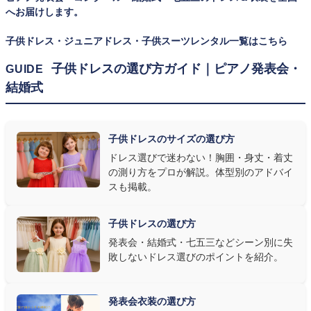
ズを遠慮なく選べるのが最大のメリット。胸囲・身丈の正しい測り
へお届けします。
方は
子供ドレスのサイズの選び方
で詳しくご案内しています。
子供ドレス・ジュニアドレス・子供スーツレンタル一覧はこちら
② 舞台で映える色・楽器に合うデザインを選ぶ
子供ドレスの選び方ガイド｜ピアノ発表会・
GUIDE
結婚式
発表会の舞台は照明が強く、客席からは意外と色味が飛んで見え
ます。ネイビー・ブラック・深みのあるジュエルカラーはホールの照
明で上品に映え、オフホワイト・パステルは華やかさが際立ちま
子供ドレスのサイズの選び方
す。またピアノ演奏なら落ち着いたシックなトーン、バイオリンやソ
ドレス選びで迷わない！胸囲・身丈・着丈
ロ演奏なら華やかで視線を集めるデザイン、合唱やアンサンブル
の測り方をプロが解説。体型別のアドバイ
なら衣装同士が調和するクラシカルな色合い、と演目に合わせた
スも掲載。
選び方もおすすめです。
子供ドレスの選び方
③ 演奏の動きを妨げない設計か確認する
発表会・結婚式・七五三などシーン別に失
敗しないドレス選びのポイントを紹介。
発表会ドレス選びで見落とされがちなのが"動きやすさ"です。ピ
アノならペダル操作を妨げない丈感、バイオリンなら弓を動かす
右腕のゆとり、管楽器なら胸元の締め付けがないこと——演奏の
発表会衣装の選び方