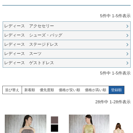
創業2003年からの想い
Season Best
七五三着物
シューズ
Recital & Concours
Wedding
Rental
レンタル
5
件中
1
-
5
件表示
発表会・コンクール
結婚式
Atelier
小物・アクセ
パニエ
レディース アクセセリー
舞台で輝くステージ衣装
フラワーガール・リングボーイ・ゲ
実店舗 つくば店
スト
レンタルのご案内
04
レディース シューズ・バッグ
予約・配送・返却・料金
Tsukuba Boutique
アウター
レディース
レディース ステージドレス
レンタルの流れ
05
レディース スーツ
茨城県土浦市大町14-16-1F
〒
4ステップで簡単
10:00–18:00（完全予約制）
営業
Sale
販売
レディース ゲストドレス
あんしんパック
月曜日
06
定休
汚れ・キズ・破損の補償
5
件中
1
-
5
件表示
店舗を予約する →
コスチューム
アウター
Graduation & Entrance
Shichi-Go-San
Buy & Support
ご購入・サポート
並び替え
新着順
優先度順
価格が安い順
価格が高い順
登録順
卒業式・入学式
七五三
きちんと感のあるフォーマル
3歳・5歳・7歳の晴れの日
インナー・パニエ
アクセサリー
28
件中
1
-
28
件表示
販売・共通のご案内
07
品質・返品・お手入れ
ジュエリー
音楽雑貨
送料・お支払い
08
送料・決済方法