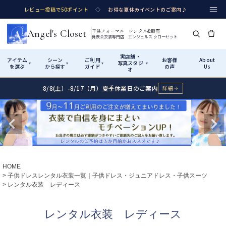
レビュー投稿で50ポイント
◇
お得な夏休みイベントのご案内♪
Angel's Closet
子供フォーマル レンタル&販売
発表会衣装専門店 エンジェルス クローゼット
実店舗・
アイテム
シーン
ご利用
お客様
About
写真スタジ
▾
▾
▾
▾
を選ぶ
から探す
ガイド
の声
Us
オ
8/8(土）-8/17（月）夏季休業日のご案内
詳細
Shop by Category
Shop by Occasion
How It Works
Visit Us
実店舗・写真スタジオ
アイテムから探す
シーンから探す
ご利用ガイド
Start
はじめに
カテゴリ詳細
→
サイズで選ぶ
→
性別・サイズで絞り込む
→
ショップガイド（総合案内）
01
HOME
レンタル・販売の入口
Rental
レンタル
子供ドレスレンタル衣装一覧｜子供ドレス・ジュニアドレス・子供スーツ
レンタル衣装 レディース
サイズの選び方
02
測り方と目安
女の子ドレス
男の子スーツ
レンタル衣装 レディース
Angel's Closetについて
03