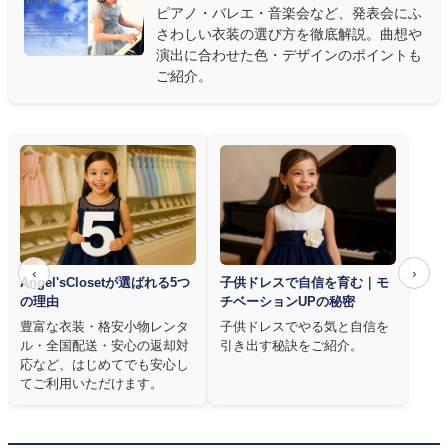
質は衣装で変わります。Angel's Closetのレンタル衣装は、元ピ
ピアノ・バレエ・音楽会など、発表会にふ
アノ教師の店長が
発表会・コンクールでのご使用を前提に厳選し
さわしい衣装の選び方を徹底解説。曲想や
た商品
を多数ご用意しています。
演出に合わせた色・デザインのポイントも
ご紹介。
‹
›
Angel'sClosetが選ばれる5つ
子供ドレスで自信を育む｜モ
の理由
チベーションUPの秘密
豊富な衣装・格安小物レンタ
子供ドレスでやる気と自信を
ル・全国配送・安心の返却対
引き出す秘訣をご紹介。
応など、はじめてでも安心し
てご利用いただけます。