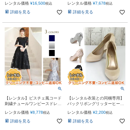
（AMC208）
（yp011）
レンタル価格
¥
16,500
レンタル価格
¥
7,678
税込
税込
詳細を見る
詳細を見る
【レンタル】ビスチェ風コード
【レンタル衣装との同梱専用】
刺繍チュールワンピースドレス
バックリボングリッターヒール
（yp012）
パーティーシューズ（7cmヒー
レンタル価格
¥
8,778
レンタル価格
¥
2,200
税込
税込
ル）（clcb3400）
詳細を見る
詳細を見る