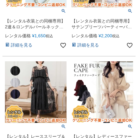
【レンタル衣装との同梱専用】
【レンタル衣装との同梱専用】
2連＆ロンデルパールネックレ
サテンプリーツパーティーバッ
ス（YP143）
グ
レンタル価格
¥
1,650
レンタル価格
¥
2,200
税込
税込
詳細を見る
詳細を見る
【レンタル】レーススリーブ＆
【レンタル】レディースファー