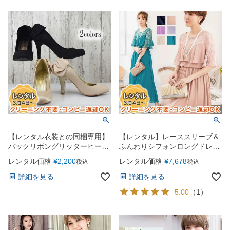
【レンタル衣装との同梱専用】
【レンタル】レーススリーブ＆
バックリボングリッターヒール
ふんわりシフォンロングドレス
パーティーシューズ（9cmヒー
（YP033）
レンタル価格
¥
2,200
レンタル価格
¥
7,678
税込
税込
ル）（clcb2908）
詳細を見る
詳細を見る
5.00
（
1
）