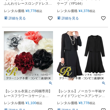
ふんわりレースロングドレス
ケープ（YP144）
（YP147）
レンタル価格
¥
8,778
レンタル価格
¥
4,378
税込
税込
詳細を見る
詳細を見る
【レンタル衣装との同梱専用】
【レンタル】ノーカラー半袖マ
レースフラワーコサージュ
ーメイドワンピースアンサンブ
（YP151）
ルスーツ（YP150）ブラック
レンタル価格
¥
1,100
レンタル価格
¥
8,778
税込
税込