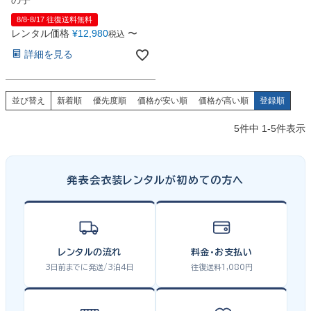
の子
8/8-8/17 往復送料無料
レンタル価格
¥
12,980
〜
税込
詳細を見る
並び替え
新着順
優先度順
価格が安い順
価格が高い順
登録順
5
件中
1
-
5
件表示
発表会衣装レンタルが初めての方へ
レンタルの流れ
料金・お支払い
3日前までに発送/3泊4日
往復送料1,080円