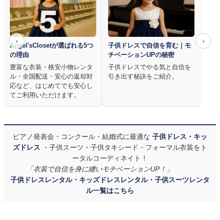
‹
›
Angel'sClosetが選ばれる5つ
子供ドレスで自信を育む｜モ
の理由
チベーションUPの秘密
豊富な衣装・格安小物レンタ
子供ドレスでやる気と自信を
ル・全国配送・安心の返却対
引き出す秘訣をご紹介。
応など、はじめてでも安心し
てご利用いただけます。
ピアノ発表会・コンクール・結婚式に最適な
子供ドレス・キッ
ズドレス
・子供スーツ・子供タキシード・フォーマル衣装をト
ータルコーディネイト！
「衣装で自信を身に纏いモチベーションUP！」
子供ドレスレンタル・キッズドレスレンタル・子供スーツレンタ
ル一覧はこちら