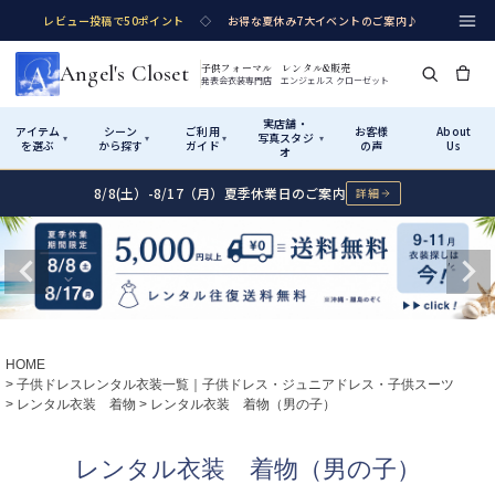
レビュー投稿で50ポイント
◇
お得な夏休み7大イベントのご案内♪
Angel's Closet
子供フォーマル レンタル&販売
発表会衣装専門店 エンジェルス クローゼット
実店舗・
アイテム
シーン
ご利用
お客様
About
写真スタジ
▾
▾
▾
▾
を選ぶ
から探す
ガイド
の声
Us
オ
8/8(土）-8/17（月）夏季休業日のご案内
詳細
Shop by Category
Shop by Occasion
How It Works
Visit Us
実店舗・写真スタジオ
アイテムから探す
シーンから探す
ご利用ガイド
Start
はじめに
カテゴリ詳細
→
サイズで選ぶ
→
性別・サイズで絞り込む
→
ショップガイド（総合案内）
01
HOME
レンタル・販売の入口
Rental
レンタル
子供ドレスレンタル衣装一覧｜子供ドレス・ジュニアドレス・子供スーツ
レンタル衣装 着物
レンタル衣装 着物（男の子）
サイズの選び方
02
測り方と目安
女の子ドレス
男の子スーツ
レンタル衣装 着物（男の子）
Angel's Closetについて
03