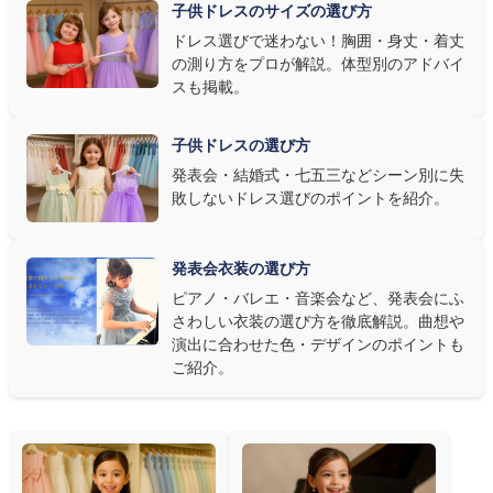
子供ドレスのサイズの選び方
す。またピアノ演奏なら落ち着いたシックなトーン、バイオリンやソ
ドレス選びで迷わない！胸囲・身丈・着丈
ロ演奏なら華やかで視線を集めるデザイン、合唱やアンサンブル
の測り方をプロが解説。体型別のアドバイ
なら衣装同士が調和するクラシカルな色合い、と演目に合わせた
スも掲載。
選び方もおすすめです。
子供ドレスの選び方
③ 演奏の動きを妨げない設計か確認する
発表会・結婚式・七五三などシーン別に失
敗しないドレス選びのポイントを紹介。
発表会ドレス選びで見落とされがちなのが"動きやすさ"です。ピ
アノならペダル操作を妨げない丈感、バイオリンなら弓を動かす
右腕のゆとり、管楽器なら胸元の締め付けがないこと——演奏の
発表会衣装の選び方
質は衣装で変わります。Angel's Closetのレンタル衣装は、元ピ
ピアノ・バレエ・音楽会など、発表会にふ
アノ教師の店長が
発表会・コンクールでのご使用を前提に厳選し
さわしい衣装の選び方を徹底解説。曲想や
た商品
を多数ご用意しています。
演出に合わせた色・デザインのポイントも
ご紹介。