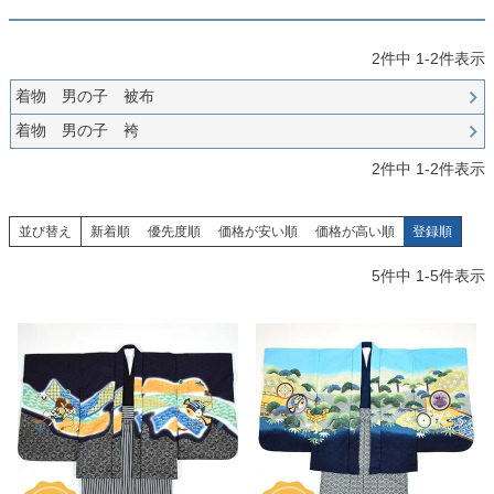
創業2003年からの想い
Season Best
七五三着物
シューズ
Recital & Concours
Wedding
Rental
レンタル
2
件中
1
-
2
件表示
発表会・コンクール
結婚式
Atelier
小物・アクセ
パニエ
着物 男の子 被布
舞台で輝くステージ衣装
フラワーガール・リングボーイ・ゲ
実店舗 つくば店
スト
レンタルのご案内
04
着物 男の子 袴
予約・配送・返却・料金
Tsukuba Boutique
アウター
レディース
2
件中
1
-
2
件表示
レンタルの流れ
05
茨城県土浦市大町14-16-1F
〒
4ステップで簡単
10:00–18:00（完全予約制）
営業
Sale
販売
並び替え
新着順
優先度順
価格が安い順
価格が高い順
登録順
あんしんパック
月曜日
06
定休
汚れ・キズ・破損の補償
5
件中
1
-
5
件表示
店舗を予約する →
コスチューム
アウター
Graduation & Entrance
Shichi-Go-San
Buy & Support
ご購入・サポート
卒業式・入学式
七五三
きちんと感のあるフォーマル
3歳・5歳・7歳の晴れの日
インナー・パニエ
アクセサリー
販売・共通のご案内
07
品質・返品・お手入れ
ジュエリー
音楽雑貨
送料・お支払い
08
送料・決済方法