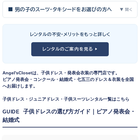
ピアノ発表会・バイオリン発表会・コンクールの舞台は、お子様にと
って特別な一日。元ピアノ教師としての経験から、衣装選びで大切
■ 男の子のスーツ・タキシードをお選びの方へ
▼ 開く
な3つのポイントをご紹介します。
男の子の発表会衣装は、フォーマル度・ジャケットの可動域・ズボ
ンの丈感が選びのポイント。タキシードは格式ある独奏・コンクール
① サイズは"ジャストフィット"を選ぶ
レンタルの不安・メリットをもっと詳しく
向け、スリーピーススーツやベストスタイルは合唱・アンサンブル向
舞台上で最も美しく見えるのは、お子様の体にきちんと合ったサ
けと、シーンで使い分けるのがおすすめです。詳しくは
発表会スー
レンタルのご案内を見る ▶
イズのドレス・スーツです。「大きめを買って長く着せたい」という
ツ・タキシード一覧
をご覧ください。
考えで購入を選ばれる方もいらっしゃいますが、発表会のように
一度きりの特別な日は、その瞬間のサイズにぴったり合う衣装が
Angel'sClosetは、子供ドレス・発表会衣装の専門店です。
何よりお子様を輝かせます。レンタルなら、その時のジャストサイ
ピアノ発表会・コンクール・結婚式・七五三のドレス＆衣装を全国
ズを遠慮なく選べるのが最大のメリット。胸囲・身丈の正しい測り
へお届けします。
方は
子供ドレスのサイズの選び方
で詳しくご案内しています。
子供ドレス・ジュニアドレス・子供スーツレンタル一覧はこちら
② 舞台で映える色・楽器に合うデザインを選ぶ
子供ドレスの選び方ガイド｜ピアノ発表会・
GUIDE
結婚式
発表会の舞台は照明が強く、客席からは意外と色味が飛んで見え
ます。ネイビー・ブラック・深みのあるジュエルカラーはホールの照
明で上品に映え、オフホワイト・パステルは華やかさが際立ちま