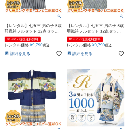
お問い合わせ
09
電話・メール・LINE
【レンタル】七五三 男の子 5歳
【レンタル】七五三 男の子 5歳
羽織袴フルセット 12点セット
羽織袴フルセット 12点セット
鷹 黒ｘ濃紺
兜 紺ｘ水色
8/8-8/17 往復送料無料
8/8-8/17 往復送料無料
Photography
レンタル価格
¥
9,790
レンタル価格
¥
9,790
税込
税込
写真スタジオ APS
詳細を見る
詳細を見る
Angel's Photo Studio
七五三・発表会・記念撮影
対応
Web または お電話
予約
ヘアメイク・着付け
特典
スタジオを予約 →