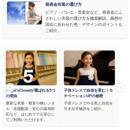
右腕のゆとり、管楽器なら胸元の締め付けがないこと——演奏の
発表会衣装の選び方
質は衣装で変わります。Angel's Closetのレンタル衣装は、元ピ
ピアノ・バレエ・音楽会など、発表会にふ
アノ教師の店長が
発表会・コンクールでのご使用を前提に厳選し
さわしい衣装の選び方を徹底解説。曲想や
た商品
を多数ご用意しています。
演出に合わせた色・デザインのポイントも
ご紹介。
‹
›
Angel'sClosetが選ばれる5つ
子供ドレスで自信を育む｜モ
の理由
チベーションUPの秘密
豊富な衣装・格安小物レンタ
子供ドレスでやる気と自信を
ル・全国配送・安心の返却対
引き出す秘訣をご紹介。
応など、はじめてでも安心し
てご利用いただけます。