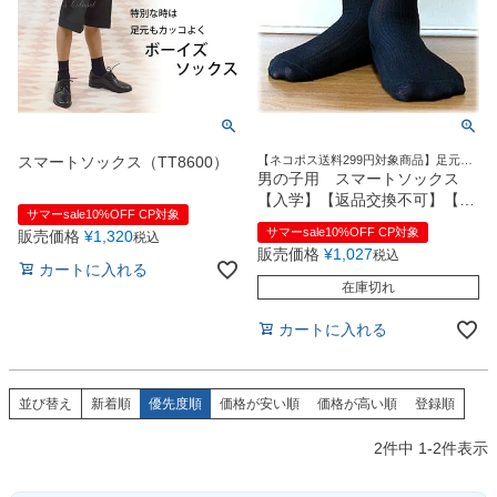
お問い合わせ
09
電話・メール・LINE
スマートソックス（TT8600）
【ネコポス送料299円対象商品】足元も
Photography
紳士に♪丈夫な男の子用くつ下
男の子用 スマートソックス
写真スタジオ APS
【入学】【返品交換不可】【即
サマーsale10%OFF CP対象
日発送可】
Angel's Photo Studio
サマーsale10%OFF CP対象
販売価格
¥
1,320
税込
販売価格
¥
1,027
税込
カートに入れる
七五三・発表会・記念撮影
対応
在庫切れ
Web または お電話
予約
ヘアメイク・着付け
特典
カートに入れる
スタジオを予約 →
並び替え
新着順
優先度順
価格が安い順
価格が高い順
登録順
2
件中
1
-
2
件表示