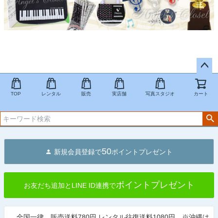
ペー
ジト
TOP
レンタル
販売
実店舗
写真スタジオ
カート
ップ
へ
50
新規会員登録で
ポイントプレゼント
ポイントプレゼント
お友だち追加とLINE ID連携で
全国一律 販売送料780円 レンタル往復送料1080円 ※沖縄は