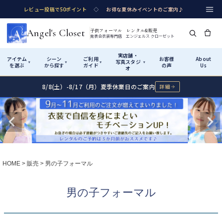
レビュー投稿で50ポイント
◇
お得な夏休みイベントのご案内♪
Angel's Closet
子供フォーマル レンタル&販売
発表会衣装専門店 エンジェルス クローゼット
実店舗・
アイテム
シーン
ご利用
お客様
About
写真スタジ
▾
▾
▾
▾
を選ぶ
から探す
ガイド
の声
Us
オ
8/8(土）-8/17（月）夏季休業日のご案内
詳細
Shop by Category
Shop by Occasion
How It Works
Visit Us
実店舗・写真スタジオ
アイテムから探す
シーンから探す
ご利用ガイド
Start
はじめに
カテゴリ詳細
→
サイズで選ぶ
→
性別・サイズで絞り込む
→
ショップガイド（総合案内）
01
HOME
販売
男の子フォーマル
レンタル・販売の入口
Rental
レンタル
サイズの選び方
02
男の子フォーマル
測り方と目安
女の子ドレス
男の子スーツ
Angel's Closetについて
03