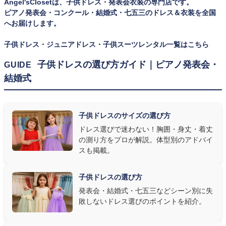
Angel'sClosetは、子供ドレス・発表会衣装の専門店です。
何よりお子様を輝かせます。レンタルなら、その時のジャストサイ
ピアノ発表会・コンクール・結婚式・七五三のドレス＆衣装を全国
ズを遠慮なく選べるのが最大のメリット。胸囲・身丈の正しい測り
へお届けします。
方は
子供ドレスのサイズの選び方
で詳しくご案内しています。
子供ドレス・ジュニアドレス・子供スーツレンタル一覧はこちら
② 舞台で映える色・楽器に合うデザインを選ぶ
子供ドレスの選び方ガイド｜ピアノ発表会・
GUIDE
結婚式
発表会の舞台は照明が強く、客席からは意外と色味が飛んで見え
ます。ネイビー・ブラック・深みのあるジュエルカラーはホールの照
明で上品に映え、オフホワイト・パステルは華やかさが際立ちま
子供ドレスのサイズの選び方
す。またピアノ演奏なら落ち着いたシックなトーン、バイオリンやソ
ドレス選びで迷わない！胸囲・身丈・着丈
ロ演奏なら華やかで視線を集めるデザイン、合唱やアンサンブル
の測り方をプロが解説。体型別のアドバイ
なら衣装同士が調和するクラシカルな色合い、と演目に合わせた
スも掲載。
選び方もおすすめです。
子供ドレスの選び方
③ 演奏の動きを妨げない設計か確認する
発表会・結婚式・七五三などシーン別に失
敗しないドレス選びのポイントを紹介。
発表会ドレス選びで見落とされがちなのが"動きやすさ"です。ピ
アノならペダル操作を妨げない丈感、バイオリンなら弓を動かす