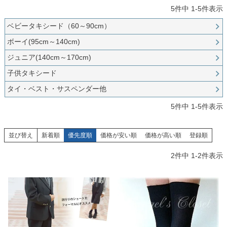
創業2003年からの想い
Season Best
5
件中
1
-
5
件表示
七五三着物
シューズ
Recital & Concours
Wedding
Rental
レンタル
ベビータキシード（60～90cm）
発表会・コンクール
結婚式
Atelier
ボーイ(95cm～140cm)
小物・アクセ
パニエ
舞台で輝くステージ衣装
フラワーガール・リングボーイ・ゲ
実店舗 つくば店
スト
レンタルのご案内
04
ジュニア(140cm～170cm)
予約・配送・返却・料金
Tsukuba Boutique
子供タキシード
アウター
レディース
レンタルの流れ
05
タイ・ベスト・サスペンダー他
茨城県土浦市大町14-16-1F
〒
4ステップで簡単
10:00–18:00（完全予約制）
営業
5
件中
1
-
5
件表示
Sale
販売
あんしんパック
月曜日
06
定休
汚れ・キズ・破損の補償
並び替え
新着順
優先度順
価格が安い順
価格が高い順
登録順
店舗を予約する →
コスチューム
アウター
Graduation & Entrance
Shichi-Go-San
Buy & Support
ご購入・サポート
卒業式・入学式
七五三
2
件中
1
-
2
件表示
きちんと感のあるフォーマル
3歳・5歳・7歳の晴れの日
インナー・パニエ
アクセサリー
販売・共通のご案内
07
品質・返品・お手入れ
ジュエリー
音楽雑貨
送料・お支払い
08
送料・決済方法