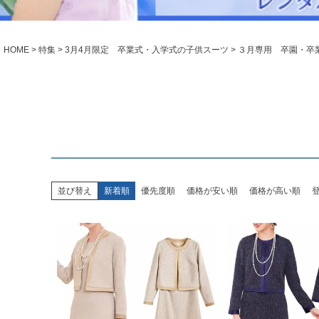
シューズ
小物・アクセ
Season Best
アウター
レディース
HOME
特集
3月4月限定 卒業式・入学式の子供スーツ
３月専用 卒園・卒
Recital & Concours
Wedding
発表会・コンクール
結婚式
舞台で輝くステージ衣装
フラワーガー
Atelier
実店舗 つくば店
Tsukuba Boutique
並び替え
新着順
優先度順
価格が安い順
価格が高い順
茨城県土浦市大町14-16-1F
〒
10:00–18:00（完全予約制）
営業
月曜日
定休
店舗を予約する →