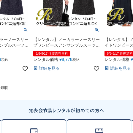
ラーノースリー
【レンタル】ノーカラーノースリー
【レンタル】
ンブルスーツ
ブワンピースアンサンブルスーツ
イドワンピー
（YP159）ブラック
（YP150）ネ
8/8-8/17 往復送料無料
8/8-8/17 往復送
8
レンタル価格
¥
8,778
レンタル価格
¥
税込
税込
詳細を見る
詳細を見る
登録順
発表会衣装レンタルが初めての方へ