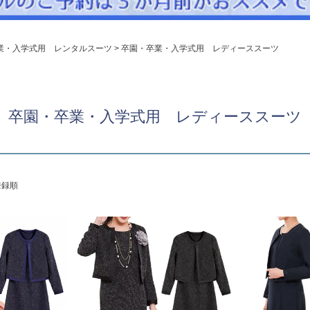
パニエ
アクセサリー
業・入学式用 レンタルスーツ
卒園・卒業・入学式用 レディーススーツ
Graduation & Entrance
卒業式・入学式
ル・リングボーイ・ゲスト
きちんと感のあるフォーマル
卒園・卒業・入学式用 レディーススーツ
Photography
写真スタジオ APS
Angel's Photo Studio
登録順
七五三・発表会・記念撮影
対応
Web または お電話
予約
ヘアメイク・着付け
特典
スタジオを予約 →