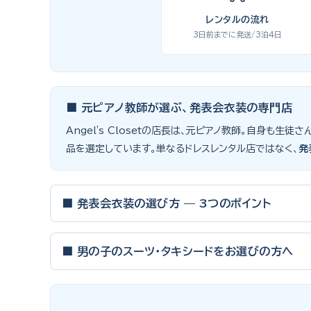
レンタルの流れ
3日前までに発送/3泊4日
■ 元ピアノ教師が選ぶ、発表会衣装の専門店
Angel's Closetの店長は、元ピアノ教師。自身
品を選定しています。単なるドレスレンタル店ではなく、
発
■ 発表会衣装の選び方 — 3つのポイント
ピアノ発表会・バイオリン発表会・コンクールの舞台は、お
■ 男の子のスーツ・タキシードをお選びの方へ
① サイズは"ジャストフィット"を選ぶ
男の子の発表会衣装は、フォーマル度・ジャケットの可動域・
舞台上で最も美しく見えるのは、お子様の体にきちんと合っ
向けと、シーンで使い分けるのがおすすめです。詳しくは
発
一度きりの特別な日は、その瞬間のサイズにぴったり合う衣