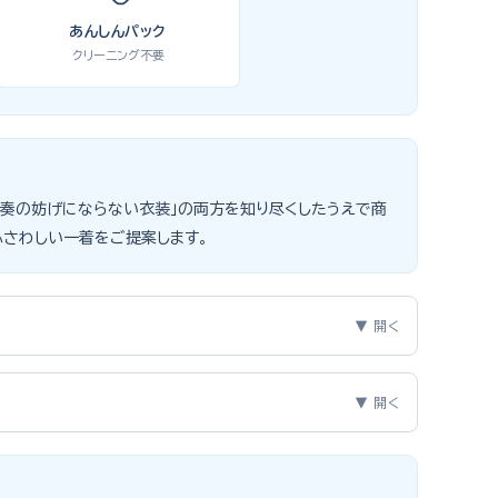
あんしんパック
クリーニング不要
」「演奏の妨げにならない衣装」の両方を知り尽くしたうえで商
ふさわしい一着をご提案します。
▼ 開く
3つのポイントをご紹介します。
▼ 開く
、スリーピーススーツやベストスタイルは合唱・アンサンブル
えで購入を選ばれる方もいらっしゃいますが、発表会のように
遠慮なく選べるのが最大のメリット。胸囲・身丈の正しい測り