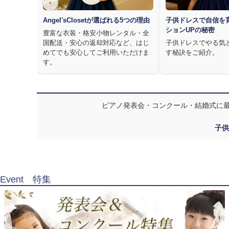
‹
Angel'sClosetが選ばれる5つの理由
子供ドレスで自信を
ションUPの秘密
豊富な衣装・格安小物レンタル・全
国配送・安心の返却対応など、はじ
子供ドレスでやる気
めてでも安心してご利用いただけま
す秘訣をご紹介。
す。
ピアノ発表会・コンクール・結婚式に
子供
Event 特集