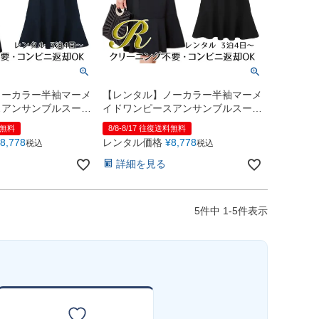
ノーカラー半袖マーメ
【レンタル】ノーカラー半袖マーメ
スアンサンブルスーツ
イドワンピースアンサンブルスーツ
イビー
（YP150）ブラック
料無料
8/8-8/17 往復送料無料
8,778
レンタル価格
¥
8,778
税込
税込
詳細を見る
5
件中
1
-
5
件表示