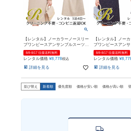
【レンタル】ノーカラーノースリー
【レンタル】ノーカ
ブワンピースアンサンブルスーツ
ブワンピースアンサ
（YP159）ベージュ
（YP159）ネイビー
8/8-8/17 往復送料無料
8/8-8/17 往復送料無料
レンタル価格
¥
8,778
レンタル価格
¥
8,77
税込
詳細を見る
詳細を見る
並び替え
新着順
優先度順
価格が安い順
価格が高い順