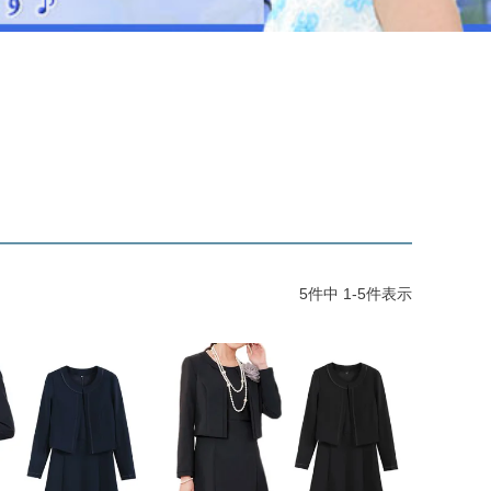
ジュエリー
音楽雑貨
Shichi-Go-San
七五三
3歳・5歳・7歳の晴れの日
5
件中
1
-
5
件表示