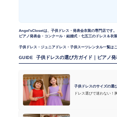
方は
子供ドレスのサイズの選び方
で詳しくご案内しています
② 舞台で映える色・楽器に合うデザインを選ぶ
発表会の舞台は照明が強く、客席からは意外と色味が飛んで
Angel'sClosetは、子供ドレス・発表会衣装の専門店です。
ピアノ発表会・コンクール・結婚式・七五三のドレス＆衣
す。またピアノ演奏なら落ち着いたシックなトーン、バイオ
た選び方もおすすめです。
子供ドレス・ジュニアドレス・子供スーツレンタル一覧は
③ 演奏の動きを妨げない設計か確認する
子供ドレスの選び方ガイド｜ピアノ発
GUIDE
発表会ドレス選びで見落とされがちなのが"動きやすさ"で
質は衣装で変わります。Angel's Closetのレンタル衣
子供ドレスのサイズの選
ドレス選びで迷わない！