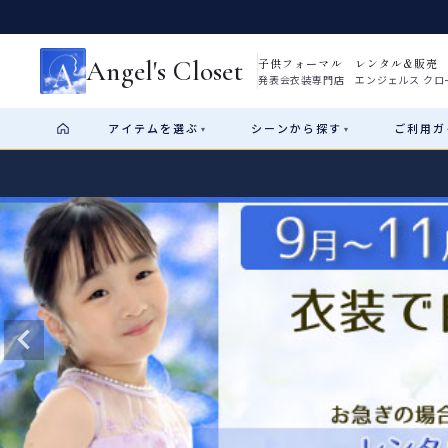
Angel's Closet
子供フォーマル レンタル&販売
発表会衣装専門店 エンジェルス クロ
アイテム
を選ぶ
シーン
から探す
ご利用
ガ
▾
▾
Shop by Category
Shop by Occasion
How It Works
Visit Us
Start
はじめに
ショップガイド（総合案内）
01
レンタル・販売の入口
Rental
レンタル
サイズの選び方
02
測り方と目安
女の子ドレス
男の子スーツ
Angel's Closetについて
03
創業2003年からの想い