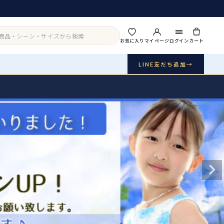
お気に入り
マイページ
ログイン
カート
LINE友だち追加
→
実店舗・写真スタジオ
アイテムから探す
シーンから探す
ご利用ガイド
Buy & Support
ご購入・サポート
販売・共通のご案内
07
品質・返品・お手入れ
送料・お支払い
08
送料・決済方法
アウター
インナー・パニエ
お問い合わせ
09
電話・メール・LINE