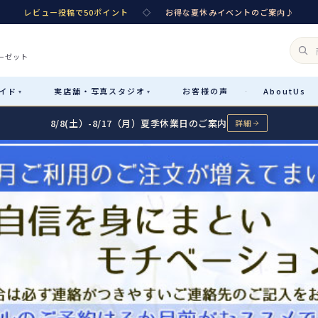
レビュー投稿で50ポイント
◇
お得な夏休みイベントのご案内♪
ーゼット
イド
実店舗・
写真スタジオ
お客様
の声
About
Us
·
▾
▾
8/8(土）-8/17（月）夏季休業日のご案内
詳細
Rental
レンタル
カテゴリ詳細
→
サイズで選ぶ
→
性別・サイズで絞り込む
→
レンタルのご案内
04
予約・配送・返却・料金
Sale
販売
レンタルの流れ
05
4ステップで簡単
七五三着物
コスチューム
あんしんパック
06
汚れ・キズ・破損の補償