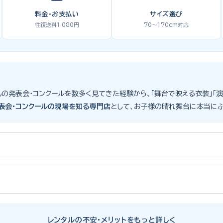
料金・お支払い
サイズ選び
往復送料1,080円
70〜170cm対応
も生徒さんの発表会・コンクールを数多く見てきた経験から、「舞台で映える衣装
表会・コンクールの現場を知る専門店
として、お子様の晴れ舞台に本当に
子様にとって特別な一日。元ピアノ教師としての経験から、衣装選びで大切な
ズボンの丈感が選びのポイント。タキシードは格式ある独奏・コンクール向け
たサイズのドレス・スーツです。「大きめを買って長く着せたい」という考
表会スーツ・タキシード一覧
をご覧ください。
レンタルの不安・メリットをもっと詳しく
装が何よりお子様を輝かせます。レンタルなら、その時のジャストサイズを