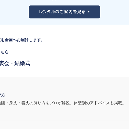
。
レンタルのご案内を見る ▶
見えます。ネイビー・ブラック・深みのあるジュエルカラーはホールの照明
装を全国へお届けします。
リンやソロ演奏なら華やかで視線を集めるデザイン、合唱やアンサンブルな
こちら
表会・結婚式
す。ピアノならペダル操作を妨げない丈感、バイオリンなら弓を動かす右
装は、元ピアノ教師の店長が
発表会・コンクールでのご使用を前提に厳選した
び方
胸囲・身丈・着丈の測り方をプロが解説。体型別のアドバイスも掲載。