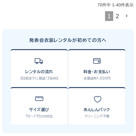
70
件中
1
-
40
件表示
1
2
発表会衣装レンタルが初めての方へ
レンタルの流れ
料金・お支払い
3日前までに発送/3泊4日
往復送料1,080円
サイズ選び
あんしんパック
70〜170cm対応
クリーニング不要