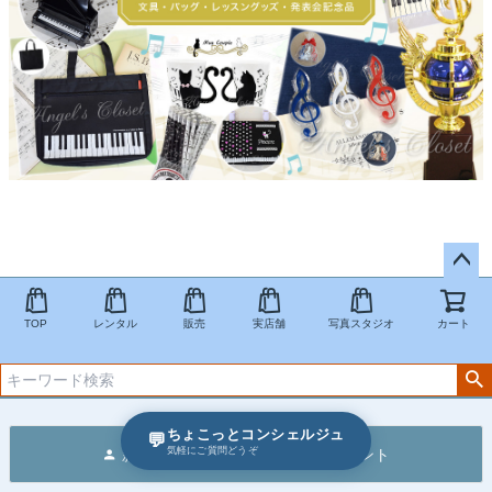
ペー
ジト
TOP
レンタル
販売
実店舗
写真スタジオ
カート
ップ
へ
ちょこっとコンシェルジュ
💬
50
気軽にご質問どうぞ
新規会員登録で
ポイントプレゼント