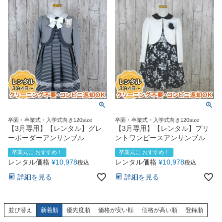
卒園・卒業式・入学式向き120size
卒園・卒業式・入学式向き120size
【3月専用】【レンタル】グレ
【3月専用】【レンタル】プリ
ーボーダーアンサンブル
ントワンピースアンサンブル
（CAT898305）120cm
（CAT898304）120cm
卒業式に おすすめ！
卒業式に おすすめ！
レンタル価格
¥
10,978
レンタル価格
¥
10,978
税込
税込
詳細を見る
詳細を見る
並び替え
新着順
優先度順
価格が安い順
価格が高い順
登録順