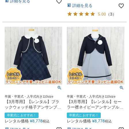
詳細を見る
詳細を見る
5.00
（
3
）
卒園・卒業式・入学式向き110size
卒園・卒業式・入学式向き110size
【3月専用】【レンタル】ブラ
【3月専用】【レンタル】セー
ックウォッチ格子アンサンブル
ラー襟ネイビーアンサンブル
（CAT918371）
（CAT912373）
卒業式に おすすめ！
卒業式に おすすめ！
レンタル価格
¥
8,778
レンタル価格
¥
8,778
税込
税込