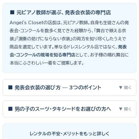
■ 元ピアノ教師が選ぶ、発表会衣装の専門店
Angel's Closetの店長は、元ピアノ教師。自身も生徒さんの発
表会・コンクールを数多く見てきた経験から、「舞台で映える衣
装」「演奏の妨げにならない衣装」の両方を知り尽くしたうえで
商品を選定しています。単なるドレスレンタル店ではなく、
発表
会・コンクールの現場を知る専門店
として、お子様の晴れ舞台に
本当にふさわしい一着をご提案します。
■ 発表会衣装の選び方 — 3つのポイント
▼ 開く
ピアノ発表会・バイオリン発表会・コンクールの舞台は、お子様にと
って特別な一日。元ピアノ教師としての経験から、衣装選びで大切
■ 男の子のスーツ・タキシードをお選びの方へ
▼ 開く
な3つのポイントをご紹介します。
男の子の発表会衣装は、フォーマル度・ジャケットの可動域・ズボ
ンの丈感が選びのポイント。タキシードは格式ある独奏・コンクール
① サイズは"ジャストフィット"を選ぶ
レンタルの不安・メリットをもっと詳しく
向け、スリーピーススーツやベストスタイルは合唱・アンサンブル向