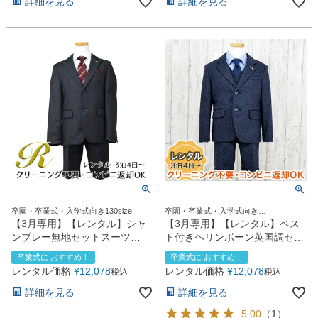
詳細を見る
詳細を見る
卒園・卒業式・入学式向き130size
卒園・卒業式・入学式向き
110size130size
【3月専用】【レンタル】シャ
【3月専用】【レンタル】ベス
ンブレー無地セットスーツ
ト付きヘリンボーン英国調セッ
（CAT895411）
トスーツ（CAT885402）
卒業式に おすすめ！
卒業式に おすすめ！
レンタル価格
¥
12,078
レンタル価格
¥
12,078
税込
税込
詳細を見る
詳細を見る
5.00
（
1
）