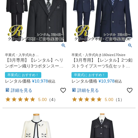
卒業式・入学式向き
卒業式・入学式向き160size170size
140size150size160size170size
【3月専用】【レンタル】ヘリ
【3月専用】【レンタル】2つ釦
ンボーン織り3つボタンスーツ5
ストライプスーツ5点セット
点セット(CAT545611)ブラック
(CAT545610)ネイビー
卒業式に おすすめ！
卒業式に おすすめ！
レンタル価格
¥
10,978
レンタル価格
¥
10,978
税込
税込
詳細を見る
詳細を見る
5.00
（
4
）
5.00
（
1
）