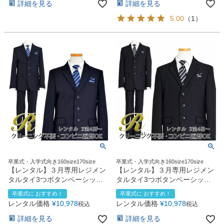
詳細を見る
詳細を見る
5.00
（
1
）
卒業式・入学式向き160size170size
卒業式・入学式向き160size170size
【レンタル】３月専用レジメン
【レンタル】３月専用レジメン
タルタイ3つボタンベーシック
タルタイ3つボタンベーシック
スーツ4点セット(CAT555611)
スーツ4点セット(CAT555611)
卒業式に おすすめ！
卒業式に おすすめ！
ネイビー
ブラック
レンタル価格
¥
10,978
レンタル価格
¥
10,978
税込
税込
詳細を見る
詳細を見る