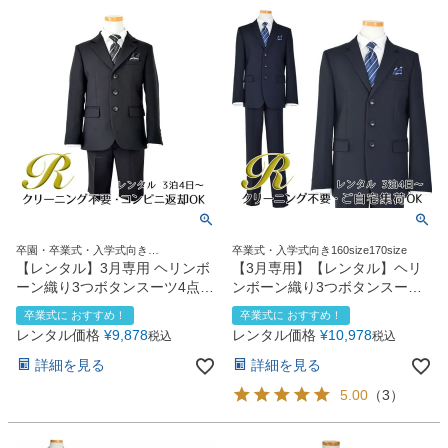
卒園・卒業式・入学式向き
卒業式・入学式向き160size170size
110size120size
【レンタル】3月専用 ヘリンボ
【3月専用】【レンタル】ヘリ
ーン織り3つボタンスーツ4点セ
ンボーン織り3つボタンスーツ5
ット(CAT545411) ブラック
点セット(CAT545611)ネイビー
卒業式に おすすめ！
卒業式に おすすめ！
レンタル価格
¥
9,878
レンタル価格
¥
10,978
税込
税込
詳細を見る
詳細を見る
5.00
（
3
）