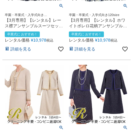
卒園・卒業式・入学式向き
卒園・卒業式・入学式向き120size
120size130size
【3月専用】【レンタル】レー
【3月専用】【レンタル】ホワ
ス襟アンサンブルスーツセット
イトボレロ花柄アンサンブルス
(CAT137350)ネイビー
ーツセット(AST337901)ネイビ
卒業式に おすすめ！
卒業式に おすすめ！
ー
レンタル価格
¥
10,978
レンタル価格
¥
10,978
税込
税込
詳細を見る
詳細を見る