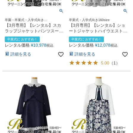
卒園・卒業式・入学式向き
卒業式・入学式向き160size
120size130size
【3月専用】【レンタル】スカ
【3月専用】【レンタル】ショ
ラップジャケットパンツスーツ
ートジャケットハイウエストス
4点セット(CAT437310)ブラッ
カートスーツ5点セット
卒業式に おすすめ！
卒業式に おすすめ！
ク
(CAT422503)ネイビー
レンタル価格
¥
10,978
レンタル価格
¥
12,078
税込
税込
詳細を見る
詳細を見る
5.00
（
1
）