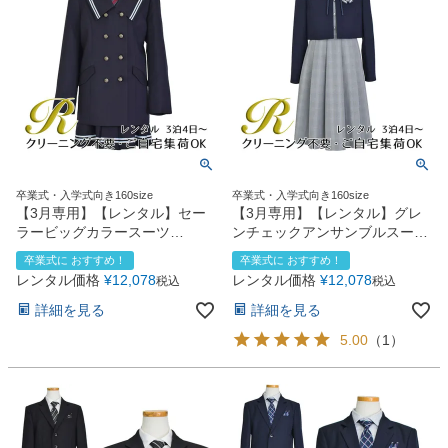
卒業式・入学式向き160size
卒業式・入学式向き160size
【3月専用】【レンタル】セー
【3月専用】【レンタル】グレ
ラービッグカラースーツ
ンチェックアンサンブルスーツ
(CAT742568)ネイビー
(CAT742566)ネイビー
卒業式に おすすめ！
卒業式に おすすめ！
レンタル価格
¥
12,078
レンタル価格
¥
12,078
税込
税込
詳細を見る
詳細を見る
5.00
（
1
）