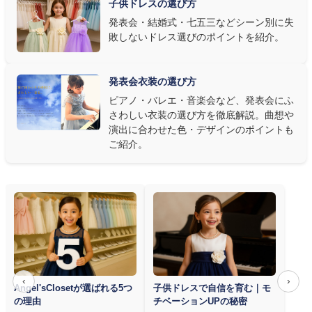
子供ドレスの選び方
③ 演奏の動きを妨げない設計か確認する
発表会・結婚式・七五三などシーン別に失
敗しないドレス選びのポイントを紹介。
発表会ドレス選びで見落とされがちなのが"動きやすさ"です。ピ
アノならペダル操作を妨げない丈感、バイオリンなら弓を動かす
右腕のゆとり、管楽器なら胸元の締め付けがないこと——演奏の
発表会衣装の選び方
質は衣装で変わります。Angel's Closetのレンタル衣装は、元ピ
ピアノ・バレエ・音楽会など、発表会にふ
アノ教師の店長が
発表会・コンクールでのご使用を前提に厳選し
さわしい衣装の選び方を徹底解説。曲想や
た商品
を多数ご用意しています。
演出に合わせた色・デザインのポイントも
ご紹介。
‹
›
Angel'sClosetが選ばれる5つ
子供ドレスで自信を育む｜モ
の理由
チベーションUPの秘密