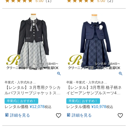
5.00
（
1
）
5.00
（
2
）
卒業式・入学式向き
卒園・卒業式・入学式向き
150size160size165size
110size120size130size
【レンタル】３月専用クラシカ
【レンタル】3月専用 格子柄ネ
ルパフスリーブジャケットスー
イビーアンサンブルスーツ4点
ツ4点セット(CAT423511) ブラ
セット（CAT819301） ネイビ
卒業式に おすすめ！
卒業式に おすすめ！
ック
ー
レンタル価格
¥
12,078
レンタル価格
¥
10,978
税込
税込
詳細を見る
詳細を見る