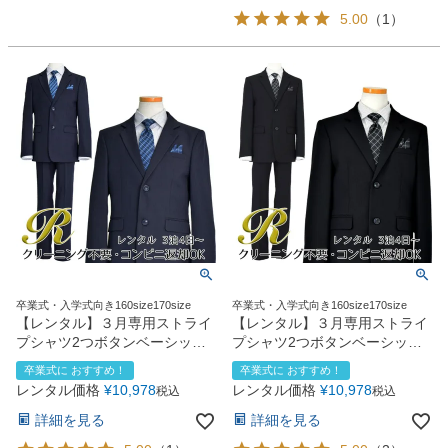
5.00
（
1
）
卒業式・入学式向き160size170size
卒業式・入学式向き160size170size
【レンタル】３月専用ストライ
【レンタル】３月専用ストライ
プシャツ2つボタンベーシック
プシャツ2つボタンベーシック
スーツ4点セット(CAT555610)
スーツ4点セット(CAT555610)
卒業式に おすすめ！
卒業式に おすすめ！
ネイビー
ブラック
レンタル価格
¥
10,978
レンタル価格
¥
10,978
税込
税込
詳細を見る
詳細を見る