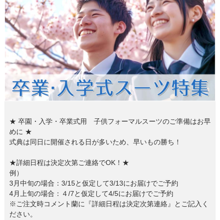
創業2003年からの想い
Season Best
七五三着物
シューズ
Recital & Concours
Wedding
Rental
レンタル
発表会・コンクール
結婚式
Atelier
小物・アクセ
パニエ
舞台で輝くステージ衣装
フラワーガール・リングボーイ・ゲ
実店舗 つくば店
スト
レンタルのご案内
04
予約・配送・返却・料金
Tsukuba Boutique
アウター
レディース
レンタルの流れ
05
茨城県土浦市大町14-16-1F
〒
4ステップで簡単
10:00–18:00（完全予約制）
営業
Sale
販売
あんしんパック
月曜日
06
定休
汚れ・キズ・破損の補償
★ 卒園・入学・卒業式用 子供フォーマルスーツのご準備はお早
めに ★
店舗を予約する →
コスチューム
アウター
Graduation & Entrance
Shichi-Go-San
Buy & Support
ご購入・サポート
式典は同日に開催される日が多いため、早いもの勝ち！
卒業式・入学式
七五三
★詳細日程は決定次第ご連絡でOK！★
きちんと感のあるフォーマル
3歳・5歳・7歳の晴れの日
インナー・パニエ
アクセサリー
販売・共通のご案内
07
例）
品質・返品・お手入れ
3月中旬の場合：3/15と仮定して3/13にお届けでご予約
4月上旬の場合：４/7と仮定して4/5にお届けでご予約
ジュエリー
音楽雑貨
送料・お支払い
08
※ご注文時コメント蘭に『詳細日程は決定次第連絡』とご記入く
送料・決済方法
ださい。