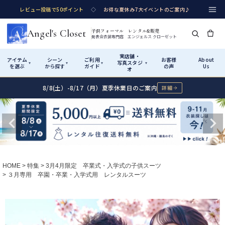
レビュー投稿で50ポイント
◇
お得な夏休み7大イベントのご案内♪
Angel's Closet
子供フォーマル レンタル&販売
発表会衣装専門店 エンジェルス クローゼット
実店舗・
アイテム
シーン
ご利用
お客様
About
写真スタジ
▾
▾
▾
▾
を選ぶ
から探す
ガイド
の声
Us
オ
8/8(土）-8/17（月）夏季休業日のご案内
詳細
Shop by Category
Shop by Occasion
How It Works
Visit Us
実店舗・写真スタジオ
アイテムから探す
シーンから探す
ご利用ガイド
Start
はじめに
カテゴリ詳細
→
サイズで選ぶ
→
性別・サイズで絞り込む
→
ショップガイド（総合案内）
01
HOME
特集
3月4月限定 卒業式・入学式の子供スーツ
レンタル・販売の入口
Rental
レンタル
３月専用 卒園・卒業・入学式用 レンタルスーツ
サイズの選び方
02
測り方と目安
女の子ドレス
男の子スーツ
Angel's Closetについて
03