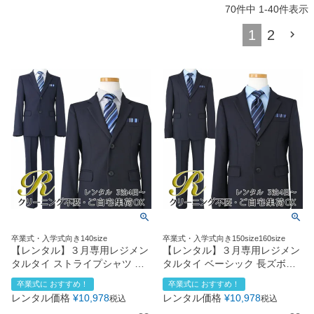
70
件中
1
-
40
件表示
1
2
卒業式・入学式向き140size
卒業式・入学式向き150size160size
【レンタル】３月専用レジメン
【レンタル】３月専用レジメン
タルタイ ストライプシャツ 長
タルタイ ベーシック 長ズボン
ズボンスーツ5点セット
スーツ5点セット
卒業式に おすすめ！
卒業式に おすすめ！
(CAT525610)ネイビー
（CAT595602）ネイビー
レンタル価格
¥
10,978
レンタル価格
¥
10,978
税込
税込