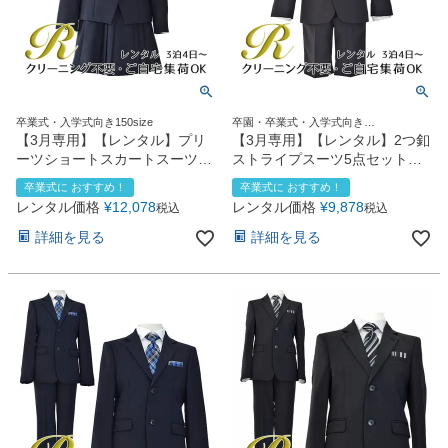
卒業式・入学式向き150size
卒園・卒業式・入学式向き
110size120size130size
【3月専用】【レンタル】プリ
【3月専用】【レンタル】2つ釦
ーツショートスカートスーツ5
ストライプスーツ5点セット
点セット(CAT672591)ネイビー
(CAT545410)ブラック
卒業式に おすすめ！
卒業式に おすすめ！
レンタル価格
¥
12,078
レンタル価格
¥
9,878
税込
税込
詳細を見る
詳細を見る