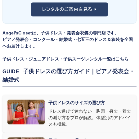
舞台上で最も美しく見えるのは、お子様の体にきちんと合ったサ
けと、シーンで使い分けるのがおすすめです。詳しくは
発表会スー
レンタルのご案内を見る ▶
イズのドレス・スーツです。「大きめを買って長く着せたい」という
ツ・タキシード一覧
をご覧ください。
考えで購入を選ばれる方もいらっしゃいますが、発表会のように
一度きりの特別な日は、その瞬間のサイズにぴったり合う衣装が
Angel'sClosetは、子供ドレス・発表会衣装の専門店です。
何よりお子様を輝かせます。レンタルなら、その時のジャストサイ
ピアノ発表会・コンクール・結婚式・七五三のドレス＆衣装を全国
ズを遠慮なく選べるのが最大のメリット。胸囲・身丈の正しい測り
へお届けします。
方は
子供ドレスのサイズの選び方
で詳しくご案内しています。
子供ドレス・ジュニアドレス・子供スーツレンタル一覧はこちら
② 舞台で映える色・楽器に合うデザインを選ぶ
子供ドレスの選び方ガイド｜ピアノ発表会・
GUIDE
結婚式
発表会の舞台は照明が強く、客席からは意外と色味が飛んで見え
ます。ネイビー・ブラック・深みのあるジュエルカラーはホールの照
明で上品に映え、オフホワイト・パステルは華やかさが際立ちま
子供ドレスのサイズの選び方
す。またピアノ演奏なら落ち着いたシックなトーン、バイオリンやソ
ドレス選びで迷わない！胸囲・身丈・着丈
ロ演奏なら華やかで視線を集めるデザイン、合唱やアンサンブル
の測り方をプロが解説。体型別のアドバイ
なら衣装同士が調和するクラシカルな色合い、と演目に合わせた
スも掲載。
選び方もおすすめです。