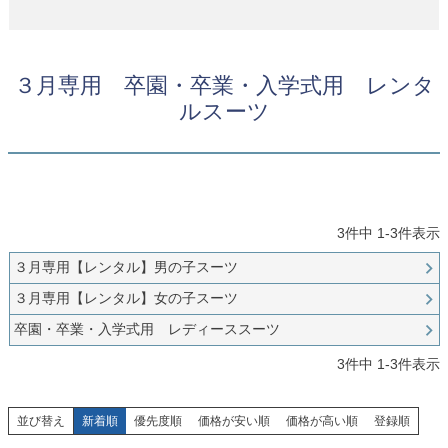
お問い合わせ
09
電話・メール・LINE
３月専用 卒園・卒業・入学式用 レンタ
ルスーツ
Photography
写真スタジオ APS
Angel's Photo Studio
3
件中
1
-
3
件表示
七五三・発表会・記念撮影
対応
３月専用【レンタル】男の子スーツ
Web または お電話
予約
ヘアメイク・着付け
特典
３月専用【レンタル】女の子スーツ
卒園・卒業・入学式用 レディーススーツ
スタジオを予約 →
3
件中
1
-
3
件表示
並び替え
新着順
優先度順
価格が安い順
価格が高い順
登録順