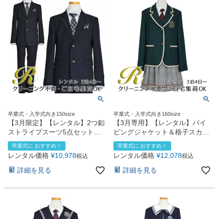
卒業式・入学式向き150size
卒業式・入学式向き160size
【3月限定】【レンタル】2つ釦
【3月専用】【レンタル】パイ
ストライプスーツ5点セット
ピングジャケット＆格子スカー
(CAT545610)ブラック
トスーツ4点セット
卒業式に おすすめ！
卒業式に おすすめ！
(CAT932512)グリーン
レンタル価格
¥
10,978
レンタル価格
¥
12,078
税込
税込
詳細を見る
詳細を見る