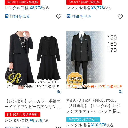
8/8-8/17 往復送料無料
8/8-8/17 往復送料無料
レンタル価格
¥
8,778
レンタル価格
¥
8,778
税込
税込
詳細を見る
詳細を見る
【レンタル】ノーカラー半袖マ
卒業式・入学式向き160size170size
【3月専用】【レンタル】レジ
ーメイドワンピースアンサンブ
メンタルタイ ベーシック 長ズ
ルスーツ（YP150）ブラック
8/8-8/17 往復送料無料
ボンスーツ5点セット
卒業式に おすすめ！
レンタル価格
¥
8,778
税込
（CAT595602）
レンタル価格
¥
10,978
税込