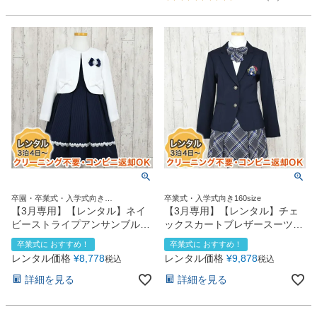
卒園・卒業式・入学式向き
卒業式・入学式向き160size
120size130size
【3月専用】【レンタル】ネイ
【3月専用】【レンタル】チェ
ビーストライプアンサンブル
ックスカートブレザースーツセ
（CAT798391）
ット（CAT672590）
卒業式に おすすめ！
卒業式に おすすめ！
レンタル価格
¥
8,778
レンタル価格
¥
9,878
税込
税込
詳細を見る
詳細を見る