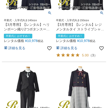
卒業式・入学式向き140size
卒業式・入学式向き150size
【3月専用】【レンタル】ヘリ
【3月専用】【レンタル】レジ
ンボーン織り2つボタンスーツ5
メンタルタイ ストライプシャツ
点セット(CAT525611)ネイビー
長ズボンスーツ5点セット
卒業式に おすすめ！
卒業式に おすすめ！
(CAT525610)ブラック
レンタル価格
¥
10,978
レンタル価格
¥
10,978
税込
税込
詳細を見る
詳細を見る
5.00
（
3
）