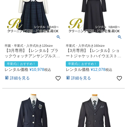
卒園・卒業式・入学式向き120size
卒業式・入学式向き160size
【3月専用】【レンタル】ブラ
【3月専用】【レンタル】ショ
ックウォッチアンサンブルスー
ートジャケットハイウエストス
ツ(CAT447367)ネイビー
カートスーツ5点セット
卒業式に おすすめ！
卒業式に おすすめ！
(CAT422504)ブラック
レンタル価格
¥
10,978
レンタル価格
¥
12,078
税込
税込
詳細を見る
詳細を見る