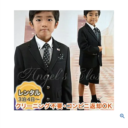
創業2003年からの想い
Season Best
七五三着物
シューズ
Recital & Concours
Wedding
Rental
レンタル
発表会・コンクール
結婚式
Atelier
小物・アクセ
パニエ
舞台で輝くステージ衣装
フラワーガール・リングボーイ・ゲ
実店舗 つくば店
スト
レンタルのご案内
04
予約・配送・返却・料金
Tsukuba Boutique
アウター
レディース
レンタルの流れ
05
茨城県土浦市大町14-16-1F
〒
4ステップで簡単
10:00–18:00（完全予約制）
営業
Sale
販売
あんしんパック
月曜日
06
定休
汚れ・キズ・破損の補償
店舗を予約する →
コスチューム
アウター
Graduation & Entrance
Shichi-Go-San
Buy & Support
ご購入・サポート
卒業式・入学式
七五三
きちんと感のあるフォーマル
3歳・5歳・7歳の晴れの日
インナー・パニエ
アクセサリー
販売・共通のご案内
07
品質・返品・お手入れ
ジュエリー
音楽雑貨
送料・お支払い
08
送料・決済方法