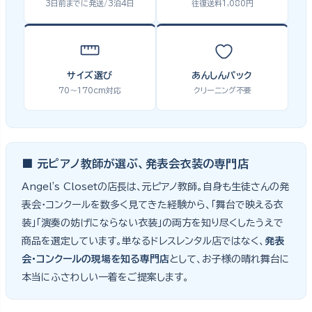
3日前までに発送/3泊4日
往復送料1,080円
サイズ選び
あんしんパック
70〜170cm対応
クリーニング不要
■ 元ピアノ教師が選ぶ、発表会衣装の専門店
Angel's Closetの店長は、元ピアノ教師。自身も生徒さんの発
表会・コンクールを数多く見てきた経験から、「舞台で映える衣
装」「演奏の妨げにならない衣装」の両方を知り尽くしたうえで
商品を選定しています。単なるドレスレンタル店ではなく、
発表
会・コンクールの現場を知る専門店
として、お子様の晴れ舞台に
本当にふさわしい一着をご提案します。