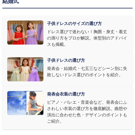
結婚式
発表会の舞台は照明が強く、客席からは意外と色味が飛んで見え
ます。ネイビー・ブラック・深みのあるジュエルカラーはホールの照
明で上品に映え、オフホワイト・パステルは華やかさが際立ちま
子供ドレスのサイズの選び方
す。またピアノ演奏なら落ち着いたシックなトーン、バイオリンやソ
ドレス選びで迷わない！胸囲・身丈・着丈
ロ演奏なら華やかで視線を集めるデザイン、合唱やアンサンブル
の測り方をプロが解説。体型別のアドバイ
なら衣装同士が調和するクラシカルな色合い、と演目に合わせた
スも掲載。
選び方もおすすめです。
子供ドレスの選び方
③ 演奏の動きを妨げない設計か確認する
発表会・結婚式・七五三などシーン別に失
敗しないドレス選びのポイントを紹介。
発表会ドレス選びで見落とされがちなのが"動きやすさ"です。ピ
アノならペダル操作を妨げない丈感、バイオリンなら弓を動かす
右腕のゆとり、管楽器なら胸元の締め付けがないこと——演奏の
発表会衣装の選び方
質は衣装で変わります。Angel's Closetのレンタル衣装は、元ピ
ピアノ・バレエ・音楽会など、発表会にふ
アノ教師の店長が
発表会・コンクールでのご使用を前提に厳選し
さわしい衣装の選び方を徹底解説。曲想や
た商品
を多数ご用意しています。
演出に合わせた色・デザインのポイントも
ご紹介。