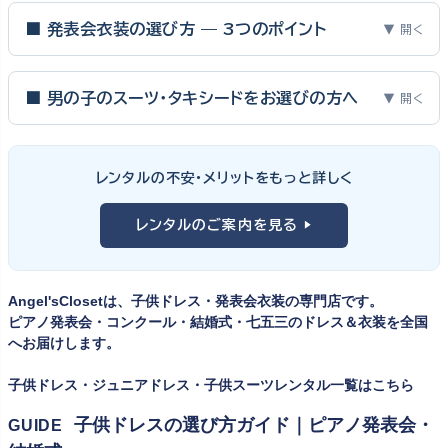
■ 発表会衣装の選び方 — 3つのポイント
▼ 開く
ピアノ発表会・バイオリン発表会・コンクールの舞台は、お子様にと
って特別な一日。元ピアノ教師としての経験から、衣装選びで大切
■ 男の子のスーツ・タキシードをお選びの方へ
▼ 開く
な3つのポイントをご紹介します。
男の子の発表会衣装は、フォーマル度・ジャケットの可動域・ズボ
ンの丈感が選びのポイント。タキシードは格式ある独奏・コンクール
① サイズは"ジャストフィット"を選ぶ
レンタルの不安・メリットをもっと詳しく
向け、スリーピーススーツやベストスタイルは合唱・アンサンブル向
舞台上で最も美しく見えるのは、お子様の体にきちんと合ったサ
けと、シーンで使い分けるのがおすすめです。詳しくは
発表会スー
レンタルのご案内を見る ▶
イズのドレス・スーツです。「大きめを買って長く着せたい」という
ツ・タキシード一覧
をご覧ください。
考えで購入を選ばれる方もいらっしゃいますが、発表会のように
一度きりの特別な日は、その瞬間のサイズにぴったり合う衣装が
Angel'sClosetは、子供ドレス・発表会衣装の専門店です。
何よりお子様を輝かせます。レンタルなら、その時のジャストサイ
ピアノ発表会・コンクール・結婚式・七五三のドレス＆衣装を全国
ズを遠慮なく選べるのが最大のメリット。胸囲・身丈の正しい測り
へお届けします。
方は
子供ドレスのサイズの選び方
で詳しくご案内しています。
子供ドレス・ジュニアドレス・子供スーツレンタル一覧はこちら
② 舞台で映える色・楽器に合うデザインを選ぶ
子供ドレスの選び方ガイド｜ピアノ発表会・
GUIDE