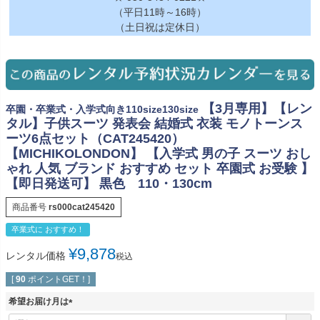
（平日11時～16時）
（土日祝は定休日）
【3月専用】【レン
卒園・卒業式・入学式向き110size130size
タル】子供スーツ 発表会 結婚式 衣装 モノトーンス
ーツ6点セット（CAT245420）
【MICHIKOLONDON】 【入学式 男の子 スーツ おし
ゃれ 人気 ブランド おすすめ セット 卒園式 お受験 】
【即日発送可】 黒色 110・130cm
商品番号
rs000cat245420
卒業式に おすすめ！
¥
9,878
レンタル価格
税込
[
90
ポイントGET！]
希望お届け月は
(