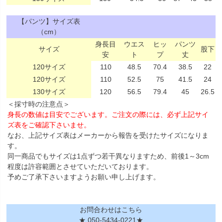
【パンツ】サイズ表
（cm）
身長目
ウエス
ヒッ
パンツ
サイズ
股下
安
ト
プ
丈
120サイズ
110
48.5
70.4
38.5
22
120サイズ
110
52.5
75
41.5
24
130サイズ
120
56.5
79.4
45
26.5
＜採寸時の注意点＞
身長の数値は目安でございます。ご注文の際には、必ず上記サイ
ズ表をご確認下さいませ。
なお、上記サイズ表はメーカーから報告を受けたサイズになりま
す。
同一商品でもサイズは1点ずつ若干異なりますため、前後1～3cm
程度は許容範囲とさせていただいております。
予めご了承下さいますようお願い申し上げます。
お問合わせはこちら
★ 050-5434-0221★