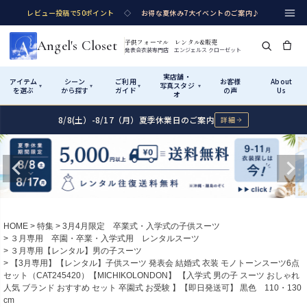
レビュー投稿で50ポイント
◇
お得な夏休み7大イベントのご案内♪
Angel's Closet
子供フォーマル レンタル&販売
発表会衣装専門店 エンジェルス クローゼット
実店舗・
アイテム
シーン
ご利用
お客様
About
写真スタジ
▾
▾
▾
▾
を選ぶ
から探す
ガイド
の声
Us
オ
8/8(土）-8/17（月）夏季休業日のご案内
詳細
Shop by Category
Shop by Occasion
How It Works
Visit Us
実店舗・写真スタジオ
アイテムから探す
シーンから探す
ご利用ガイド
Start
はじめに
カテゴリ詳細
→
サイズで選ぶ
→
性別・サイズで絞り込む
→
ショップガイド（総合案内）
01
HOME
特集
3月4月限定 卒業式・入学式の子供スーツ
レンタル・販売の入口
Rental
レンタル
３月専用 卒園・卒業・入学式用 レンタルスーツ
３月専用【レンタル】男の子スーツ
サイズの選び方
02
【3月専用】【レンタル】子供スーツ 発表会 結婚式 衣装 モノトーンスーツ6点
測り方と目安
セット（CAT245420）【MICHIKOLONDON】 【入学式 男の子 スーツ おしゃれ
女の子ドレス
男の子スーツ
人気 ブランド おすすめ セット 卒園式 お受験 】【即日発送可】 黒色 110・130
Angel's Closetについて
03
cm