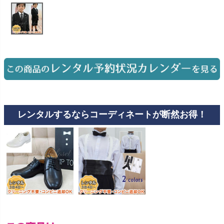
お問い合わせ
09
電話・メール・LINE
Photography
写真スタジオ APS
Angel's Photo Studio
レンタルするならコーディネートが断然お得！
七五三・発表会・記念撮影
対応
Web または お電話
予約
ヘアメイク・着付け
特典
スタジオを予約 →