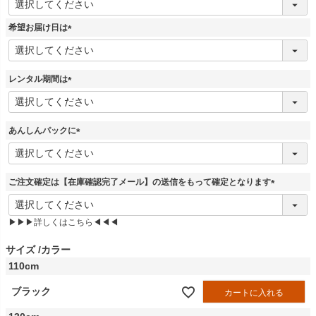
必
須
希望お届け日は
)
(
必
須
レンタル期間は
)
(
必
須
あんしんパックに
)
(
必
須
ご注文確定は【在庫確認完了メール】の送信をもって確定となります
)
(
必
▶▶▶詳しくはこちら◀◀◀
須
)
サイズ
カラー
110cm
ブラック
カートに入れる