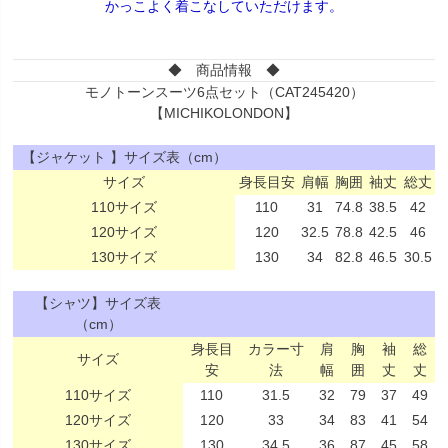
かっこよく着こなしていただけます。
◆ 商品情報 ◆
モノトーンスーツ6点セット（CAT245420）
【MICHIKOLONDON】
【ジャケット 】サイズ表（cm）
サイズ
身長目安
肩幅
胸囲
袖丈
総丈
110サイズ
110
31
74.8
38.5
42
120サイズ
120
32.5
78.8
42.5
46
130サイズ
130
34
82.8
46.5
30.5
【シャツ】サイズ表
（cm）
身長目
カラー寸
肩
胸
袖
総
サイズ
安
法
幅
囲
丈
丈
110サイズ
110
31.5
32
79
37
49
120サイズ
120
33
34
83
41
54
130サイズ
130
34.5
36
87
45
58