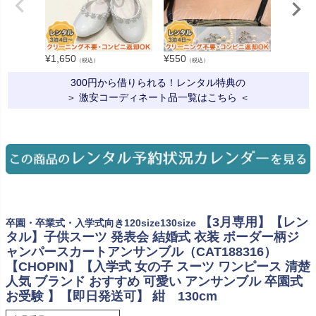
¥
1,650
¥
550
¥
330
（税込）
（税込）
（税
300円から借りられる！レンタル特典の
＞ 激安コーディネート品一覧はこちら ＜
【3月専用】【レン
卒園・卒業式・入学式向き120size130size
タル】子供スーツ 発表会 結婚式 衣装 ボーダー柄ジ
ャンパースカートアンサンブル（CAT188316）
【CHOPIN】【入学式 女の子 スーツ ワンピース 清楚
人気 ブランド おすすめ 可愛い アンサンブル 卒園式
お受験 】【即日発送可】 紺 130cm