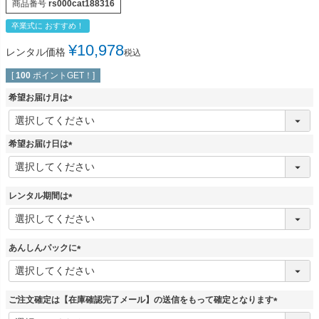
商品番号
rs000cat188316
卒業式に おすすめ！
¥
10,978
レンタル価格
税込
[
100
ポイントGET！]
希望お届け月は
(
必
須
希望お届け日は
)
(
必
須
レンタル期間は
)
(
必
須
あんしんパックに
)
(
必
須
ご注文確定は【在庫確認完了メール】の送信をもって確定となります
)
(