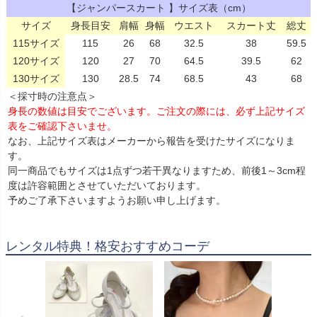
【ジャンパースカート 】サイズ表（cm）
サイズ
身長目安
肩幅
身幅
ウエスト
スカート丈
総丈
115サイズ
115
26
68
32.5
38
59.5
120サイズ
120
27
70
64.5
39.5
62
130サイズ
130
28.5
74
68.5
43
68
＜採寸時の注意点＞
身長の数値は目安でございます。ご注文の際には、必ず上記サイズ
表をご確認下さいませ。
なお、上記サイズ表はメーカーから報告を受けたサイズになりま
す。
同一商品でもサイズは1点ずつ若干異なりますため、前後1～3cm程
度は許容範囲とさせていただいております。
予めご了承下さいますようお願い申し上げます。
レンタル特典！格安おすすめコーデ