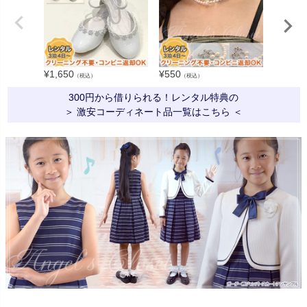
¥
1,650
¥
550
¥
330
（税込）
（税込）
（税
300円から借りられる！レンタル特典の
＞ 激安コーディネート品一覧はこちら ＜