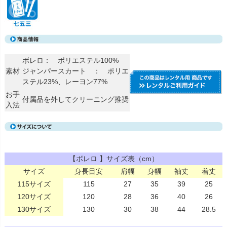
ボレロ： ポリエステル100%
素材
ジャンパースカート ： ポリエ
ステル23%、レーヨン77%
お手
付属品を外してクリーニング推奨
入法
【ボレロ 】サイズ表（cm）
サイズ
身長目安
肩幅
身幅
袖丈
着丈
115サイズ
115
27
35
39
25
120サイズ
120
28
36
40
26
130サイズ
130
30
38
44
28.5