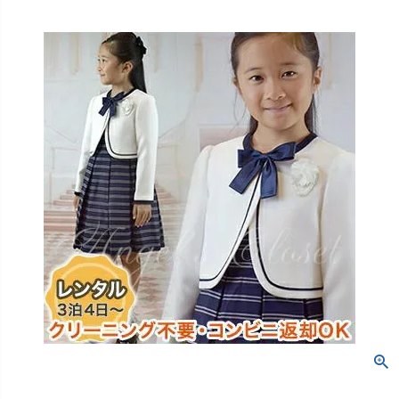
創業2003年からの想い
Season Best
七五三着物
シューズ
Recital & Concours
Wedding
Rental
レンタル
発表会・コンクール
結婚式
Atelier
小物・アクセ
パニエ
舞台で輝くステージ衣装
フラワーガール・リングボーイ・ゲ
実店舗 つくば店
スト
レンタルのご案内
04
予約・配送・返却・料金
Tsukuba Boutique
アウター
レディース
レンタルの流れ
05
茨城県土浦市大町14-16-1F
〒
4ステップで簡単
10:00–18:00（完全予約制）
営業
Sale
販売
あんしんパック
月曜日
06
定休
汚れ・キズ・破損の補償
店舗を予約する →
コスチューム
アウター
Graduation & Entrance
Shichi-Go-San
Buy & Support
ご購入・サポート
卒業式・入学式
七五三
きちんと感のあるフォーマル
3歳・5歳・7歳の晴れの日
インナー・パニエ
アクセサリー
販売・共通のご案内
07
品質・返品・お手入れ
ジュエリー
音楽雑貨
送料・お支払い
08
送料・決済方法