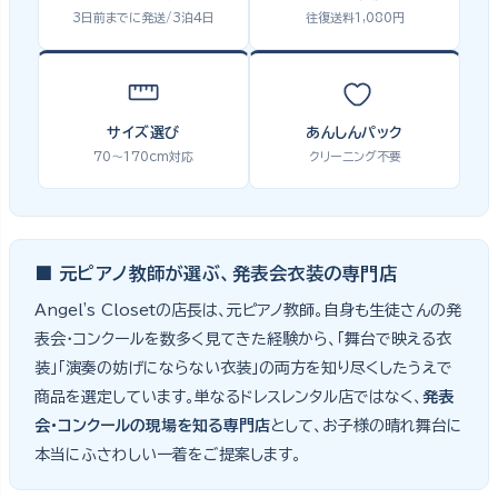
3日前までに発送/3泊4日
往復送料1,080円
サイズ選び
あんしんパック
70〜170cm対応
クリーニング不要
■ 元ピアノ教師が選ぶ、発表会衣装の専門店
Angel's Closetの店長は、元ピアノ教師。自身も生徒さんの発
表会・コンクールを数多く見てきた経験から、「舞台で映える衣
装」「演奏の妨げにならない衣装」の両方を知り尽くしたうえで
商品を選定しています。単なるドレスレンタル店ではなく、
発表
会・コンクールの現場を知る専門店
として、お子様の晴れ舞台に
本当にふさわしい一着をご提案します。