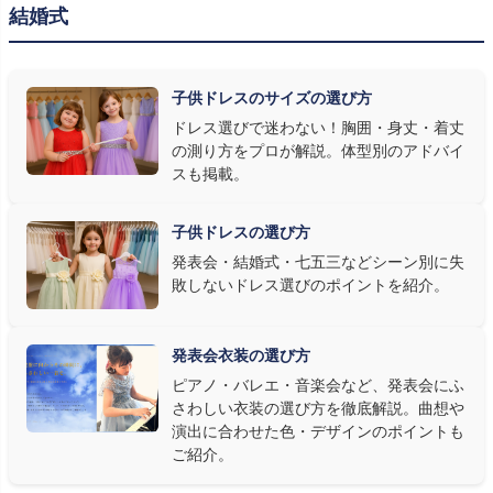
結婚式
発表会の舞台は照明が強く、客席からは意外と色味が飛んで見え
ます。ネイビー・ブラック・深みのあるジュエルカラーはホールの照
明で上品に映え、オフホワイト・パステルは華やかさが際立ちま
子供ドレスのサイズの選び方
す。またピアノ演奏なら落ち着いたシックなトーン、バイオリンやソ
ドレス選びで迷わない！胸囲・身丈・着丈
ロ演奏なら華やかで視線を集めるデザイン、合唱やアンサンブル
の測り方をプロが解説。体型別のアドバイ
なら衣装同士が調和するクラシカルな色合い、と演目に合わせた
スも掲載。
選び方もおすすめです。
子供ドレスの選び方
③ 演奏の動きを妨げない設計か確認する
発表会・結婚式・七五三などシーン別に失
敗しないドレス選びのポイントを紹介。
発表会ドレス選びで見落とされがちなのが"動きやすさ"です。ピ
アノならペダル操作を妨げない丈感、バイオリンなら弓を動かす
右腕のゆとり、管楽器なら胸元の締め付けがないこと——演奏の
発表会衣装の選び方
質は衣装で変わります。Angel's Closetのレンタル衣装は、元ピ
ピアノ・バレエ・音楽会など、発表会にふ
アノ教師の店長が
発表会・コンクールでのご使用を前提に厳選し
さわしい衣装の選び方を徹底解説。曲想や
た商品
を多数ご用意しています。
演出に合わせた色・デザインのポイントも
ご紹介。