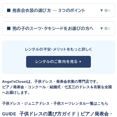
■ 発表会衣装の選び方 — 3つのポイント
▼ 開く
ピアノ発表会・バイオリン発表会・コンクールの舞台は、お子様にと
って特別な一日。元ピアノ教師としての経験から、衣装選びで大切
■ 男の子のスーツ・タキシードをお選びの方へ
▼ 開く
な3つのポイントをご紹介します。
男の子の発表会衣装は、フォーマル度・ジャケットの可動域・ズボ
ンの丈感が選びのポイント。タキシードは格式ある独奏・コンクール
① サイズは"ジャストフィット"を選ぶ
レンタルの不安・メリットをもっと詳しく
向け、スリーピーススーツやベストスタイルは合唱・アンサンブル向
舞台上で最も美しく見えるのは、お子様の体にきちんと合ったサ
けと、シーンで使い分けるのがおすすめです。詳しくは
発表会スー
レンタルのご案内を見る ▶
イズのドレス・スーツです。「大きめを買って長く着せたい」という
ツ・タキシード一覧
をご覧ください。
考えで購入を選ばれる方もいらっしゃいますが、発表会のように
一度きりの特別な日は、その瞬間のサイズにぴったり合う衣装が
Angel'sClosetは、子供ドレス・発表会衣装の専門店です。
何よりお子様を輝かせます。レンタルなら、その時のジャストサイ
ピアノ発表会・コンクール・結婚式・七五三のドレス＆衣装を全国
ズを遠慮なく選べるのが最大のメリット。胸囲・身丈の正しい測り
へお届けします。
方は
子供ドレスのサイズの選び方
で詳しくご案内しています。
子供ドレス・ジュニアドレス・子供スーツレンタル一覧はこちら
② 舞台で映える色・楽器に合うデザインを選ぶ
子供ドレスの選び方ガイド｜ピアノ発表会・
GUIDE