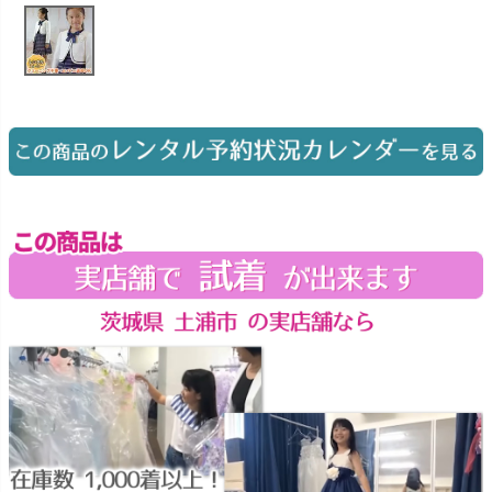
お問い合わせ
09
電話・メール・LINE
Photography
写真スタジオ APS
Angel's Photo Studio
七五三・発表会・記念撮影
対応
Web または お電話
予約
ヘアメイク・着付け
特典
スタジオを予約 →