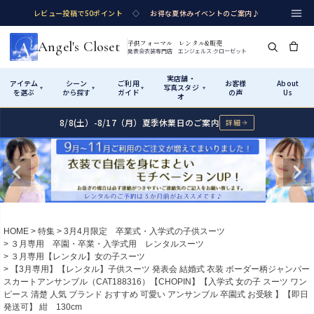
レビュー投稿で50ポイント
◇
お得な夏休みイベントのご案内♪
Angel's Closet
子供フォーマル レンタル&販売
発表会衣装専門店 エンジェルス クローゼット
実店舗・
アイテム
シーン
ご利用
お客様
About
写真スタジ
▾
▾
▾
▾
を選ぶ
から探す
ガイド
の声
Us
オ
8/8(土）-8/17（月）夏季休業日のご案内
詳細
Shop by Category
Shop by Occasion
How It Works
Visit Us
実店舗・写真スタジオ
アイテムから探す
シーンから探す
ご利用ガイド
Start
はじめに
カテゴリ詳細
→
サイズで選ぶ
→
性別・サイズで絞り込む
→
ショップガイド（総合案内）
01
HOME
特集
3月4月限定 卒業式・入学式の子供スーツ
レンタル・販売の入口
Rental
レンタル
３月専用 卒園・卒業・入学式用 レンタルスーツ
３月専用【レンタル】女の子スーツ
サイズの選び方
02
【3月専用】【レンタル】子供スーツ 発表会 結婚式 衣装 ボーダー柄ジャンパー
測り方と目安
スカートアンサンブル（CAT188316）【CHOPIN】【入学式 女の子 スーツ ワン
女の子ドレス
男の子スーツ
ピース 清楚 人気 ブランド おすすめ 可愛い アンサンブル 卒園式 お受験 】【即日
Angel's Closetについて
03
発送可】 紺 130cm