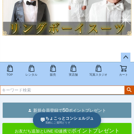
ペー
ジト
TOP
レンタル
販売
実店舗
写真スタジオ
カート
ップ
へ
50
新規会員登録で
ポイントプレゼント
ちょこっとコンシェルジュ
💬
気軽にご質問どうぞ
ポイントプレゼント
お友だち追加とLINE ID連携で