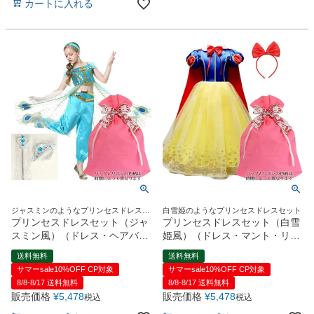
カートに入れる
ジャスミンのようなプリンセスドレスセ
白雪姫のようなプリンセスドレスセット
ット
プリンセスドレスセット（ジャ
プリンセスドレスセット（白雪
スミン風）（ドレス・ヘアバン
姫風）（ドレス・マント・リボ
ド・ティアラ・魔法の杖）ギフ
ンカチューシャ）ギフトラッピ
送料無料
送料無料
トラッピング付【ハロウィン コ
ング付【ハロウィン コスチュー
サマーsale10%OFF CP対象
サマーsale10%OFF CP対象
スチューム】
ム】
8/8-8/17 送料無料
8/8-8/17 送料無料
販売価格
¥
5,478
販売価格
¥
5,478
税込
税込