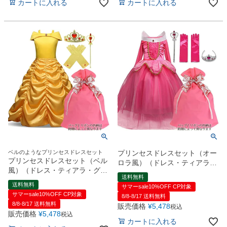
カートに入れる
カートに入れる
ベルのようなプリンセスドレスセット
プリンセスドレスセット（オー
プリンセスドレスセット（ベル
ロラ風）（ドレス・ティアラ・
風）（ドレス・ティアラ・グロ
グローブ・魔法の杖）ギフトラ
送料無料
ーブ・魔法の杖）ギフトラッピ
ッピング付【ハロウィン コスチ
送料無料
サマーsale10%OFF CP対象
ング付【ハロウィン コスチュー
ューム】
サマーsale10%OFF CP対象
8/8-8/17 送料無料
ム】
8/8-8/17 送料無料
販売価格
¥
5,478
税込
販売価格
¥
5,478
税込
カートに入れる