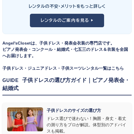
ンの丈感が選びのポイント。タキシードは格式ある独奏・コンクール
① サイズは"ジャストフィット"を選ぶ
レンタルの不安・メリットをもっと詳しく
向け、スリーピーススーツやベストスタイルは合唱・アンサンブル向
舞台上で最も美しく見えるのは、お子様の体にきちんと合ったサ
けと、シーンで使い分けるのがおすすめです。詳しくは
発表会スー
レンタルのご案内を見る ▶
イズのドレス・スーツです。「大きめを買って長く着せたい」という
ツ・タキシード一覧
をご覧ください。
考えで購入を選ばれる方もいらっしゃいますが、発表会のように
一度きりの特別な日は、その瞬間のサイズにぴったり合う衣装が
Angel'sClosetは、子供ドレス・発表会衣装の専門店です。
何よりお子様を輝かせます。レンタルなら、その時のジャストサイ
ピアノ発表会・コンクール・結婚式・七五三のドレス＆衣装を全国
ズを遠慮なく選べるのが最大のメリット。胸囲・身丈の正しい測り
へお届けします。
方は
子供ドレスのサイズの選び方
で詳しくご案内しています。
子供ドレス・ジュニアドレス・子供スーツレンタル一覧はこちら
② 舞台で映える色・楽器に合うデザインを選ぶ
子供ドレスの選び方ガイド｜ピアノ発表会・
GUIDE
結婚式
発表会の舞台は照明が強く、客席からは意外と色味が飛んで見え
ます。ネイビー・ブラック・深みのあるジュエルカラーはホールの照
明で上品に映え、オフホワイト・パステルは華やかさが際立ちま
子供ドレスのサイズの選び方
す。またピアノ演奏なら落ち着いたシックなトーン、バイオリンやソ
ドレス選びで迷わない！胸囲・身丈・着丈
ロ演奏なら華やかで視線を集めるデザイン、合唱やアンサンブル
の測り方をプロが解説。体型別のアドバイ
なら衣装同士が調和するクラシカルな色合い、と演目に合わせた
スも掲載。