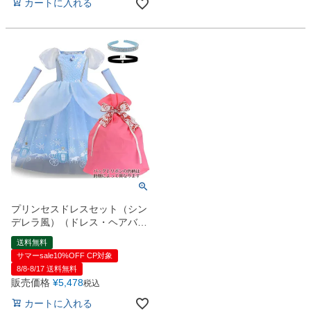
カートに入れる
プリンセスドレスセット（シン
デレラ風）（ドレス・ヘアバン
ド・チョーカー・グローブ）ギ
送料無料
フトラッピング付【ハロウィン
サマーsale10%OFF CP対象
コスチューム】
8/8-8/17 送料無料
販売価格
¥
5,478
税込
カートに入れる