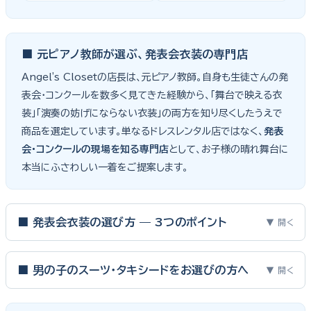
■ 元ピアノ教師が選ぶ、発表会衣装の専門店
Angel's Closetの店長は、元ピアノ教師。自身も生徒さんの発
表会・コンクールを数多く見てきた経験から、「舞台で映える衣
装」「演奏の妨げにならない衣装」の両方を知り尽くしたうえで
商品を選定しています。単なるドレスレンタル店ではなく、
発表
会・コンクールの現場を知る専門店
として、お子様の晴れ舞台に
本当にふさわしい一着をご提案します。
■ 発表会衣装の選び方 — 3つのポイント
▼ 開く
ピアノ発表会・バイオリン発表会・コンクールの舞台は、お子様にと
って特別な一日。元ピアノ教師としての経験から、衣装選びで大切
■ 男の子のスーツ・タキシードをお選びの方へ
▼ 開く
な3つのポイントをご紹介します。
男の子の発表会衣装は、フォーマル度・ジャケットの可動域・ズボ