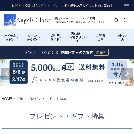
レビュー投稿で50ポイント
◇
お得な夏休み7大イベントのご案内♪
Angel's Closet
子供フォーマル レンタル&販売
発表会衣装専門店 エンジェルス クローゼット
実店舗・
アイテム
シーン
ご利用
お客様
About
写真スタジ
▾
▾
▾
▾
を選ぶ
から探す
ガイド
の声
Us
オ
8/8(土）-8/17（月）夏季休業日のご案内
詳細
Shop by Category
Shop by Occasion
How It Works
Visit Us
実店舗・写真スタジオ
アイテムから探す
シーンから探す
ご利用ガイド
Start
はじめに
カテゴリ詳細
→
サイズで選ぶ
→
性別・サイズで絞り込む
→
ショップガイド（総合案内）
01
HOME
特集
プレゼント・ギフト特集
レンタル・販売の入口
Rental
レンタル
サイズの選び方
02
プレゼント・ギフト特集
測り方と目安
女の子ドレス
男の子スーツ
Angel's Closetについて
03