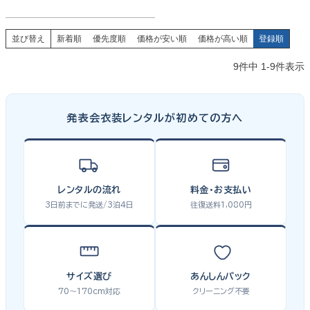
並び替え
新着順
優先度順
価格が安い順
価格が高い順
登録順
9
件中
1
-
9
件表示
発表会衣装レンタルが初めての方へ
レンタルの流れ
料金・お支払い
3日前までに発送/3泊4日
往復送料1,080円
サイズ選び
あんしんパック
70〜170cm対応
クリーニング不要