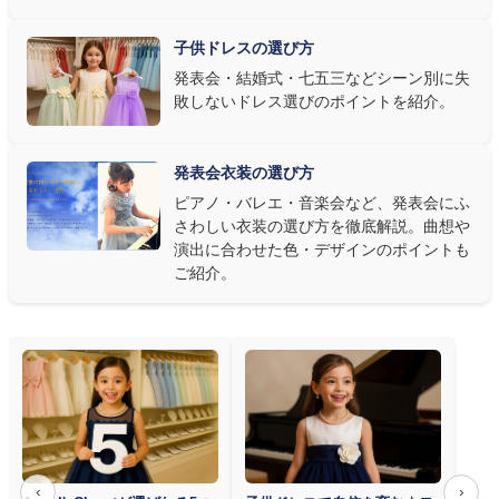
選び方もおすすめです。
子供ドレスの選び方
③ 演奏の動きを妨げない設計か確認する
発表会・結婚式・七五三などシーン別に失
敗しないドレス選びのポイントを紹介。
発表会ドレス選びで見落とされがちなのが"動きやすさ"です。ピ
アノならペダル操作を妨げない丈感、バイオリンなら弓を動かす
右腕のゆとり、管楽器なら胸元の締め付けがないこと——演奏の
発表会衣装の選び方
質は衣装で変わります。Angel's Closetのレンタル衣装は、元ピ
ピアノ・バレエ・音楽会など、発表会にふ
アノ教師の店長が
発表会・コンクールでのご使用を前提に厳選し
さわしい衣装の選び方を徹底解説。曲想や
た商品
を多数ご用意しています。
演出に合わせた色・デザインのポイントも
ご紹介。
‹
›