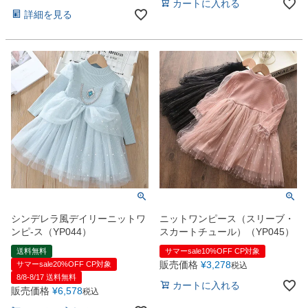
カートに入れる
お問い合わせ
09
詳細を見る
電話・メール・LINE
Photography
写真スタジオ APS
Angel's Photo Studio
七五三・発表会・記念撮影
対応
Web または お電話
予約
ヘアメイク・着付け
特典
シンデレラ風デイリーニットワ
ニットワンピース（スリーブ・
ンピ-ス（YP044）
スカートチュール）（YP045）
スタジオを予約 →
送料無料
サマーsale10%OFF CP対象
販売価格
¥
3,278
サマーsale20%OFF CP対象
税込
8/8-8/17 送料無料
カートに入れる
販売価格
¥
6,578
税込