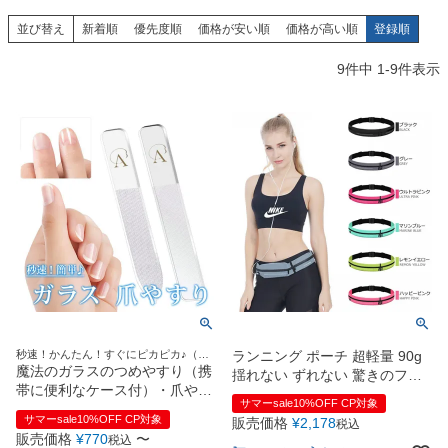
創業2003年からの想い
Season Best
七五三着物
シューズ
並び替え
新着順
優先度順
価格が安い順
価格が高い順
登録順
Recital & Concours
Wedding
Rental
レンタル
発表会・コンクール
結婚式
9
件中
1
-
9
件表示
Atelier
小物・アクセ
パニエ
舞台で輝くステージ衣装
フラワーガール・リングボーイ・ゲ
実店舗 つくば店
スト
レンタルのご案内
04
予約・配送・返却・料金
Tsukuba Boutique
アウター
レディース
レンタルの流れ
05
茨城県土浦市大町14-16-1F
〒
4ステップで簡単
10:00–18:00（完全予約制）
営業
Sale
販売
あんしんパック
月曜日
06
定休
汚れ・キズ・破損の補償
店舗を予約する →
コスチューム
アウター
Graduation & Entrance
Shichi-Go-San
Buy & Support
ご購入・サポート
卒業式・入学式
七五三
きちんと感のあるフォーマル
3歳・5歳・7歳の晴れの日
インナー・パニエ
アクセサリー
販売・共通のご案内
07
秒速！かんたん！すぐにピカピカ♪（新
ランニング ポーチ 超軽量 90g
品質・返品・お手入れ
生活・バレンタイン・母の日・プレゼン
魔法のガラスのつめやすり（携
揺れない ずれない 驚きのフィ
ト）
帯に便利なケース付）・爪やす
ット感 ジョギング 防災用品 ウ
ジュエリー
音楽雑貨
送料・お支払い
サマーsale10%OFF CP対象
08
り
ォーキング ポーチ 伸縮ベルト
サマーsale10%OFF CP対象
販売価格
¥
2,178
送料・決済方法
税込
アジャスター付き 60～110cm
販売価格
¥
770
〜
税込