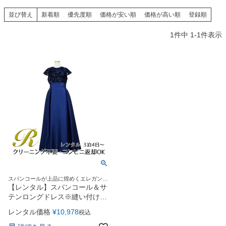
創業2003年からの想い
Season Best
七五三着物
シューズ
並び替え
新着順
優先度順
価格が安い順
価格が高い順
登録順
Recital & Concours
Wedding
Rental
レンタル
発表会・コンクール
結婚式
1
件中
1
-
1
件表示
Atelier
小物・アクセ
パニエ
舞台で輝くステージ衣装
フラワーガール・リングボーイ・ゲ
実店舗 つくば店
スト
レンタルのご案内
04
予約・配送・返却・料金
Tsukuba Boutique
アウター
レディース
レンタルの流れ
05
茨城県土浦市大町14-16-1F
〒
4ステップで簡単
10:00–18:00（完全予約制）
営業
Sale
販売
あんしんパック
月曜日
06
定休
汚れ・キズ・破損の補償
店舗を予約する →
コスチューム
アウター
Graduation & Entrance
Shichi-Go-San
Buy & Support
ご購入・サポート
卒業式・入学式
七五三
きちんと感のあるフォーマル
3歳・5歳・7歳の晴れの日
インナー・パニエ
アクセサリー
販売・共通のご案内
07
スパンコールが上品に煌めくエレガント
品質・返品・お手入れ
Ａラインロングドレス
【レンタル】スパンコール＆サ
テンロングドレス※縫い付けリ
ジュエリー
音楽雑貨
送料・お支払い
08
ボン型(YP136A)ネイビー
レンタル価格
¥
10,978
税込
送料・決済方法