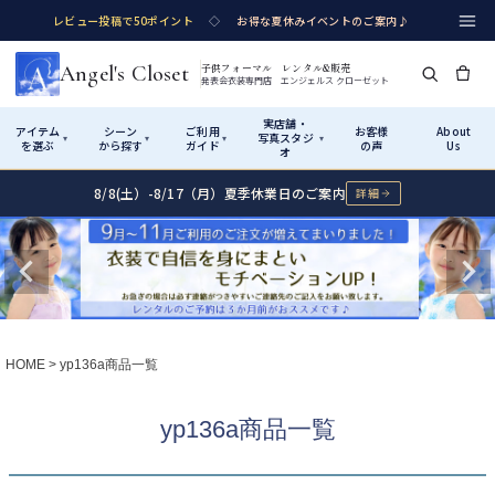
レビュー投稿で50ポイント
◇
お得な夏休みイベントのご案内♪
Angel's Closet
子供フォーマル レンタル&販売
発表会衣装専門店 エンジェルス クローゼット
実店舗・
アイテム
シーン
ご利用
お客様
About
写真スタジ
▾
▾
▾
▾
を選ぶ
から探す
ガイド
の声
Us
オ
8/8(土）-8/17（月）夏季休業日のご案内
詳細
Shop by Category
Shop by Occasion
How It Works
Visit Us
実店舗・写真スタジオ
アイテムから探す
シーンから探す
ご利用ガイド
Start
はじめに
カテゴリ詳細
→
サイズで選ぶ
→
性別・サイズで絞り込む
→
ショップガイド（総合案内）
01
HOME
yp136a商品一覧
レンタル・販売の入口
Rental
レンタル
サイズの選び方
02
yp136a商品一覧
測り方と目安
女の子ドレス
男の子スーツ
Angel's Closetについて
03