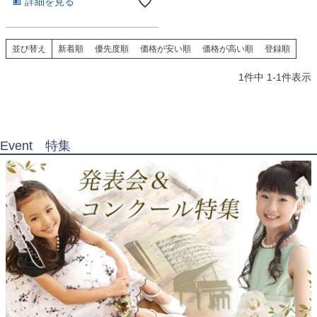
詳細を見る
お問い合わせ
09
電話・メール・LINE
並び替え
新着順
優先度順
価格が安い順
価格が高い順
登録順
1
件中
1
-
1
件表示
Photography
写真スタジオ APS
Event 特集
Angel's Photo Studio
七五三・発表会・記念撮影
対応
Web または お電話
予約
ヘアメイク・着付け
特典
スタジオを予約 →