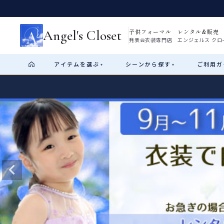
Angel's Closet
子供フォーマル レンタル&販売
発表会衣装専門店 エンジェルス クロ
アイテム
を選ぶ
シーン
から探す
ご利用
ガ
▾
▾
Shop by Category
Shop by Occasion
How It Works
Visit Us
Start
はじめに
ショップガイド（総合案内）
01
レンタル・販売の入口
Rental
レンタル
サイズの選び方
02
測り方と目安
女の子ドレス
男の子スーツ
Angel's Closetについて
03
創業2003年からの想い