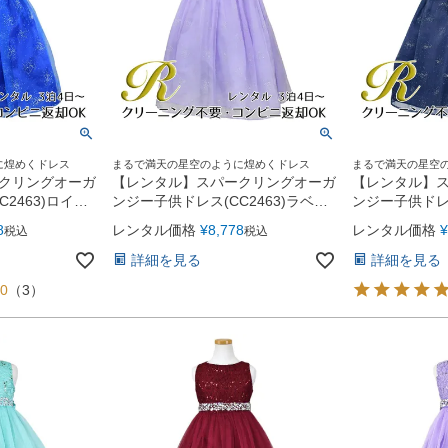
に煌めくドレス
まるで満天の星空のように煌めくドレス
まるで満天の星空
クリングオーガ
【レンタル】スパークリングオーガ
【レンタル】
2463)ロイヤ
ンジー子供ドレス(CC2463)ラベン
ンジー子供ドレス
ダー
ー
8
レンタル価格
¥
8,778
レンタル価格
¥
税込
税込
詳細を見る
詳細を見る
00
（
3
）