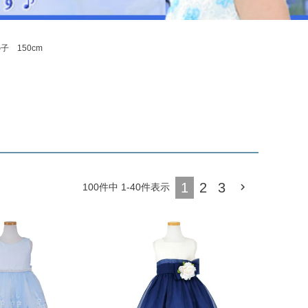
ジュエリー
音楽雑貨
 150cm
Shichi-Go-San
七五三
3歳・5歳・7歳の晴れの日
1
2
3
100
件中
1
-
40
件表示