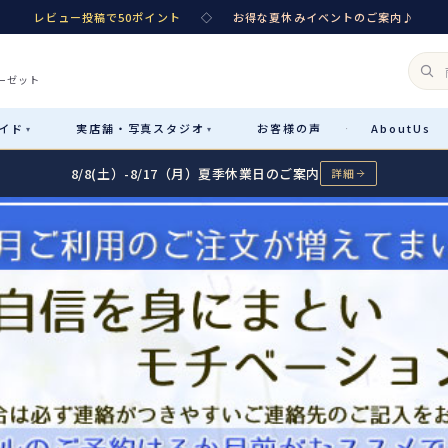
レビュー投稿で50ポイント
◇
お得な夏休みイベントのご案内♪
ーゼット
イド
実店舗・
写真スタジオ
お客様
の声
About
Us
·
▾
▾
8/8(土）-8/17（月）夏季休業日のご案内
詳細
Rental
レンタル
カテゴリ詳細
→
サイズで選ぶ
→
性別・サイズで絞り込む
→
レンタルのご案内
04
予約・配送・返却・料金
Sale
販売
レンタルの流れ
05
4ステップで簡単
七五三着物
コスチューム
あんしんパック
06
汚れ・キズ・破損の補償