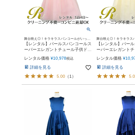
舞台映え◎！キラキラスパンコールがいっぱ
舞台映え◎！キラキラス
いのドレス
いのドレス
【レンタル】パールスパンコールス
【レンタル】パール
ーパーエレガントチュール子供ドレ
ーパーエレガントチ
ス(cdc5008)ブラッシュピンク
ス(cdc5008)シャ
レンタル価格
¥
10,978
レンタル価格
¥
10,9
税込
詳細を見る
詳細を見る
5.00
（
1
）
5.