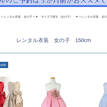
パニエ
アクセサリー
ツ
レンタル衣装 女の子
▼ サイズで探す（女の子） ▼
レンタル衣装 女の子
Graduation & Entrance
卒業式・入学式
ル・リングボーイ・ゲスト
きちんと感のあるフォーマル
レンタル衣装 女の子 150cm
Photography
写真スタジオ APS
Angel's Photo Studio
登録順
七五三・発表会・記念撮影
対応
Web または お電話
予約
ヘアメイク・着付け
特典
スタジオを予約 →