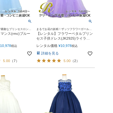
が素敵なプリンセスロング
まるでお花の妖精！ザッツフラワーガールド
レス
ンス(rmc)ブルー
【レンタル】フラワーペタルプリン
セス子供ドレス(JK2925)ライラッ
ク
10,978
レンタル価格
¥
10,978
税込
税込
詳細を見る
5.00
（
7
）
5.00
（
2
）