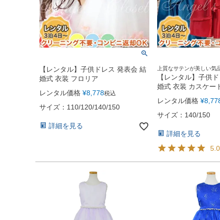
【レンタル】子供ドレス 発表会 結
上質なサテンが美しい気
備えたドレス
【レンタル】子供ド
婚式 衣装 フロリア
婚式 衣装 カスケ
レンタル価格
¥
8,778
税込
オーバースカート＆
レンタル価格
¥
8,77
ドレス（SK772）
サイズ：110/120/140/150
サイズ：140/150
詳細を見る
詳細を見る
5.