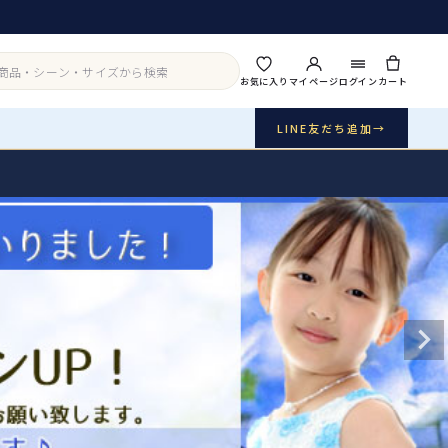
お気に入り
マイページ
ログイン
カート
LINE友だち追加
→
実店舗・写真スタジオ
アイテムから探す
シーンから探す
ご利用ガイド
Buy & Support
ご購入・サポート
販売・共通のご案内
07
品質・返品・お手入れ
送料・お支払い
08
送料・決済方法
アウター
インナー・パニエ
お問い合わせ
09
電話・メール・LINE