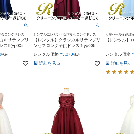
奏会ロングドレス
シンプルエレガントな演奏会ロングドレス
大粒パール＆刺繍
ドレス
カルサテンプリ
【レンタル】クラシカルサテンプリ
【レンタル】ロマ
B(yp005b)
ンセスロング子供ドレスB(yp005b)
バーガンディー
8
レンタル価格
¥
9,878
レンタル価格
¥
税込
税込
詳細を見る
詳細を見る