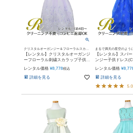
クリスタルオーガンジー＆フローラルスカラ
まるで満天の星空のよう
ップが素敵♪
【レンタル】クリスタルオーガンジ
【レンタル】スパー
ーフローラル刺繍スカラップ子供ド
ンジー子供ドレス(CC
レス(KD364)ライラック
ルブルー
レンタル価格
¥
8,778
レンタル価格
¥
8,77
税込
詳細を見る
詳細を見る
5.