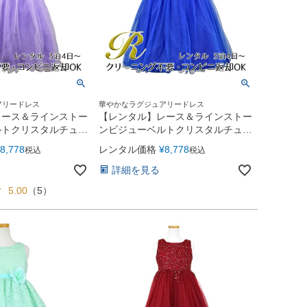
アリードレス
華やかなラグジュアリードレス
レース＆ラインストー
【レンタル】レース＆ラインストー
ルトクリスタルチュー
ンビジューベルトクリスタルチュー
BK340)ライラック
ル子供ドレス(MBK340)ロイヤルブ
8,778
レンタル価格
¥
8,778
税込
税込
ルー
詳細を見る
5.00
（
5
）