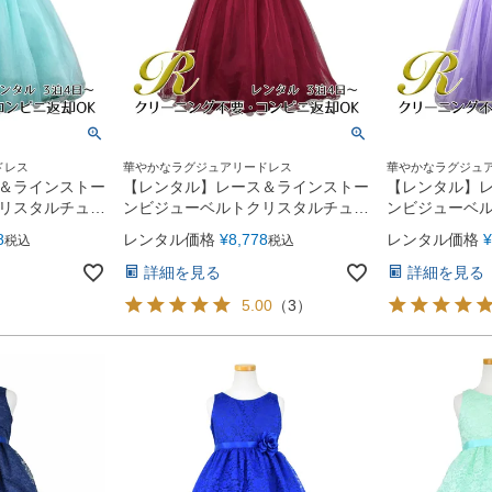
ドレス
華やかなラグジュアリードレス
華やかなラグジュ
＆ラインストー
【レンタル】レース＆ラインストー
【レンタル】
リスタルチュー
ンビジューベルトクリスタルチュー
ンビジューベ
40)ミント
ル子供ドレス(MBK340)バーガンデ
ル子供ドレス(M
8
レンタル価格
¥
8,778
レンタル価格
¥
税込
税込
ィー
詳細を見る
詳細を見る
5.00
（
3
）