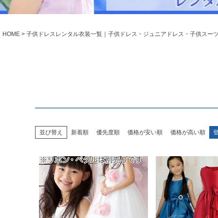
シューズ
小物・アクセ
Season Best
アウター
レディース
HOME
子供ドレスレンタル衣装一覧｜子供ドレス・ジュニアドレス・子供スー
Recital & Concours
Wedding
発表会・コンクール
結婚式
舞台で輝くステージ衣装
フラワーガー
Atelier
実店舗 つくば店
Tsukuba Boutique
並び替え
新着順
優先度順
価格が安い順
価格が高い順
茨城県土浦市大町14-16-1F
〒
10:00–18:00（完全予約制）
営業
月曜日
定休
店舗を予約する →