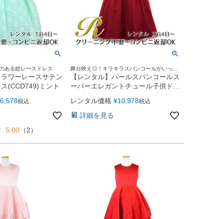
沢のある総レースドレス
舞台映え◎！キラキラスパンコールがいっぱ
いのドレス
フラワーレースサテン
【レンタル】パールスパンコールス
(CCD749)ミント
ーパーエレガントチュール子供ドレ
ス(cdc5008)バーガンディー
6,578
レンタル価格
¥
10,978
税込
税込
詳細を見る
5.00
（
2
）