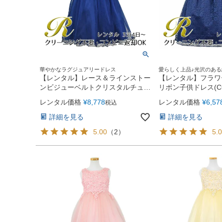
華やかなラグジュアリードレス
愛らしく上品♪光沢のあ
【レンタル】レース＆ラインストー
【レンタル】フラワ
ンビジューベルトクリスタルチュー
リボン子供ドレス(CC
ル子供ドレス(MBK340)ネイビー
ー
レンタル価格
¥
8,778
レンタル価格
¥
6,57
税込
詳細を見る
詳細を見る
5.00
（
2
）
5.