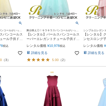
パンコールがいっぱ
舞台映え◎！キラキラスパンコールがいっぱ
シンプルエレガン
いのドレス
スパンコールス
【レンタル】パールスパンコールス
【レンタル】
ュール子供ドレ
ーパーエレガントチュール子供ドレ
ンセスロング子供
ンパン
ス(cdc5008)ミント
ライトピンク
78
レンタル価格
¥
10,978
レンタル価格
¥
税込
税込
詳細を見る
詳細を見る
00
（
3
）
5.00
（
2
）