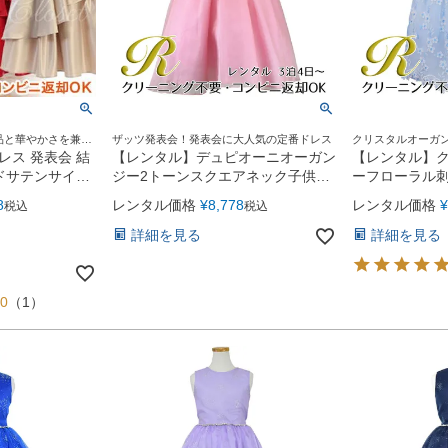
品と華やかさを兼ね
ザッツ発表会！発表会に大人気の定番ドレス
クリスタルオーガ
ップが素敵♪
レス 発表会 結
【レンタル】デュピオーニオーガン
【レンタル】
ードサテンサイド
ジー2トーンスクエアネック子供ド
ーフローラル
リボンブローチ
レス（CDC1225）ローズ
レス(KD364)
8
レンタル価格
¥
8,778
レンタル価格
¥
税込
税込
詳細を見る
詳細を見る
00
（
1
）