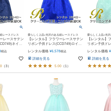
る総レースドレス
愛らしく上品♪光沢のある総レースドレス
愛らしく上品♪光
ーレースサテン
【レンタル】フラワーレースサテン
【レンタル】
D749)ネイビ
リボン子供ドレス(CCD749)ロイヤ
リボン子供ドレス
ルブルー
8
レンタル価格
¥
6,578
レンタル価格
¥
税込
税込
詳細を見る
詳細を見る
00
（
3
）
5.00
（
1
）