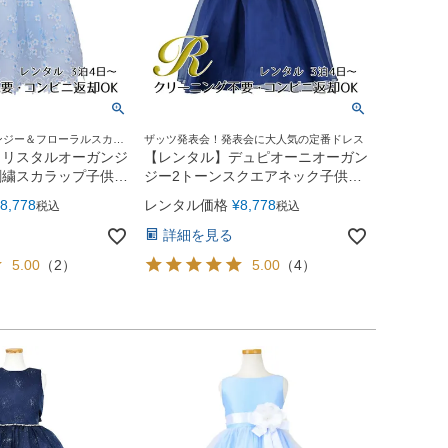
ンジー＆フローラルスカラ
ザッツ発表会！発表会に大人気の定番ドレス
クリスタルオーガンジ
【レンタル】デュピオーニオーガン
刺繍スカラップ子供ド
ジー2トーンスクエアネック子供ド
ブルー
レス（CDC1225）ネイビー
8,778
レンタル価格
¥
8,778
税込
税込
詳細を見る
5.00
（
2
）
5.00
（
4
）