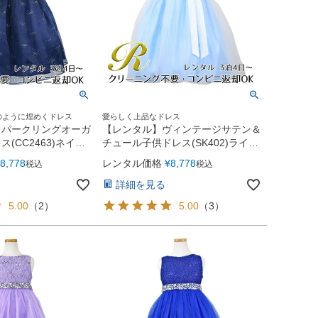
のように煌めくドレス
愛らしく上品なドレス
スパークリングオーガ
【レンタル】ヴィンテージサテン＆
(CC2463)ネイビ
チュール子供ドレス(SK402)ライト
ブルー
8,778
レンタル価格
¥
8,778
税込
税込
詳細を見る
5.00
（
2
）
5.00
（
3
）