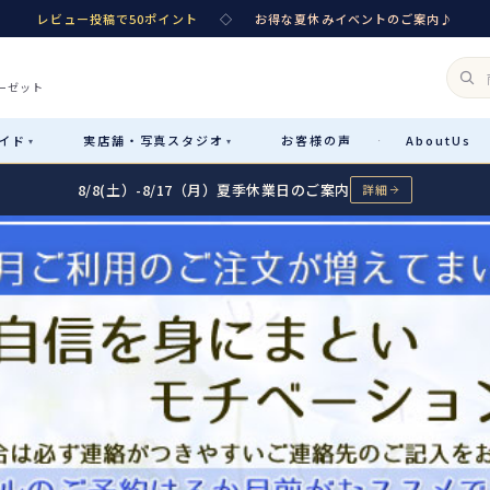
レビュー投稿で50ポイント
◇
お得な夏休みイベントのご案内♪
ーゼット
イド
実店舗・
写真スタジオ
お客様
の声
About
Us
·
▾
▾
8/8(土）-8/17（月）夏季休業日のご案内
詳細
Rental
レンタル
カテゴリ詳細
→
サイズで選ぶ
→
性別・サイズで絞り込む
→
レンタルのご案内
04
予約・配送・返却・料金
Sale
販売
レンタルの流れ
05
4ステップで簡単
七五三着物
コスチューム
あんしんパック
06
汚れ・キズ・破損の補償