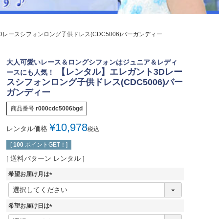
ジュエリー
音楽雑貨
レースシフォンロング子供ドレス(CDC5006)バーガンディー
Shichi-Go-San
七五三
大人可愛いレース＆ロングシフォンはジュニア＆レディ
3歳・5歳・7歳の晴れの日
【レンタル】エレガント3Dレー
ースにも人気！
スシフォンロング子供ドレス(CDC5006)バー
ガンディー
商品番号
r000cdc5006bgd
¥
10,978
レンタル価格
税込
[
100
ポイントGET！]
送料パターン
レンタル
希望お届け月は
(
必
須
希望お届け日は
)
(