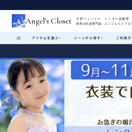
Angel's Closet
子供フォーマル レンタル&販売
発表会衣装専門店 エンジェルス クロ
アイテム
を選ぶ
シーン
から探す
ご利用
ガ
▾
▾
Shop by Category
Shop by Occasion
How It Works
Visit Us
Start
はじめに
ショップガイド（総合案内）
01
レンタル・販売の入口
Rental
レンタル
サイズの選び方
02
測り方と目安
女の子ドレス
男の子スーツ
Angel's Closetについて
03
創業2003年からの想い