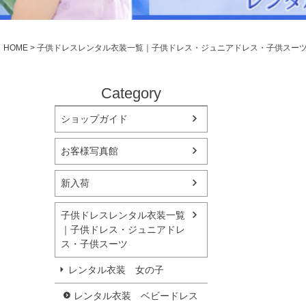
シューズ
小物・アクセ
Season Best
アウター
レディース
HOME
子供ドレスレンタル衣装一覧｜子供ドレス・ジュニアドレス・子供スー
Recital & Concours
Wedding
発表会・コンクール
結婚式
舞台で輝くステージ衣装
フラワーガー
Category
ショップガイド
Atelier
実店舗 つくば店
お客様写真館
Tsukuba Boutique
新入荷
茨城県土浦市大町14-16-1F
〒
10:00–18:00（完全予約制）
営業
子供ドレスレンタル衣装一覧
月曜日
定休
｜子供ドレス・ジュニアドレ
ス・子供スーツ
店舗を予約する →
レンタル衣装 女の子
レンタル衣装 ベビードレス