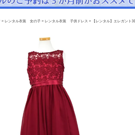
パニエ
アクセサリー
ツ
レンタル衣装 女の子
レンタル衣装 子供ドレス
【レンタル】エレガント3D
Graduation & Entrance
卒業式・入学式
ル・リングボーイ・ゲスト
きちんと感のあるフォーマル
Photography
写真スタジオ APS
Angel's Photo Studio
七五三・発表会・記念撮影
対応
Web または お電話
予約
ヘアメイク・着付け
特典
スタジオを予約 →