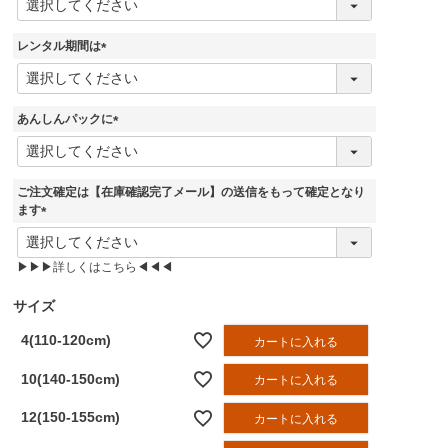
必
須
レンタル期間は
)
(
必
須
あんしんパックに
)
(
必
須
ご注文確定は【在庫確認完了メール】の送信をもって確定となり
)
ます
(
必
▶▶▶詳しくはこちら◀◀◀
須
)
サイズ
4(110-120cm)
カートに入れる
10(140-150cm)
カートに入れる
12(150-155cm)
カートに入れる