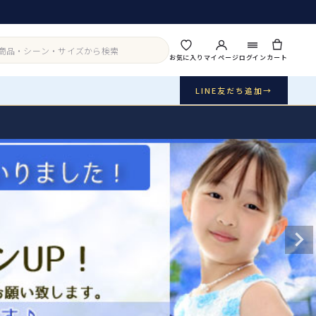
お気に入り
マイページ
ログイン
カート
LINE友だち追加
→
実店舗・写真スタジオ
アイテムから探す
シーンから探す
ご利用ガイド
Buy & Support
ご購入・サポート
販売・共通のご案内
07
品質・返品・お手入れ
送料・お支払い
08
送料・決済方法
アウター
インナー・パニエ
お問い合わせ
09
電話・メール・LINE