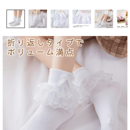
お問い合わせ
09
電話・メール・LINE
Photography
写真スタジオ APS
Angel's Photo Studio
七五三・発表会・記念撮影
対応
Web または お電話
予約
ヘアメイク・着付け
特典
スタジオを予約 →