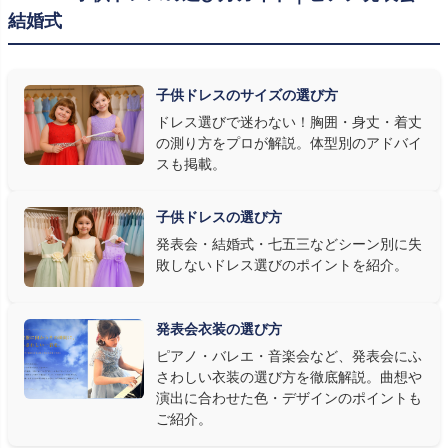
結婚式
発表会の舞台は照明が強く、客席からは意外と色味が飛んで見え
ます。ネイビー・ブラック・深みのあるジュエルカラーはホールの照
明で上品に映え、オフホワイト・パステルは華やかさが際立ちま
子供ドレスのサイズの選び方
す。またピアノ演奏なら落ち着いたシックなトーン、バイオリンやソ
ドレス選びで迷わない！胸囲・身丈・着丈
ロ演奏なら華やかで視線を集めるデザイン、合唱やアンサンブル
の測り方をプロが解説。体型別のアドバイ
なら衣装同士が調和するクラシカルな色合い、と演目に合わせた
スも掲載。
選び方もおすすめです。
子供ドレスの選び方
③ 演奏の動きを妨げない設計か確認する
発表会・結婚式・七五三などシーン別に失
敗しないドレス選びのポイントを紹介。
発表会ドレス選びで見落とされがちなのが"動きやすさ"です。ピ
アノならペダル操作を妨げない丈感、バイオリンなら弓を動かす
右腕のゆとり、管楽器なら胸元の締め付けがないこと——演奏の
発表会衣装の選び方
質は衣装で変わります。Angel's Closetのレンタル衣装は、元ピ
ピアノ・バレエ・音楽会など、発表会にふ
アノ教師の店長が
発表会・コンクールでのご使用を前提に厳選し
さわしい衣装の選び方を徹底解説。曲想や
た商品
を多数ご用意しています。
演出に合わせた色・デザインのポイントも
ご紹介。