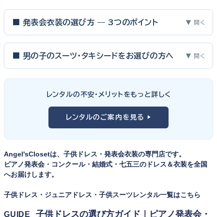
■ 発表会衣装の選び方 — 3つのポイント
▼ 開く
ピアノ発表会・バイオリン発表会・コンクールの舞台は、お子様にと
って特別な一日。元ピアノ教師としての経験から、衣装選びで大切
■ 男の子のスーツ・タキシードをお選びの方へ
▼ 開く
な3つのポイントをご紹介します。
男の子の発表会衣装は、フォーマル度・ジャケットの可動域・ズボ
ンの丈感が選びのポイント。タキシードは格式ある独奏・コンクール
① サイズは"ジャストフィット"を選ぶ
レンタルの不安・メリットをもっと詳しく
向け、スリーピーススーツやベストスタイルは合唱・アンサンブル向
舞台上で最も美しく見えるのは、お子様の体にきちんと合ったサ
けと、シーンで使い分けるのがおすすめです。詳しくは
発表会スー
レンタルのご案内を見る ▶
イズのドレス・スーツです。「大きめを買って長く着せたい」という
ツ・タキシード一覧
をご覧ください。
考えで購入を選ばれる方もいらっしゃいますが、発表会のように
一度きりの特別な日は、その瞬間のサイズにぴったり合う衣装が
Angel'sClosetは、子供ドレス・発表会衣装の専門店です。
何よりお子様を輝かせます。レンタルなら、その時のジャストサイ
ピアノ発表会・コンクール・結婚式・七五三のドレス＆衣装を全国
ズを遠慮なく選べるのが最大のメリット。胸囲・身丈の正しい測り
へお届けします。
方は
子供ドレスのサイズの選び方
で詳しくご案内しています。
子供ドレス・ジュニアドレス・子供スーツレンタル一覧はこちら
② 舞台で映える色・楽器に合うデザインを選ぶ
子供ドレスの選び方ガイド｜ピアノ発表会・
GUIDE