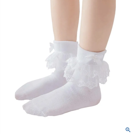
創業2003年からの想い
Season Best
七五三着物
シューズ
Recital & Concours
Wedding
Rental
レンタル
発表会・コンクール
結婚式
Atelier
小物・アクセ
パニエ
舞台で輝くステージ衣装
フラワーガール・リングボーイ・ゲ
実店舗 つくば店
スト
レンタルのご案内
04
予約・配送・返却・料金
Tsukuba Boutique
アウター
レディース
レンタルの流れ
05
茨城県土浦市大町14-16-1F
〒
4ステップで簡単
10:00–18:00（完全予約制）
営業
Sale
販売
あんしんパック
月曜日
06
定休
汚れ・キズ・破損の補償
店舗を予約する →
コスチューム
アウター
Graduation & Entrance
Shichi-Go-San
Buy & Support
ご購入・サポート
卒業式・入学式
七五三
きちんと感のあるフォーマル
3歳・5歳・7歳の晴れの日
インナー・パニエ
アクセサリー
販売・共通のご案内
07
品質・返品・お手入れ
ジュエリー
音楽雑貨
送料・お支払い
08
送料・決済方法