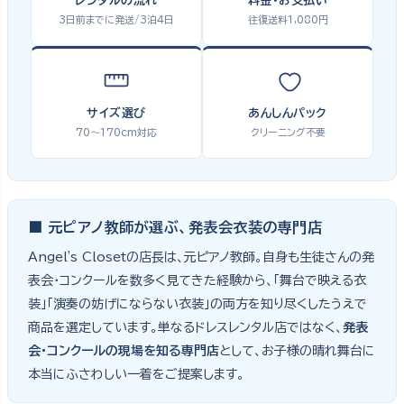
レンタルの流れ
料金・お支払い
3日前までに発送/3泊4日
往復送料1,080円
サイズ選び
あんしんパック
70〜170cm対応
クリーニング不要
■ 元ピアノ教師が選ぶ、発表会衣装の専門店
Angel's Closetの店長は、元ピアノ教師。自身も生徒さんの発
表会・コンクールを数多く見てきた経験から、「舞台で映える衣
装」「演奏の妨げにならない衣装」の両方を知り尽くしたうえで
商品を選定しています。単なるドレスレンタル店ではなく、
発表
会・コンクールの現場を知る専門店
として、お子様の晴れ舞台に
本当にふさわしい一着をご提案します。