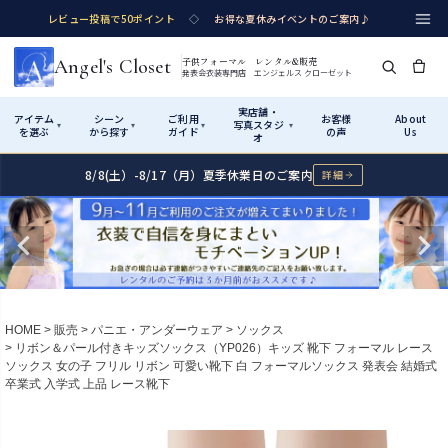
レビュー投稿で50ポイント
◇
お得な夏休みイベントのご案内♪
Angel's Closet
子供フォーマル レンタル&販売
発表会衣装専門店 エンジェルス クローゼット
実店舗・
アイテム
シーン
ご利用
お客様
About
写真スタジ
▾
▾
▾
▾
を選ぶ
から探す
ガイド
の声
Us
オ
8/8(土）-8/17（月）夏季休業日のご案内
詳細
Shop by Category
Shop by Occasion
How It Works
Visit Us
実店舗・写真スタジオ
アイテムから探す
シーンから探す
ご利用ガイド
Start
はじめに
カテゴリ詳細
→
サイズで選ぶ
→
性別・サイズで絞り込む
→
ショップガイド（総合案内）
01
HOME
販売
パニエ・アンダーウェア
ソックス
レンタル・販売の入口
Rental
レンタル
リボン＆パール付きキッズソックス（YP026）キッズ 靴下 フォーマル レース
ソックス 女の子 フリル リボン 可愛い靴下 白 フォーマルソックス 発表会 結婚式
サイズの選び方
02
卒業式 入学式 上品 レース靴下
測り方と目安
女の子ドレス
男の子スーツ
Angel's Closetについて
03