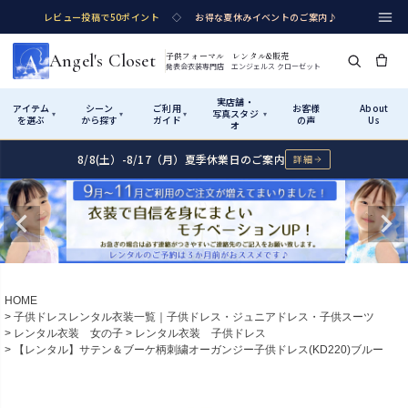
レビュー投稿で50ポイント
◇
お得な夏休みイベントのご案内♪
Angel's Closet
子供フォーマル レンタル&販売
発表会衣装専門店 エンジェルス クローゼット
実店舗・
アイテム
シーン
ご利用
お客様
About
写真スタジ
▾
▾
▾
▾
を選ぶ
から探す
ガイド
の声
Us
オ
8/8(土）-8/17（月）夏季休業日のご案内
詳細
Shop by Category
Shop by Occasion
How It Works
Visit Us
実店舗・写真スタジオ
アイテムから探す
シーンから探す
ご利用ガイド
Start
はじめに
カテゴリ詳細
→
サイズで選ぶ
→
性別・サイズで絞り込む
→
ショップガイド（総合案内）
01
HOME
レンタル・販売の入口
Rental
レンタル
子供ドレスレンタル衣装一覧｜子供ドレス・ジュニアドレス・子供スーツ
レンタル衣装 女の子
レンタル衣装 子供ドレス
サイズの選び方
02
【レンタル】サテン＆ブーケ柄刺繍オーガンジー子供ドレス(KD220)ブルー
測り方と目安
女の子ドレス
男の子スーツ
Angel's Closetについて
03