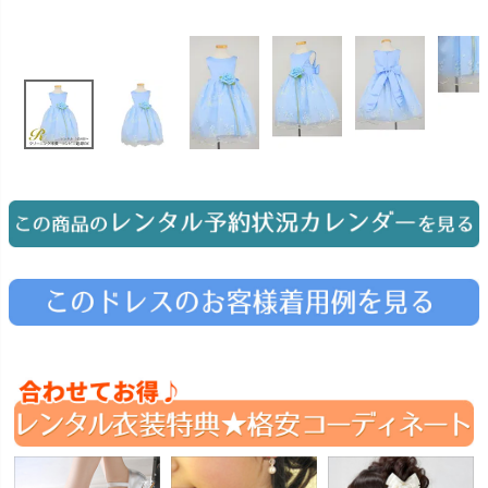
お問い合わせ
09
電話・メール・LINE
Photography
写真スタジオ APS
Angel's Photo Studio
七五三・発表会・記念撮影
対応
Web または お電話
予約
ヘアメイク・着付け
特典
スタジオを予約 →