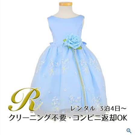
創業2003年からの想い
Season Best
七五三着物
シューズ
Recital & Concours
Wedding
Rental
レンタル
発表会・コンクール
結婚式
Atelier
小物・アクセ
パニエ
舞台で輝くステージ衣装
フラワーガール・リングボーイ・ゲ
実店舗 つくば店
スト
レンタルのご案内
04
予約・配送・返却・料金
Tsukuba Boutique
アウター
レディース
レンタルの流れ
05
茨城県土浦市大町14-16-1F
〒
4ステップで簡単
10:00–18:00（完全予約制）
営業
Sale
販売
あんしんパック
月曜日
06
定休
汚れ・キズ・破損の補償
店舗を予約する →
コスチューム
アウター
Graduation & Entrance
Shichi-Go-San
Buy & Support
ご購入・サポート
卒業式・入学式
七五三
きちんと感のあるフォーマル
3歳・5歳・7歳の晴れの日
インナー・パニエ
アクセサリー
販売・共通のご案内
07
品質・返品・お手入れ
ジュエリー
音楽雑貨
送料・お支払い
08
送料・決済方法