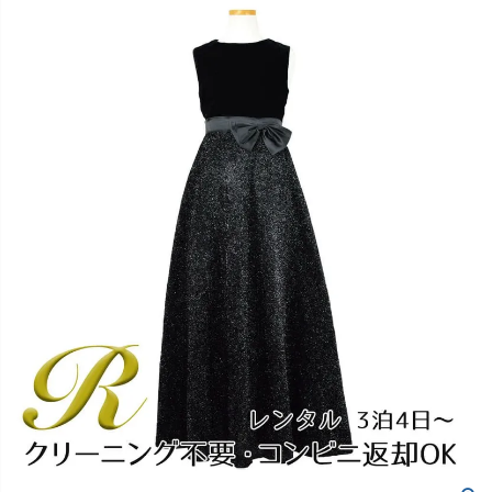
創業2003年からの想い
Season Best
七五三着物
シューズ
Recital & Concours
Wedding
Rental
レンタル
発表会・コンクール
結婚式
Atelier
小物・アクセ
パニエ
舞台で輝くステージ衣装
フラワーガール・リングボーイ・ゲ
実店舗 つくば店
スト
レンタルのご案内
04
予約・配送・返却・料金
Tsukuba Boutique
アウター
レディース
レンタルの流れ
05
茨城県土浦市大町14-16-1F
〒
4ステップで簡単
10:00–18:00（完全予約制）
営業
Sale
販売
あんしんパック
月曜日
06
定休
汚れ・キズ・破損の補償
店舗を予約する →
コスチューム
アウター
Graduation & Entrance
Shichi-Go-San
Buy & Support
ご購入・サポート
卒業式・入学式
七五三
きちんと感のあるフォーマル
3歳・5歳・7歳の晴れの日
インナー・パニエ
アクセサリー
販売・共通のご案内
07
品質・返品・お手入れ
ジュエリー
音楽雑貨
送料・お支払い
08
送料・決済方法