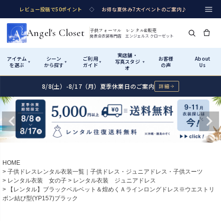
レビュー投稿で50ポイント
◇
お得な夏休み7大イベントのご案内♪
Angel's Closet
子供フォーマル レンタル&販売
発表会衣装専門店 エンジェルス クローゼット
実店舗・
アイテム
シーン
ご利用
お客様
About
写真スタジ
▾
▾
▾
▾
を選ぶ
から探す
ガイド
の声
Us
オ
8/8(土）-8/17（月）夏季休業日のご案内
詳細
Shop by Category
Shop by Occasion
How It Works
Visit Us
実店舗・写真スタジオ
アイテムから探す
シーンから探す
ご利用ガイド
Start
はじめに
カテゴリ詳細
→
サイズで選ぶ
→
性別・サイズで絞り込む
→
ショップガイド（総合案内）
01
HOME
レンタル・販売の入口
Rental
レンタル
子供ドレスレンタル衣装一覧｜子供ドレス・ジュニアドレス・子供スーツ
レンタル衣装 女の子
レンタル衣装 ジュニアドレス
サイズの選び方
02
【レンタル】ブラックベルベット＆煌めくＡラインロングドレス※ウエストリ
測り方と目安
ボン結び型(YP157)ブラック
女の子ドレス
男の子スーツ
Angel's Closetについて
03