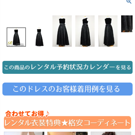
お問い合わせ
09
電話・メール・LINE
Photography
写真スタジオ APS
Angel's Photo Studio
七五三・発表会・記念撮影
対応
Web または お電話
予約
ヘアメイク・着付け
特典
スタジオを予約 →