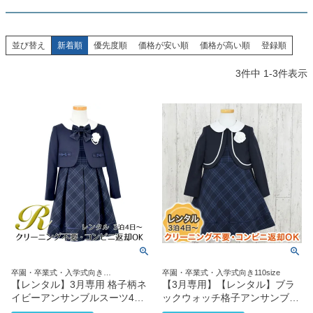
創業2003年からの想い
Season Best
七五三着物
シューズ
Recital & Concours
Wedding
Rental
レンタル
発表会・コンクール
結婚式
並び替え
新着順
優先度順
価格が安い順
価格が高い順
登録順
Atelier
小物・アクセ
パニエ
舞台で輝くステージ衣装
フラワーガール・リングボーイ・ゲ
実店舗 つくば店
スト
3
件中
1
-
3
件表示
レンタルのご案内
04
予約・配送・返却・料金
Tsukuba Boutique
アウター
レディース
レンタルの流れ
05
茨城県土浦市大町14-16-1F
〒
4ステップで簡単
10:00–18:00（完全予約制）
営業
Sale
販売
あんしんパック
月曜日
06
定休
汚れ・キズ・破損の補償
店舗を予約する →
コスチューム
アウター
Graduation & Entrance
Shichi-Go-San
Buy & Support
ご購入・サポート
卒業式・入学式
七五三
きちんと感のあるフォーマル
3歳・5歳・7歳の晴れの日
インナー・パニエ
アクセサリー
販売・共通のご案内
07
品質・返品・お手入れ
卒園・卒業式・入学式向き
卒園・卒業式・入学式向き110size
ジュエリー
音楽雑貨
送料・お支払い
08
110size120size130size
【レンタル】3月専用 格子柄ネ
【3月専用】【レンタル】ブラ
送料・決済方法
イビーアンサンブルスーツ4点
ックウォッチ格子アンサンブル
セット（CAT819301） ネイビ
（CAT918371）