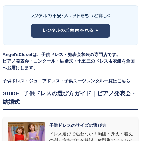
男の子の発表会衣装は、フォーマル度・ジャケットの可動域・ズボ
ンの丈感が選びのポイント。タキシードは格式ある独奏・コンクール
① サイズは"ジャストフィット"を選ぶ
レンタルの不安・メリットをもっと詳しく
向け、スリーピーススーツやベストスタイルは合唱・アンサンブル向
舞台上で最も美しく見えるのは、お子様の体にきちんと合ったサ
けと、シーンで使い分けるのがおすすめです。詳しくは
発表会スー
レンタルのご案内を見る ▶
イズのドレス・スーツです。「大きめを買って長く着せたい」という
ツ・タキシード一覧
をご覧ください。
考えで購入を選ばれる方もいらっしゃいますが、発表会のように
一度きりの特別な日は、その瞬間のサイズにぴったり合う衣装が
Angel'sClosetは、子供ドレス・発表会衣装の専門店です。
何よりお子様を輝かせます。レンタルなら、その時のジャストサイ
ピアノ発表会・コンクール・結婚式・七五三のドレス＆衣装を全国
ズを遠慮なく選べるのが最大のメリット。胸囲・身丈の正しい測り
へお届けします。
方は
子供ドレスのサイズの選び方
で詳しくご案内しています。
子供ドレス・ジュニアドレス・子供スーツレンタル一覧はこちら
② 舞台で映える色・楽器に合うデザインを選ぶ
子供ドレスの選び方ガイド｜ピアノ発表会・
GUIDE
結婚式
発表会の舞台は照明が強く、客席からは意外と色味が飛んで見え
ます。ネイビー・ブラック・深みのあるジュエルカラーはホールの照
明で上品に映え、オフホワイト・パステルは華やかさが際立ちま
子供ドレスのサイズの選び方
す。またピアノ演奏なら落ち着いたシックなトーン、バイオリンやソ
ドレス選びで迷わない！胸囲・身丈・着丈
ロ演奏なら華やかで視線を集めるデザイン、合唱やアンサンブル
の測り方をプロが解説。体型別のアドバイ