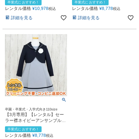
卒業式に おすすめ！
卒業式に おすすめ！
お問い合わせ
09
ー
レンタル価格
¥
10,978
レンタル価格
¥
8,778
税込
税込
電話・メール・LINE
詳細を見る
詳細を見る
Photography
写真スタジオ APS
Angel's Photo Studio
七五三・発表会・記念撮影
対応
Web または お電話
予約
ヘアメイク・着付け
特典
スタジオを予約 →
卒園・卒業式・入学式向き110size
【3月専用】【レンタル】セー
ラー襟ネイビーアンサンブル
（CAT912373）
卒業式に おすすめ！
レンタル価格
¥
8,778
税込