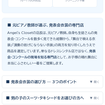
70〜170cm対応
クリーニング不要
■ 元ピアノ教師が選ぶ、発表会衣装の専門店
Angel's Closetの店長は、元ピアノ教師。自身も生徒さんの発
表会・コンクールを数多く見てきた経験から、「舞台で映える衣
装」「演奏の妨げにならない衣装」の両方を知り尽くしたうえで
商品を選定しています。単なるドレスレンタル店ではなく、
発表
会・コンクールの現場を知る専門店
として、お子様の晴れ舞台に
本当にふさわしい一着をご提案します。
■ 発表会衣装の選び方 — 3つのポイント
▼ 開く
ピアノ発表会・バイオリン発表会・コンクールの舞台は、お子様にと
って特別な一日。元ピアノ教師としての経験から、衣装選びで大切
■ 男の子のスーツ・タキシードをお選びの方へ
▼ 開く
な3つのポイントをご紹介します。