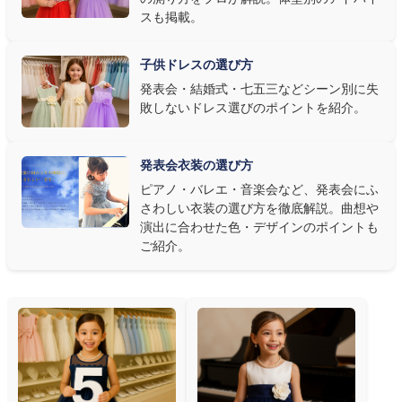
なら衣装同士が調和するクラシカルな色合い、と演目に合わせた
スも掲載。
選び方もおすすめです。
子供ドレスの選び方
③ 演奏の動きを妨げない設計か確認する
発表会・結婚式・七五三などシーン別に失
敗しないドレス選びのポイントを紹介。
発表会ドレス選びで見落とされがちなのが"動きやすさ"です。ピ
アノならペダル操作を妨げない丈感、バイオリンなら弓を動かす
右腕のゆとり、管楽器なら胸元の締め付けがないこと——演奏の
発表会衣装の選び方
質は衣装で変わります。Angel's Closetのレンタル衣装は、元ピ
ピアノ・バレエ・音楽会など、発表会にふ
アノ教師の店長が
発表会・コンクールでのご使用を前提に厳選し
さわしい衣装の選び方を徹底解説。曲想や
た商品
を多数ご用意しています。
演出に合わせた色・デザインのポイントも
ご紹介。