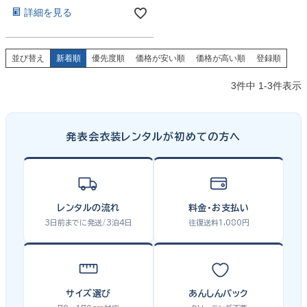
詳細を見る
並び替え
新着順
優先度順
価格が安い順
価格が高い順
登録順
3
件中
1
-
3
件表示
発表会衣装レンタルが初めての方へ
レンタルの流れ
料金・お支払い
3日前までに発送/3泊4日
往復送料1,080円
サイズ選び
あんしんパック