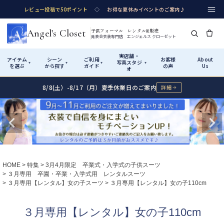
レビュー投稿で50ポイント
◇
お得な夏休みイベントのご案内♪
Angel's Closet
子供フォーマル レンタル&販売
発表会衣装専門店 エンジェルス クローゼット
実店舗・
アイテム
シーン
ご利用
お客様
About
写真スタジ
▾
▾
▾
▾
を選ぶ
から探す
ガイド
の声
Us
オ
8/8(土）-8/17（月）夏季休業日のご案内
詳細
Shop by Category
Shop by Occasion
How It Works
Visit Us
実店舗・写真スタジオ
アイテムから探す
シーンから探す
ご利用ガイド
Start
はじめに
カテゴリ詳細
→
サイズで選ぶ
→
性別・サイズで絞り込む
→
ショップガイド（総合案内）
01
HOME
特集
3月4月限定 卒業式・入学式の子供スーツ
レンタル・販売の入口
Rental
レンタル
３月専用 卒園・卒業・入学式用 レンタルスーツ
３月専用【レンタル】女の子スーツ
３月専用【レンタル】女の子110cm
サイズの選び方
02
測り方と目安
女の子ドレス
男の子スーツ
３月専用【レンタル】女の子110cm
Angel's Closetについて
03