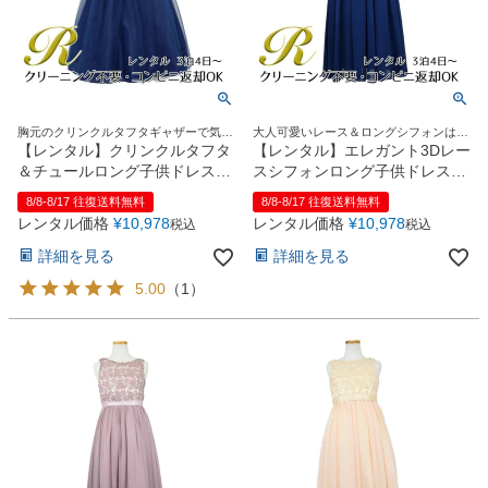
胸元のクリンクルタフタギャザーで気に
大人可愛いレース＆ロングシフォンはジ
なるお胸元を美しく演出
ュニア＆レディースにも人気！
【レンタル】クリンクルタフタ
【レンタル】エレガント3Dレー
＆チュールロング子供ドレス
スシフォンロング子供ドレス
（コルセットバック）
(CDC5006)ネイビー
8/8-8/17 往復送料無料
8/8-8/17 往復送料無料
(CDC4001)ネイビー
レンタル価格
¥
10,978
レンタル価格
¥
10,978
税込
税込
詳細を見る
詳細を見る
5.00
（
1
）