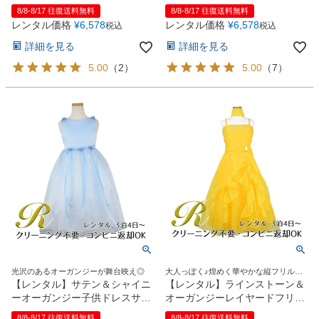
ー(KD149)オフホワイト
ー(KD149)ライラック
8/8-8/17 往復送料無料
8/8-8/17 往復送料無料
レンタル価格
¥
6,578
レンタル価格
¥
6,578
税込
税込
詳細を見る
詳細を見る
5.00
（
2
）
5.00
（
7
）
光沢のあるオーガンジーが舞台映え◎
大人っぽく♪煌めく華やかな縦フリルド
レス
【レンタル】サテン＆シャイニ
【レンタル】ラインストーン＆
ーオーガンジー子供ドレスサニ
オーガンジーレイヤードフリル
ー(KD149)ブルー
子供ドレス(HC734)イエロー
8/8-8/17 往復送料無料
8/8-8/17 往復送料無料