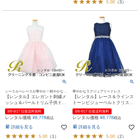
5.00
（
3
）
シースルーレースが華やか！軽やかな膝
華やかなラグジュアリードレス
丈ドレス
【レンタル】エレガント刺繍メ
【レンタル】レース＆ラインス
ッシュ＆パールトリム子供ドレ
トーンビジューベルトクリスタ
ス(SK740)ペールピンク
ルチュール子供ドレス
8/8-8/17 往復送料無料
8/8-8/17 往復送料無料
(MBK340)ネイビー
レンタル価格
¥
8,778
レンタル価格
¥
8,778
税込
税込
詳細を見る
詳細を見る
5.00
（
1
）
5.00
（
2
）