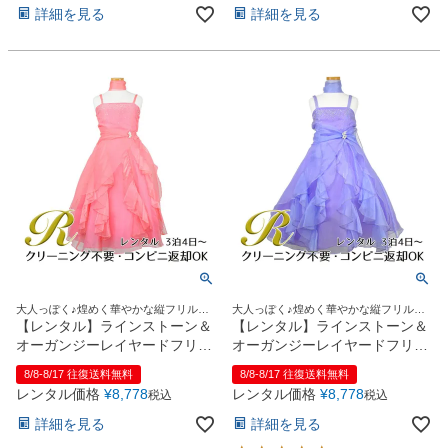
詳細を見る
詳細を見る
大人っぽく♪煌めく華やかな縦フリルド
大人っぽく♪煌めく華やかな縦フリルド
レス
レス
【レンタル】ラインストーン＆
【レンタル】ラインストーン＆
オーガンジーレイヤードフリル
オーガンジーレイヤードフリル
子供ドレス(HC734)コーラル
子供ドレス(HC734)ライラック
8/8-8/17 往復送料無料
8/8-8/17 往復送料無料
レンタル価格
¥
8,778
レンタル価格
¥
8,778
税込
税込
詳細を見る
詳細を見る