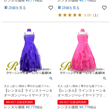
レンタル価格
¥
8,778
レンタル価格
¥
8,778
税込
税込
詳細を見る
詳細を見る
5.00
（
1
）
大人っぽく♪煌めく華やかな縦フリルド
大人っぽく♪煌めく華やかな縦フリルド
レス
レス
【レンタル】ラインストーン＆
【レンタル】ラインストーン＆
オーガンジーレイヤードフリル
オーガンジーレイヤードフリル
子供ドレス(HC734)パープル
子供ドレス(HC734)フクシア
8/8-8/17 往復送料無料
8/8-8/17 往復送料無料
レンタル価格
¥
8,778
レンタル価格
¥
8,778
税込
税込