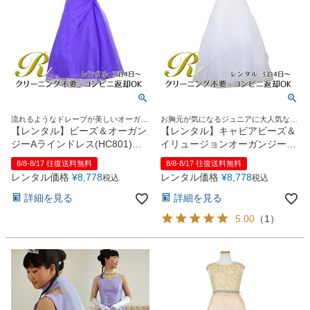
流れるようなドレープが美しいオーガン
お胸元が気になるジュニアに大人気なオ
ジーロングドレス
ーガンジーロングドレス
【レンタル】ビーズ＆オーガン
【レンタル】キャビアビーズ＆
ジーAラインドレス(HC801)パ
イリュージョンオーガンジーロ
ープル
ングドレス(HC1215)ホワイト
8/8-8/17 往復送料無料
8/8-8/17 往復送料無料
レンタル価格
¥
8,778
レンタル価格
¥
8,778
税込
税込
詳細を見る
詳細を見る
5.00
（
1
）