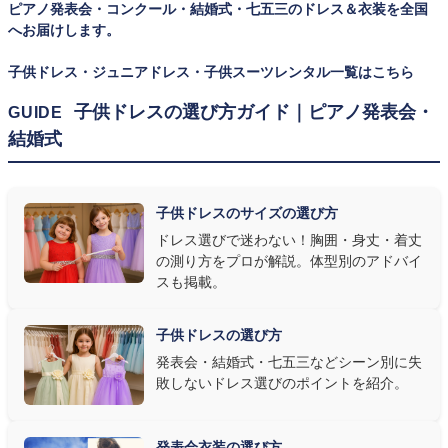
ピアノ発表会・コンクール・結婚式・七五三のドレス＆衣装を全国
ズを遠慮なく選べるのが最大のメリット。胸囲・身丈の正しい測り
へお届けします。
方は
子供ドレスのサイズの選び方
で詳しくご案内しています。
子供ドレス・ジュニアドレス・子供スーツレンタル一覧はこちら
② 舞台で映える色・楽器に合うデザインを選ぶ
子供ドレスの選び方ガイド｜ピアノ発表会・
GUIDE
結婚式
発表会の舞台は照明が強く、客席からは意外と色味が飛んで見え
ます。ネイビー・ブラック・深みのあるジュエルカラーはホールの照
明で上品に映え、オフホワイト・パステルは華やかさが際立ちま
子供ドレスのサイズの選び方
す。またピアノ演奏なら落ち着いたシックなトーン、バイオリンやソ
ドレス選びで迷わない！胸囲・身丈・着丈
ロ演奏なら華やかで視線を集めるデザイン、合唱やアンサンブル
の測り方をプロが解説。体型別のアドバイ
なら衣装同士が調和するクラシカルな色合い、と演目に合わせた
スも掲載。
選び方もおすすめです。
子供ドレスの選び方
③ 演奏の動きを妨げない設計か確認する
発表会・結婚式・七五三などシーン別に失
敗しないドレス選びのポイントを紹介。
発表会ドレス選びで見落とされがちなのが"動きやすさ"です。ピ
アノならペダル操作を妨げない丈感、バイオリンなら弓を動かす
右腕のゆとり、管楽器なら胸元の締め付けがないこと——演奏の
発表会衣装の選び方