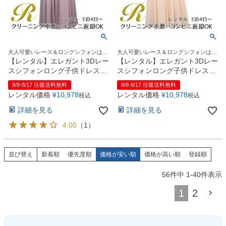
大人可愛いレース＆ロングシフォンはジ
大人可愛いレース＆ロングシフォンはジ
ュニア＆レディースにも人気！
ュニア＆レディースにも人気！
【レンタル】エレガント3Dレー
【レンタル】エレガント3Dレー
スシフォンロング子供ドレス
スシフォンロング子供ドレス
(CDC5006)ダスティピンク
(CDC5006)シャンパン
8/8-8/17 往復送料無料
8/8-8/17 往復送料無料
レンタル価格
¥
10,978
レンタル価格
¥
10,978
税込
税込
詳細を見る
詳細を見る
4.00
（
1
）
並び替え
新着順
優先度順
価格が安い順
価格が高い順
登録順
56
件中
1
-
40
件表示
1
2