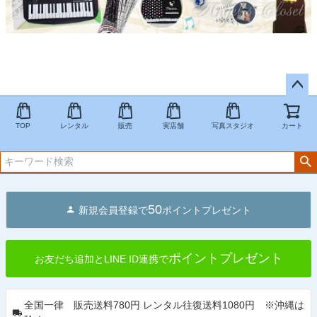
ペー
ジト
TOP
レンタル
販売
実店舗
写真スタジオ
カート
ップ
へ
50
新規会員登録で
ポイントプレゼント
ポイントプレゼント
お友だち追加とLINE ID連携で
全国一律 販売送料780円 レンタル往復送料1080円 ※沖縄は