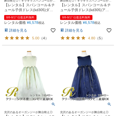
舞台映え◎！キラキラスパンコールが華
舞台映え◎！キラキラスパンコールが華
お問い合わせ
09
やかさを演出
やかさを演出
【レンタル】スパンコール＆チ
【レンタル】スパンコール＆チ
電話・メール・LINE
ュール子供ドレス(kd305)ダス
ュール子供ドレス(kd305)アク
ティローズ
ア
8/8-8/17 往復送料無料
8/8-8/17 往復送料無料
レンタル価格
¥
6,578
レンタル価格
¥
6,578
税込
税込
詳細を見る
詳細を見る
Photography
5.00
（
4
）
4.80
（
5
）
写真スタジオ APS
Angel's Photo Studio
七五三・発表会・記念撮影
対応
Web または お電話
予約
ヘアメイク・着付け
特典
スタジオを予約 →
光沢のあるオーガンジーが舞台映え◎
光沢のあるオーガンジーが舞台映え◎