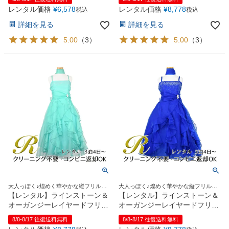
レンタル価格
¥
6,578
レンタル価格
¥
8,778
税込
税込
詳細を見る
詳細を見る
5.00
（
3
）
5.00
（
3
）
大人っぽく♪煌めく華やかな縦フリルド
大人っぽく♪煌めく華やかな縦フリルド
レス
レス
【レンタル】ラインストーン＆
【レンタル】ラインストーン＆
オーガンジーレイヤードフリル
オーガンジーレイヤードフリル
子供ドレス(HC734)ティファニ
子供ドレス(HC734)ロイヤルブ
8/8-8/17 往復送料無料
8/8-8/17 往復送料無料
ーブルー
ルー