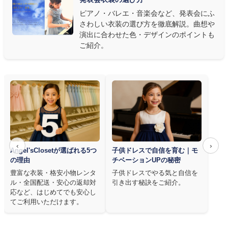
質は衣装で変わります。Angel's Closetのレンタル衣装は、元ピ
ピアノ・バレエ・音楽会など、発表会にふ
アノ教師の店長が
発表会・コンクールでのご使用を前提に厳選し
さわしい衣装の選び方を徹底解説。曲想や
た商品
を多数ご用意しています。
演出に合わせた色・デザインのポイントも
ご紹介。
‹
›
Angel'sClosetが選ばれる5つ
子供ドレスで自信を育む｜モ
の理由
チベーションUPの秘密
豊富な衣装・格安小物レンタ
子供ドレスでやる気と自信を
ル・全国配送・安心の返却対
引き出す秘訣をご紹介。
応など、はじめてでも安心し
てご利用いただけます。