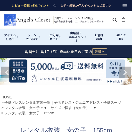
レビュー投稿で50ポイント
◇
お得な夏休み7大イベントのご案内♪
Angel's Closet
子供フォーマル レンタル&販売
発表会衣装専門店 エンジェルス クローゼット
実店舗・
アイテム
シーン
ご利用
お客様
About
写真スタジ
▾
▾
▾
▾
を選ぶ
から探す
ガイド
の声
Us
オ
8/8(土）-8/17（月）夏季休業日のご案内
詳細
Shop by Category
Shop by Occasion
How It Works
Visit Us
実店舗・写真スタジオ
アイテムから探す
シーンから探す
ご利用ガイド
Start
はじめに
カテゴリ詳細
→
サイズで選ぶ
→
性別・サイズで絞り込む
→
ショップガイド（総合案内）
01
HOME
レンタル・販売の入口
Rental
レンタル
子供ドレスレンタル衣装一覧｜子供ドレス・ジュニアドレス・子供スーツ
レンタル衣装 女の子
▼ サイズで探す（女の子） ▼
サイズの選び方
02
レンタル衣装 女の子 155cm
測り方と目安
女の子ドレス
男の子スーツ
Angel's Closetについて
03
レンタル衣装 女の子 155cm