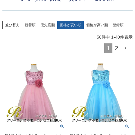
創業2003年からの想い
Season Best
七五三着物
シューズ
Recital & Concours
Wedding
Rental
レンタル
発表会・コンクール
結婚式
Atelier
並び替え
新着順
優先度順
価格が安い順
価格が高い順
登録順
小物・アクセ
パニエ
舞台で輝くステージ衣装
フラワーガール・リングボーイ・ゲ
実店舗 つくば店
スト
レンタルのご案内
04
56
件中
1
-
40
件表示
予約・配送・返却・料金
Tsukuba Boutique
アウター
レディース
1
2
レンタルの流れ
05
茨城県土浦市大町14-16-1F
〒
4ステップで簡単
10:00–18:00（完全予約制）
営業
Sale
販売
あんしんパック
月曜日
06
定休
汚れ・キズ・破損の補償
店舗を予約する →
コスチューム
アウター
Graduation & Entrance
Shichi-Go-San
Buy & Support
ご購入・サポート
卒業式・入学式
七五三
きちんと感のあるフォーマル
3歳・5歳・7歳の晴れの日
インナー・パニエ
アクセサリー
販売・共通のご案内
07
品質・返品・お手入れ
ジュエリー
音楽雑貨
送料・お支払い
08
送料・決済方法