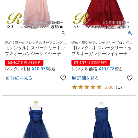
煌めく華やかフレンチスリーブロングド
煌めく華やかフレンチスリーブロングド
レス
レス
【レンタル】スパークリートッ
【レンタル】スパークリートッ
プ＆オーガンジーレイヤー子供
プ＆オーガンジーレイヤー子供
ドレス(JK3811)ブラッシュピン
ドレス(JK3811)バーガンディー
8/8-8/17 往復送料無料
8/8-8/17 往復送料無料
ク
レンタル価格
¥
10,978
レンタル価格
¥
10,978
税込
税込
詳細を見る
詳細を見る
5.00
（
1
）