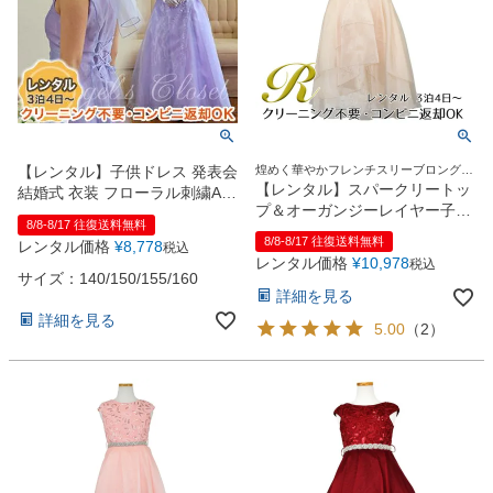
【レンタル】子供ドレス 発表会
煌めく華やかフレンチスリーブロングド
レス
【レンタル】スパークリートッ
結婚式 衣装 フローラル刺繍Aラ
プ＆オーガンジーレイヤー子供
インオーガンジーロングドレス
8/8-8/17 往復送料無料
ドレス(JK3811)タープ
（HC1732）
8/8-8/17 往復送料無料
レンタル価格
¥
8,778
税込
レンタル価格
¥
10,978
税込
サイズ：140/150/155/160
詳細を見る
詳細を見る
5.00
（
2
）