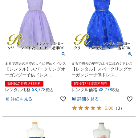
まるで満天の星空のように煌めくドレス
まるで満天の星空のように煌めくドレス
【レンタル】スパークリングオ
【レンタル】スパークリングオ
ーガンジー子供ドレス
ーガンジー子供ドレス
(CC2463)ラベンダー
(CC2463)ロイヤルブルー
8/8-8/17 往復送料無料
8/8-8/17 往復送料無料
レンタル価格
¥
8,778
レンタル価格
¥
8,778
税込
税込
詳細を見る
詳細を見る
5.00
（
3
）