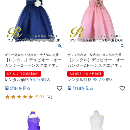
ザッツ発表会！発表会に大人気の定番ド
ザッツ発表会！発表会に大人気の定番ド
レス
レス
【レンタル】デュピオーニオー
【レンタル】デュピオーニオー
ガンジー2トーンスクエアネッ
ガンジー2トーンスクエアネッ
ク子供ドレス（CDC1225）ネ
ク子供ドレス（CDC1225）ロ
8/8-8/17 往復送料無料
8/8-8/17 往復送料無料
イビー
ーズ
レンタル価格
¥
8,778
レンタル価格
¥
8,778
税込
税込
詳細を見る
詳細を見る
5.00
（
4
）