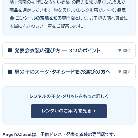
装」「演奏の妨げにならない衣装」の両方を知り尽くしたうえで
商品を選定しています。単なるドレスレンタル店ではなく、
発表
会・コンクールの現場を知る専門店
として、お子様の晴れ舞台に
本当にふさわしい一着をご提案します。
■ 発表会衣装の選び方 — 3つのポイント
▼ 開く
ピアノ発表会・バイオリン発表会・コンクールの舞台は、お子様にと
って特別な一日。元ピアノ教師としての経験から、衣装選びで大切
■ 男の子のスーツ・タキシードをお選びの方へ
▼ 開く
な3つのポイントをご紹介します。
男の子の発表会衣装は、フォーマル度・ジャケットの可動域・ズボ
ンの丈感が選びのポイント。タキシードは格式ある独奏・コンクール
① サイズは"ジャストフィット"を選ぶ
レンタルの不安・メリットをもっと詳しく
向け、スリーピーススーツやベストスタイルは合唱・アンサンブル向
舞台上で最も美しく見えるのは、お子様の体にきちんと合ったサ
けと、シーンで使い分けるのがおすすめです。詳しくは
発表会スー
レンタルのご案内を見る ▶
イズのドレス・スーツです。「大きめを買って長く着せたい」という
ツ・タキシード一覧
をご覧ください。
考えで購入を選ばれる方もいらっしゃいますが、発表会のように
一度きりの特別な日は、その瞬間のサイズにぴったり合う衣装が
Angel'sClosetは、子供ドレス・発表会衣装の専門店です。
何よりお子様を輝かせます。レンタルなら、その時のジャストサイ