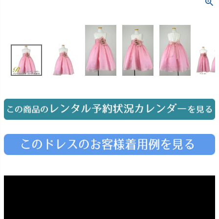
お問い合わせ
09
電話・メール・LINE
Photography
写真スタジオ APS
Angel's Photo Studio
七五三・発表会・記念撮影
対応
Web または お電話
予約
ヘアメイク・着付け
特典
スタジオを予約 →