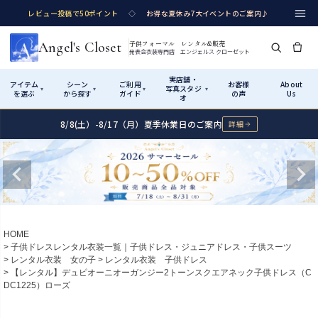
レビュー投稿で50ポイント
◇
お得な夏休み7大イベントのご案内♪
Angel's Closet
子供フォーマル レンタル&販売
発表会衣装専門店 エンジェルス クローゼット
実店舗・
アイテム
シーン
ご利用
お客様
About
写真スタジ
▾
▾
▾
▾
を選ぶ
から探す
ガイド
の声
Us
オ
8/8(土）-8/17（月）夏季休業日のご案内
詳細
Shop by Category
Shop by Occasion
How It Works
Visit Us
実店舗・写真スタジオ
アイテムから探す
シーンから探す
ご利用ガイド
Start
はじめに
カテゴリ詳細
→
サイズで選ぶ
→
性別・サイズで絞り込む
→
ショップガイド（総合案内）
01
HOME
レンタル・販売の入口
Rental
レンタル
子供ドレスレンタル衣装一覧｜子供ドレス・ジュニアドレス・子供スーツ
レンタル衣装 女の子
レンタル衣装 子供ドレス
サイズの選び方
02
【レンタル】デュピオーニオーガンジー2トーンスクエアネック子供ドレス（C
測り方と目安
DC1225）ローズ
女の子ドレス
男の子スーツ
Angel's Closetについて
03