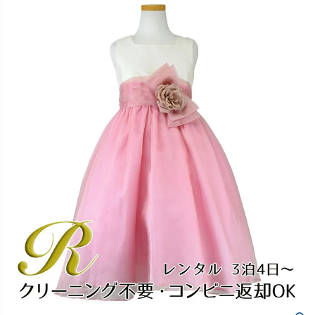
創業2003年からの想い
Season Best
七五三着物
シューズ
Recital & Concours
Wedding
Rental
レンタル
発表会・コンクール
結婚式
Atelier
小物・アクセ
パニエ
舞台で輝くステージ衣装
フラワーガール・リングボーイ・ゲ
実店舗 つくば店
スト
レンタルのご案内
04
予約・配送・返却・料金
Tsukuba Boutique
アウター
レディース
レンタルの流れ
05
茨城県土浦市大町14-16-1F
〒
4ステップで簡単
10:00–18:00（完全予約制）
営業
Sale
販売
あんしんパック
月曜日
06
定休
汚れ・キズ・破損の補償
店舗を予約する →
コスチューム
アウター
Graduation & Entrance
Shichi-Go-San
Buy & Support
ご購入・サポート
卒業式・入学式
七五三
きちんと感のあるフォーマル
3歳・5歳・7歳の晴れの日
インナー・パニエ
アクセサリー
販売・共通のご案内
07
品質・返品・お手入れ
ジュエリー
音楽雑貨
送料・お支払い
08
送料・決済方法