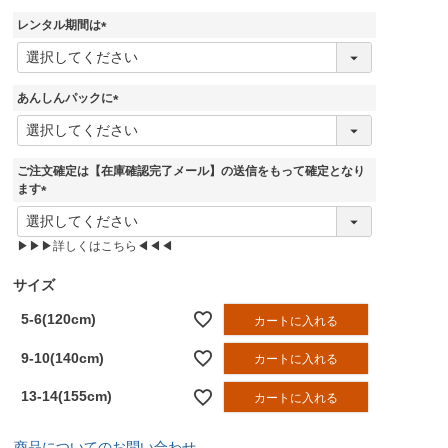
須
レンタル期間は
)
(
必
須
あんしんパックに
)
(
必
須
ご注文確定は【在庫確認完了メール】の送信をもって確定となり
)
ます
(
必
▶▶▶詳しくはこちら◀◀◀
須
)
サイズ
5-6(120cm)
カートに入れる
9-10(140cm)
カートに入れる
13-14(155cm)
カートに入れる
商品についてのお問い合わせ