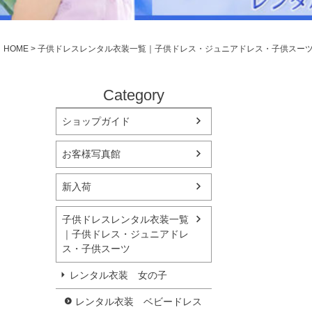
シューズ
小物・アクセ
Season Best
アウター
レディース
HOME
子供ドレスレンタル衣装一覧｜子供ドレス・ジュニアドレス・子供スー
Recital & Concours
Wedding
発表会・コンクール
結婚式
舞台で輝くステージ衣装
フラワーガー
Category
ショップガイド
Atelier
実店舗 つくば店
お客様写真館
Tsukuba Boutique
新入荷
茨城県土浦市大町14-16-1F
〒
10:00–18:00（完全予約制）
営業
子供ドレスレンタル衣装一覧
月曜日
定休
｜子供ドレス・ジュニアドレ
ス・子供スーツ
店舗を予約する →
レンタル衣装 女の子
レンタル衣装 ベビードレス