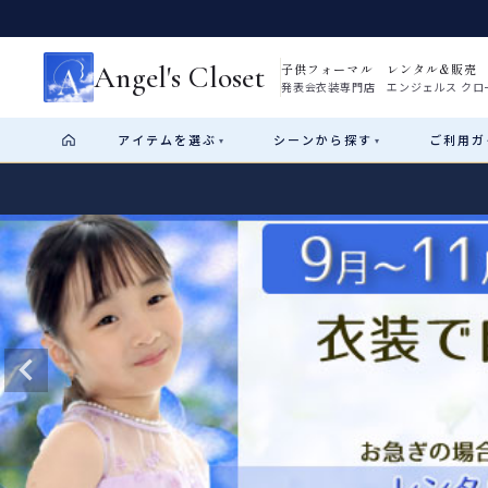
Angel's Closet
子供フォーマル レンタル&販売
発表会衣装専門店 エンジェルス クロ
アイテム
を選ぶ
シーン
から探す
ご利用
ガ
▾
▾
Shop by Category
Shop by Occasion
How It Works
Visit Us
Start
はじめに
ショップガイド（総合案内）
01
レンタル・販売の入口
Rental
レンタル
サイズの選び方
02
測り方と目安
女の子ドレス
男の子スーツ
Angel's Closetについて
03
創業2003年からの想い