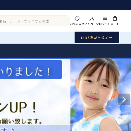
お気に入り
マイページ
ログイン
カート
LINE友だち追加
→
実店舗・写真スタジオ
アイテムから探す
シーンから探す
ご利用ガイド
Buy & Support
ご購入・サポート
販売・共通のご案内
07
品質・返品・お手入れ
送料・お支払い
08
送料・決済方法
アウター
インナー・パニエ
お問い合わせ
09
電話・メール・LINE