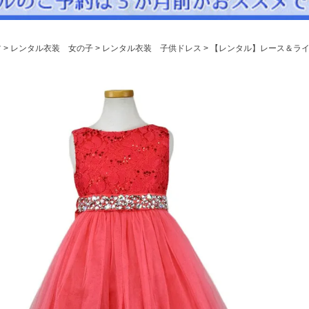
パニエ
アクセサリー
ツ
レンタル衣装 女の子
レンタル衣装 子供ドレス
【レンタル】レース＆ライ
Graduation & Entrance
卒業式・入学式
ル・リングボーイ・ゲスト
きちんと感のあるフォーマル
Photography
写真スタジオ APS
Angel's Photo Studio
七五三・発表会・記念撮影
対応
Web または お電話
予約
ヘアメイク・着付け
特典
スタジオを予約 →