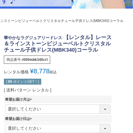
ジュエリー
音楽雑貨
ンストーンビジューベルトクリスタルチュール子供ドレス(MBK340)コーラル
Shichi-Go-San
七五三
【レンタル】レース
華やかなラグジュアリードレス
3歳・5歳・7歳の晴れの日
＆ラインストーンビジューベルトクリスタル
チュール子供ドレス(MBK340)コーラル
商品番号
r000mbk340crl
¥
8,778
レンタル価格
税込
[
80
ポイントGET！]
送料パターン
レンタル
希望お届け月は
(
必
須
希望お届け日は
)
(
必