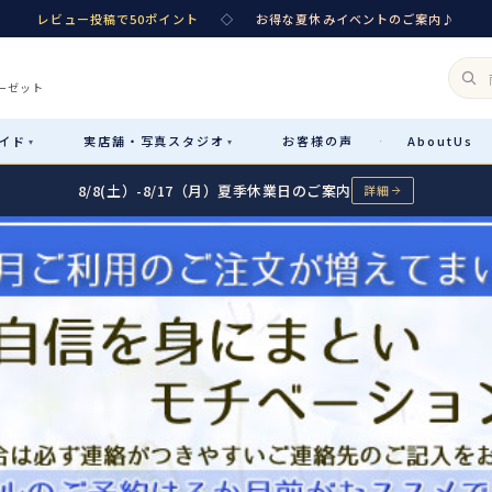
レビュー投稿で50ポイント
◇
お得な夏休みイベントのご案内♪
ーゼット
イド
実店舗・
写真スタジオ
お客様
の声
About
Us
·
▾
▾
8/8(土）-8/17（月）夏季休業日のご案内
詳細
Rental
レンタル
カテゴリ詳細
→
サイズで選ぶ
→
性別・サイズで絞り込む
→
レンタルのご案内
04
予約・配送・返却・料金
Sale
販売
レンタルの流れ
05
4ステップで簡単
七五三着物
コスチューム
あんしんパック
06
汚れ・キズ・破損の補償