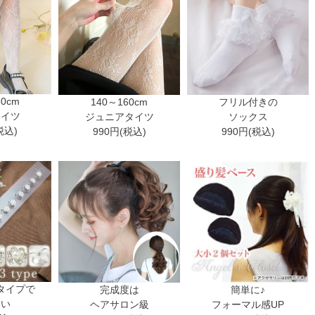
30cm
140～160cm
フリル付きの
タイツ
ジュニアタイツ
ソックス
税込)
990円(税込)
990円(税込)
タイプで
完成度は
簡単に♪
ない
ヘアサロン級
フォーマル感UP