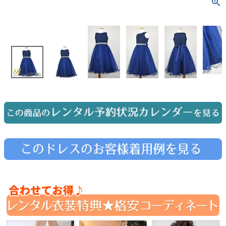
お問い合わせ
09
電話・メール・LINE
Photography
写真スタジオ APS
Angel's Photo Studio
七五三・発表会・記念撮影
対応
Web または お電話
予約
ヘアメイク・着付け
特典
スタジオを予約 →