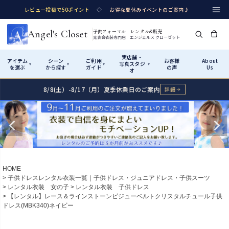
レビュー投稿で50ポイント
◇
お得な夏休みイベントのご案内♪
Angel's Closet
子供フォーマル レンタル&販売
発表会衣装専門店 エンジェルス クローゼット
実店舗・
アイテム
シーン
ご利用
お客様
About
写真スタジ
▾
▾
▾
▾
を選ぶ
から探す
ガイド
の声
Us
オ
8/8(土）-8/17（月）夏季休業日のご案内
詳細
Shop by Category
Shop by Occasion
How It Works
Visit Us
実店舗・写真スタジオ
アイテムから探す
シーンから探す
ご利用ガイド
Start
はじめに
カテゴリ詳細
→
サイズで選ぶ
→
性別・サイズで絞り込む
→
ショップガイド（総合案内）
01
HOME
レンタル・販売の入口
Rental
レンタル
子供ドレスレンタル衣装一覧｜子供ドレス・ジュニアドレス・子供スーツ
レンタル衣装 女の子
レンタル衣装 子供ドレス
サイズの選び方
02
【レンタル】レース＆ラインストーンビジューベルトクリスタルチュール子供
測り方と目安
ドレス(MBK340)ネイビー
女の子ドレス
男の子スーツ
Angel's Closetについて
03