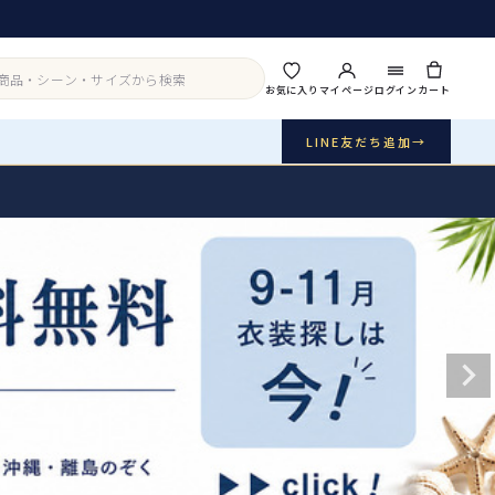
お気に入り
マイページ
ログイン
カート
LINE友だち追加
→
実店舗・写真スタジオ
アイテムから探す
シーンから探す
ご利用ガイド
Buy & Support
ご購入・サポート
販売・共通のご案内
07
品質・返品・お手入れ
送料・お支払い
08
送料・決済方法
アウター
インナー・パニエ
お問い合わせ
09
電話・メール・LINE