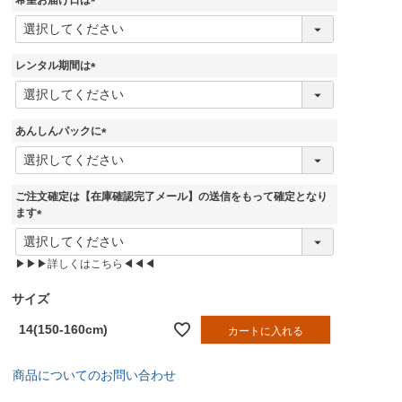
希望お届け日は
)
(
必
須
レンタル期間は
)
(
必
須
あんしんパックに
)
(
必
須
ご注文確定は【在庫確認完了メール】の送信をもって確定となり
)
ます
(
必
▶▶▶詳しくはこちら◀◀◀
須
)
サイズ
14(150-160cm)
カートに入れる
商品についてのお問い合わせ