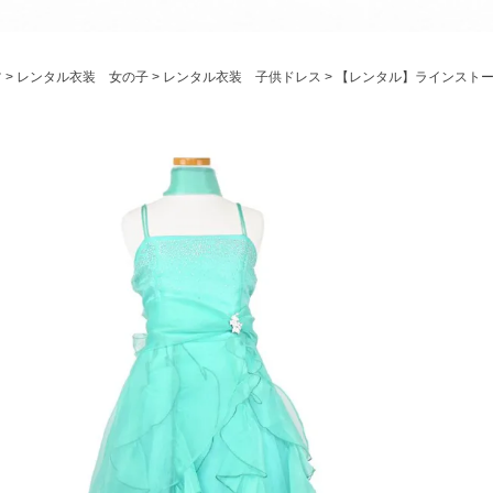
パニエ
アクセサリー
ツ
レンタル衣装 女の子
レンタル衣装 子供ドレス
【レンタル】ラインストー
Graduation & Entrance
卒業式・入学式
ル・リングボーイ・ゲスト
きちんと感のあるフォーマル
Photography
写真スタジオ APS
Angel's Photo Studio
七五三・発表会・記念撮影
対応
Web または お電話
予約
ヘアメイク・着付け
特典
スタジオを予約 →