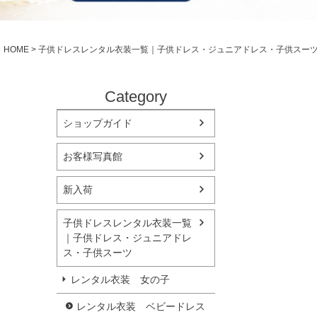
シューズ
小物・アクセ
Season Best
アウター
レディース
HOME
子供ドレスレンタル衣装一覧｜子供ドレス・ジュニアドレス・子供スー
Recital & Concours
Wedding
発表会・コンクール
結婚式
舞台で輝くステージ衣装
フラワーガー
Category
ショップガイド
Atelier
実店舗 つくば店
お客様写真館
Tsukuba Boutique
新入荷
茨城県土浦市大町14-16-1F
〒
10:00–18:00（完全予約制）
営業
子供ドレスレンタル衣装一覧
月曜日
定休
｜子供ドレス・ジュニアドレ
ス・子供スーツ
店舗を予約する →
レンタル衣装 女の子
レンタル衣装 ベビードレス