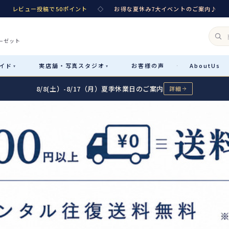
レビュー投稿で50ポイント
◇
お得な夏休み7大イベントのご案内♪
ーゼット
イド
実店舗・
写真スタジオ
お客様
の声
About
Us
·
▾
▾
8/8(土）-8/17（月）夏季休業日のご案内
詳細
Rental
レンタル
カテゴリ詳細
→
サイズで選ぶ
→
性別・サイズで絞り込む
→
レンタルのご案内
04
予約・配送・返却・料金
Sale
販売
レンタルの流れ
05
4ステップで簡単
七五三着物
コスチューム
あんしんパック
06
汚れ・キズ・破損の補償