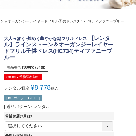
ジュエリー
音楽雑貨
ン＆オーガンジーレイヤードフリル子供ドレス(HC734)ティファニーブルー
Shichi-Go-San
七五三
【レンタ
大人っぽく♪煌めく華やかな縦フリルドレス
3歳・5歳・7歳の晴れの日
ル】ラインストーン＆オーガンジーレイヤー
ドフリル子供ドレス(HC734)ティファニーブ
ルー
商品番号
r000hc734tfb
8/8-8/17 往復送料無料
¥
8,778
レンタル価格
税込
[
80
ポイントGET！]
送料パターン
レンタル
希望お届け月は
(
必
須