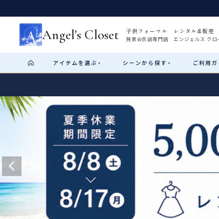
Angel's Closet
子供フォーマル レンタル&販売
発表会衣装専門店 エンジェルス クロ
アイテム
を選ぶ
シーン
から探す
ご利用
ガ
▾
▾
Shop by Category
Shop by Occasion
How It Works
Visit Us
Start
はじめに
ショップガイド（総合案内）
01
レンタル・販売の入口
Rental
レンタル
サイズの選び方
02
測り方と目安
女の子ドレス
男の子スーツ
Angel's Closetについて
03
創業2003年からの想い