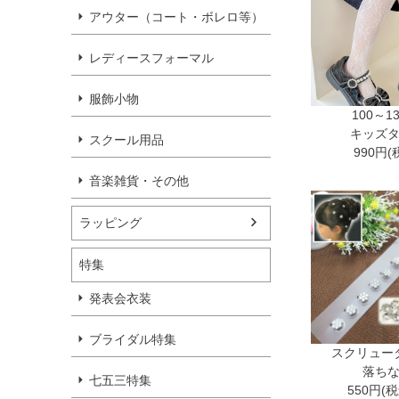
アウター（コート・ボレロ等）
レディースフォーマル
服飾小物
100～1
キッズ
スクール用品
990円(
音楽雑貨・その他
ラッピング
特集
発表会衣装
ブライダル特集
スクリュー
落ち
七五三特集
550円(