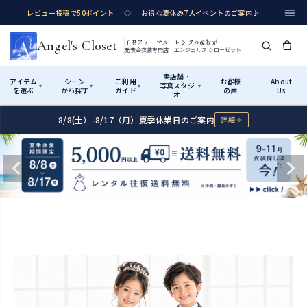
レビュー投稿で50ポイント
◇
お得な夏休み7大イベントのご案内♪
Angel's Closet
子供フォーマル レンタル&販売
発表会衣装専門店 エンジェルス クローゼット
実店舗・
アイテム
シーン
ご利用
お客様
About
写真スタジ
▾
▾
▾
▾
を選ぶ
から探す
ガイド
の声
Us
オ
8/8(土）-8/17（月）夏季休業日のご案内
詳細
Shop by Category
Shop by Occasion
How It Works
Visit Us
実店舗・写真スタジオ
アイテムから探す
シーンから探す
ご利用ガイド
Start
はじめに
カテゴリ詳細
→
サイズで選ぶ
→
性別・サイズで絞り込む
→
ショップガイド（総合案内）
01
レンタル・販売の入口
Rental
レンタル
サイズの選び方
02
測り方と目安
女の子ドレス
男の子スーツ
Angel's Closetについて
03