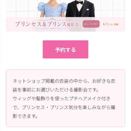
創業2003年からの想い
Season Best
七五三着物
シューズ
Recital & Concours
Wedding
Rental
レンタル
発表会・コンクール
結婚式
Atelier
小物・アクセ
パニエ
舞台で輝くステージ衣装
フラワーガール・リングボーイ・ゲ
実店舗 つくば店
スト
レンタルのご案内
04
予約・配送・返却・料金
Tsukuba Boutique
アウター
レディース
レンタルの流れ
予約する
05
茨城県土浦市大町14-16-1F
〒
4ステップで簡単
10:00–18:00（完全予約制）
営業
Sale
販売
あんしんパック
月曜日
06
定休
汚れ・キズ・破損の補償
店舗を予約する →
ネットショップ掲載の衣装の中から、お好きな衣
コスチューム
アウター
Graduation & Entrance
Shichi-Go-San
Buy & Support
ご購入・サポート
装を事前にお選びいただける撮影会です。
卒業式・入学式
七五三
ウィッグや髪飾りを使ったプチヘアメイク付き
きちんと感のあるフォーマル
3歳・5歳・7歳の晴れの日
インナー・パニエ
アクセサリー
販売・共通のご案内
07
で、プリンセス・プリンス気分を楽しみながら撮
品質・返品・お手入れ
影できます。
ジュエリー
音楽雑貨
送料・お支払い
08
送料・決済方法