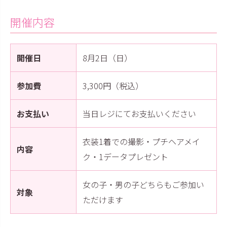
お問い合わせ
09
電話・メール・LINE
開催内容
開催日
8月2日（日）
Photography
参加費
3,300円（税込）
写真スタジオ APS
Angel's Photo Studio
お支払い
当日レジにてお支払いください
七五三・発表会・記念撮影
対応
Web または お電話
衣装1着での撮影・プチヘアメイ
予約
内容
ヘアメイク・着付け
特典
ク・1データプレゼント
スタジオを予約 →
女の子・男の子どちらもご参加い
対象
ただけます