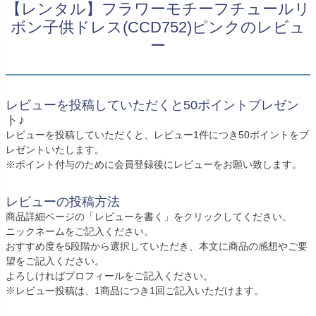
創業2003年からの想い
【レンタル】フラワーモチーフチュールリ
Season Best
七五三着物
シューズ
ボン子供ドレス(CCD752)ピンクのレビュ
Recital & Concours
Wedding
Rental
レンタル
発表会・コンクール
結婚式
ー
Atelier
小物・アクセ
パニエ
舞台で輝くステージ衣装
フラワーガール・リングボーイ・ゲ
実店舗 つくば店
スト
レンタルのご案内
04
予約・配送・返却・料金
Tsukuba Boutique
アウター
レディース
レビューを投稿していただくと50ポイントプレゼン
レンタルの流れ
05
ト♪
茨城県土浦市大町14-16-1F
〒
4ステップで簡単
レビューを投稿していただくと、レビュー1件につき50ポイントをプ
10:00–18:00（完全予約制）
営業
Sale
販売
レゼントいたします。
あんしんパック
月曜日
06
定休
※ポイント付与のために会員登録後にレビューをお願い致します。
汚れ・キズ・破損の補償
店舗を予約する →
コスチューム
アウター
Graduation & Entrance
Shichi-Go-San
レビューの投稿方法
Buy & Support
ご購入・サポート
卒業式・入学式
七五三
商品詳細ページの「レビューを書く」をクリックしてください。
ニックネームをご記入ください。
きちんと感のあるフォーマル
3歳・5歳・7歳の晴れの日
インナー・パニエ
アクセサリー
販売・共通のご案内
07
おすすめ度を5段階から選択していただき、本文に商品の感想やご要
品質・返品・お手入れ
望をご記入ください。
よろしければプロフィールをご記入ください。
ジュエリー
音楽雑貨
送料・お支払い
08
※レビュー投稿は、1商品につき1回ご記入いただけます。
送料・決済方法