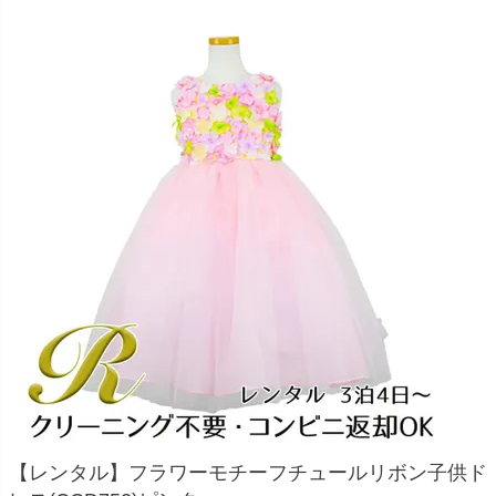
お問い合わせ
09
電話・メール・LINE
Photography
写真スタジオ APS
Angel's Photo Studio
七五三・発表会・記念撮影
対応
Web または お電話
予約
ヘアメイク・着付け
特典
スタジオを予約 →
【レンタル】フラワーモチーフチュールリボン子供ド