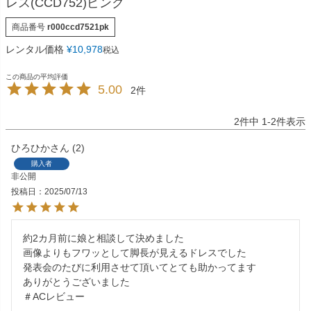
レス(CCD752)ピンク
商品番号
r000ccd7521pk
レンタル価格
¥
10,978
税込
5.00
2
2
件中
1
-
2
件表示
ひろひか
2
購入者
非公開
投稿日
2025/07/13
約2カ月前に娘と相談して決めました

画像よりもフワッとして脚長が見えるドレスでした

発表会のたびに利用させて頂いてとても助かってます

ありがとうございました

＃ACレビュー