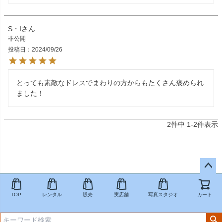
S・I
非公開
投稿日
2024/09/26
とっても素敵なドレスでまわりの方からもたくさん褒められ
ました！
2
件中
1
-
2
件表示
ペー
ジト
TOP
レンタル
販売
実店舗
写真スタジオ
カート
ップ
へ