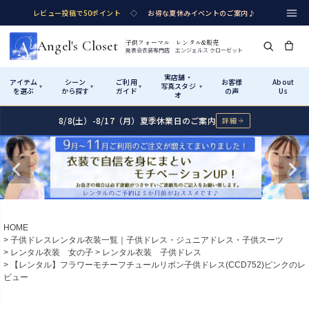
レビュー投稿で50ポイント
◇
お得な夏休みイベントのご案内♪
Angel's Closet
子供フォーマル レンタル&販売
発表会衣装専門店 エンジェルス クローゼット
実店舗・
アイテム
シーン
ご利用
お客様
About
写真スタジ
▾
▾
▾
▾
を選ぶ
から探す
ガイド
の声
Us
オ
8/8(土）-8/17（月）夏季休業日のご案内
詳細
Shop by Category
Shop by Occasion
How It Works
Visit Us
実店舗・写真スタジオ
アイテムから探す
シーンから探す
ご利用ガイド
Start
はじめに
カテゴリ詳細
→
サイズで選ぶ
→
性別・サイズで絞り込む
→
ショップガイド（総合案内）
01
HOME
レンタル・販売の入口
Rental
レンタル
子供ドレスレンタル衣装一覧｜子供ドレス・ジュニアドレス・子供スーツ
レンタル衣装 女の子
レンタル衣装 子供ドレス
サイズの選び方
02
【レンタル】フラワーモチーフチュールリボン子供ドレス(CCD752)ピンクのレ
測り方と目安
ビュー
女の子ドレス
男の子スーツ
Angel's Closetについて
03