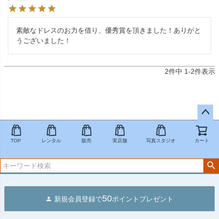
素敵なドレスのお力を借り、優秀賞を頂きました！ありがと
うございました！
2
件中
1
-
2
件表示
ペー
ジト
TOP
レンタル
販売
実店舗
写真スタジオ
カート
ップ
へ
50
新規会員登録で
ポイントプレゼント