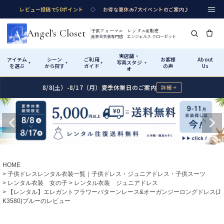
レビュー投稿で50ポイント
◇
お得な夏休み7大イベントのご案内♪
Angel's Closet
子供フォーマル レンタル&販売
発表会衣装専門店 エンジェルス クローゼット
実店舗・
アイテム
シーン
ご利用
お客様
About
写真スタジ
▾
▾
▾
▾
を選ぶ
から探す
ガイド
の声
Us
オ
8/8(土）-8/17（月）夏季休業日のご案内
詳細
Shop by Category
Shop by Occasion
How It Works
Visit Us
実店舗・写真スタジオ
アイテムから探す
シーンから探す
ご利用ガイド
Start
はじめに
カテゴリ詳細
→
サイズで選ぶ
→
性別・サイズで絞り込む
→
ショップガイド（総合案内）
01
HOME
レンタル・販売の入口
Rental
レンタル
子供ドレスレンタル衣装一覧｜子供ドレス・ジュニアドレス・子供スーツ
レンタル衣装 女の子
レンタル衣装 ジュニアドレス
サイズの選び方
02
【レンタル】エレガントフラワーパターンレース&オーガンジーロングドレス(J
測り方と目安
K3580)ブルーのレビュー
女の子ドレス
男の子スーツ
Angel's Closetについて
03