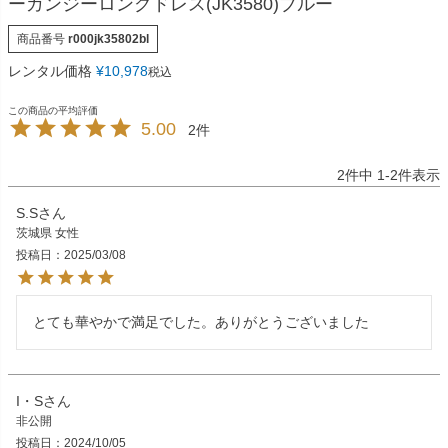
ーガンジーロングドレス(JK3580)ブルー
商品番号
r000jk35802bl
レンタル価格
¥
10,978
税込
5.00
2
2
件中
1
-
2
件表示
S.S
茨城県
女性
投稿日
2025/03/08
とても華やかで満足でした。ありがとうございました
I・S
非公開
投稿日
2024/10/05