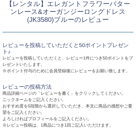
創業2003年からの想い
【レンタル】エレガントフラワーパター
Season Best
七五三着物
シューズ
ンレース&オーガンジーロングドレス
Recital & Concours
Wedding
Rental
レンタル
発表会・コンクール
結婚式
(JK3580)ブルーのレビュー
Atelier
小物・アクセ
パニエ
舞台で輝くステージ衣装
フラワーガール・リングボーイ・ゲ
実店舗 つくば店
スト
レンタルのご案内
04
予約・配送・返却・料金
Tsukuba Boutique
アウター
レディース
レビューを投稿していただくと50ポイントプレゼン
レンタルの流れ
05
ト♪
茨城県土浦市大町14-16-1F
〒
4ステップで簡単
レビューを投稿していただくと、レビュー1件につき50ポイントをプ
10:00–18:00（完全予約制）
営業
Sale
販売
レゼントいたします。
あんしんパック
月曜日
06
定休
※ポイント付与のために会員登録後にレビューをお願い致します。
汚れ・キズ・破損の補償
店舗を予約する →
コスチューム
アウター
Graduation & Entrance
Shichi-Go-San
レビューの投稿方法
Buy & Support
ご購入・サポート
卒業式・入学式
七五三
商品詳細ページの「レビューを書く」をクリックしてください。
ニックネームをご記入ください。
きちんと感のあるフォーマル
3歳・5歳・7歳の晴れの日
インナー・パニエ
アクセサリー
販売・共通のご案内
07
おすすめ度を5段階から選択していただき、本文に商品の感想やご要
品質・返品・お手入れ
望をご記入ください。
よろしければプロフィールをご記入ください。
ジュエリー
音楽雑貨
送料・お支払い
08
※レビュー投稿は、1商品につき1回ご記入いただけます。
送料・決済方法