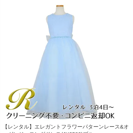
お問い合わせ
09
電話・メール・LINE
Photography
写真スタジオ APS
Angel's Photo Studio
七五三・発表会・記念撮影
対応
Web または お電話
予約
ヘアメイク・着付け
特典
スタジオを予約 →
【レンタル】エレガントフラワーパターンレース&オ