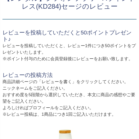
創業2003年からの想い
Season Best
レス(KD284)セージのレビュー
七五三着物
シューズ
Recital & Concours
Wedding
Rental
レンタル
発表会・コンクール
結婚式
Atelier
小物・アクセ
パニエ
舞台で輝くステージ衣装
フラワーガール・リングボーイ・ゲ
実店舗 つくば店
レビューを投稿していただくと50ポイントプレゼン
スト
レンタルのご案内
04
ト♪
予約・配送・返却・料金
Tsukuba Boutique
アウター
レディース
レビューを投稿していただくと、レビュー1件につき50ポイントをプ
レンタルの流れ
05
レゼントいたします。
茨城県土浦市大町14-16-1F
〒
4ステップで簡単
※ポイント付与のために会員登録後にレビューをお願い致します。
10:00–18:00（完全予約制）
営業
Sale
販売
あんしんパック
月曜日
06
定休
レビューの投稿方法
汚れ・キズ・破損の補償
商品詳細ページの「レビューを書く」をクリックしてください。
店舗を予約する →
コスチューム
アウター
Graduation & Entrance
Shichi-Go-San
ニックネームをご記入ください。
Buy & Support
ご購入・サポート
卒業式・入学式
七五三
おすすめ度を5段階から選択していただき、本文に商品の感想やご要
望をご記入ください。
きちんと感のあるフォーマル
3歳・5歳・7歳の晴れの日
インナー・パニエ
アクセサリー
販売・共通のご案内
よろしければプロフィールをご記入ください。
07
品質・返品・お手入れ
※レビュー投稿は、1商品につき1回ご記入いただけます。
ジュエリー
音楽雑貨
送料・お支払い
08
送料・決済方法