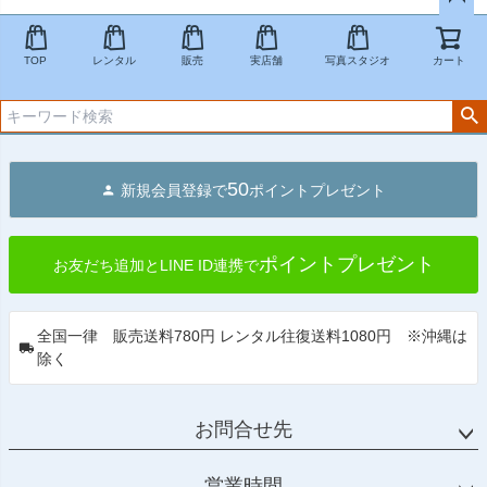
ペー
ジト
TOP
レンタル
販売
実店舗
写真スタジオ
カート
ップ
へ
50
新規会員登録で
ポイントプレゼント
ポイントプレゼント
お友だち追加とLINE ID連携で
全国一律 販売送料780円 レンタル往復送料1080円 ※沖縄は
除く
お問合せ先
営業時間