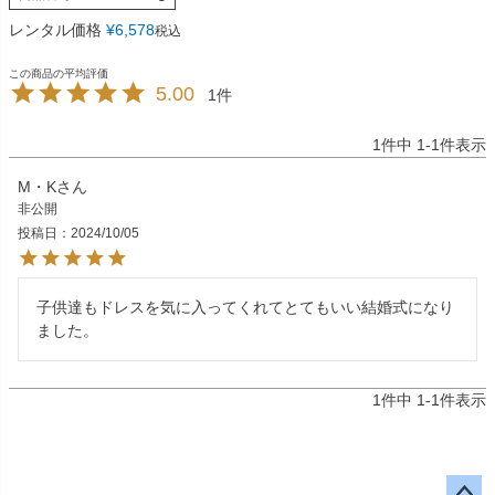
レンタル価格
¥
6,578
税込
5.00
1
1
件中
1
-
1
件表示
M・K
非公開
投稿日
2024/10/05
子供達もドレスを気に入ってくれてとてもいい結婚式になり
ました。
1
件中
1
-
1
件表示