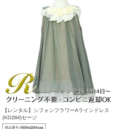
お問い合わせ
09
電話・メール・LINE
Photography
写真スタジオ APS
Angel's Photo Studio
七五三・発表会・記念撮影
対応
Web または お電話
予約
ヘアメイク・着付け
特典
スタジオを予約 →
【レンタル】シフォンフラワーAラインドレス
(KD284)セージ
商品番号
r000kd284sag