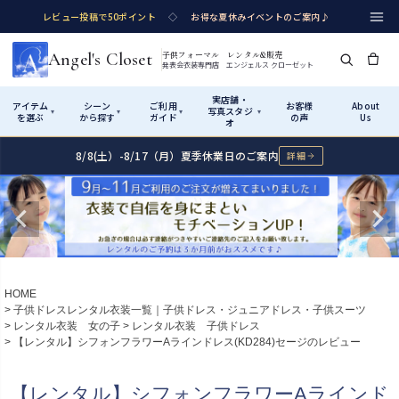
レビュー投稿で50ポイント
◇
お得な夏休みイベントのご案内♪
Angel's Closet
子供フォーマル レンタル&販売
発表会衣装専門店 エンジェルス クローゼット
実店舗・
アイテム
シーン
ご利用
お客様
About
写真スタジ
▾
▾
▾
▾
を選ぶ
から探す
ガイド
の声
Us
オ
8/8(土）-8/17（月）夏季休業日のご案内
詳細
Shop by Category
Shop by Occasion
How It Works
Visit Us
実店舗・写真スタジオ
アイテムから探す
シーンから探す
ご利用ガイド
Start
はじめに
カテゴリ詳細
→
サイズで選ぶ
→
性別・サイズで絞り込む
→
ショップガイド（総合案内）
01
HOME
レンタル・販売の入口
Rental
レンタル
子供ドレスレンタル衣装一覧｜子供ドレス・ジュニアドレス・子供スーツ
レンタル衣装 女の子
レンタル衣装 子供ドレス
サイズの選び方
02
【レンタル】シフォンフラワーAラインドレス(KD284)セージのレビュー
測り方と目安
女の子ドレス
男の子スーツ
Angel's Closetについて
03
【レンタル】シフォンフラワーAラインド