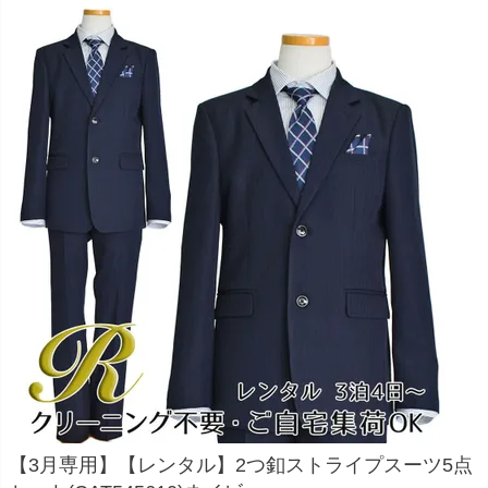
お問い合わせ
09
電話・メール・LINE
Photography
写真スタジオ APS
Angel's Photo Studio
七五三・発表会・記念撮影
対応
Web または お電話
予約
ヘアメイク・着付け
特典
スタジオを予約 →
【3月専用】【レンタル】2つ釦ストライプスーツ5点