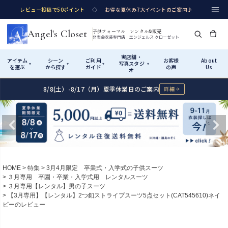
レビュー投稿で50ポイント
◇
お得な夏休み7大イベントのご案内♪
Angel's Closet
子供フォーマル レンタル&販売
発表会衣装専門店 エンジェルス クローゼット
実店舗・
アイテム
シーン
ご利用
お客様
About
写真スタジ
▾
▾
▾
▾
を選ぶ
から探す
ガイド
の声
Us
オ
8/8(土）-8/17（月）夏季休業日のご案内
詳細
Shop by Category
Shop by Occasion
How It Works
Visit Us
実店舗・写真スタジオ
アイテムから探す
シーンから探す
ご利用ガイド
Start
はじめに
カテゴリ詳細
→
サイズで選ぶ
→
性別・サイズで絞り込む
→
ショップガイド（総合案内）
01
HOME
特集
3月4月限定 卒業式・入学式の子供スーツ
レンタル・販売の入口
Rental
レンタル
３月専用 卒園・卒業・入学式用 レンタルスーツ
３月専用【レンタル】男の子スーツ
サイズの選び方
02
【3月専用】【レンタル】2つ釦ストライプスーツ5点セット(CAT545610)ネイ
測り方と目安
ビーのレビュー
女の子ドレス
男の子スーツ
Angel's Closetについて
03