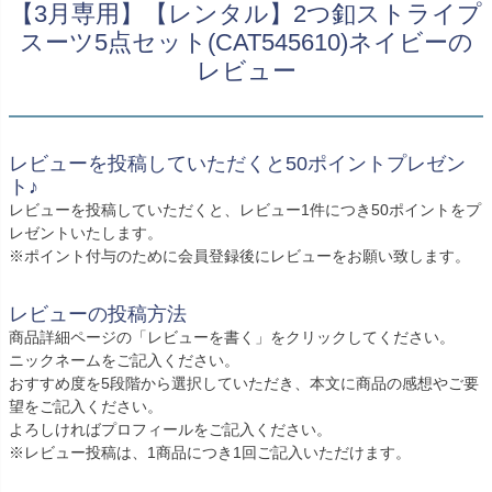
創業2003年からの想い
【3月専用】【レンタル】2つ釦ストライプ
Season Best
七五三着物
シューズ
スーツ5点セット(CAT545610)ネイビーの
Recital & Concours
Wedding
Rental
レンタル
発表会・コンクール
結婚式
レビュー
Atelier
小物・アクセ
パニエ
舞台で輝くステージ衣装
フラワーガール・リングボーイ・ゲ
実店舗 つくば店
スト
レンタルのご案内
04
予約・配送・返却・料金
Tsukuba Boutique
アウター
レディース
レビューを投稿していただくと50ポイントプレゼン
レンタルの流れ
05
ト♪
茨城県土浦市大町14-16-1F
〒
4ステップで簡単
レビューを投稿していただくと、レビュー1件につき50ポイントをプ
10:00–18:00（完全予約制）
営業
Sale
販売
レゼントいたします。
あんしんパック
月曜日
06
定休
※ポイント付与のために会員登録後にレビューをお願い致します。
汚れ・キズ・破損の補償
店舗を予約する →
コスチューム
アウター
Graduation & Entrance
Shichi-Go-San
レビューの投稿方法
Buy & Support
ご購入・サポート
卒業式・入学式
七五三
商品詳細ページの「レビューを書く」をクリックしてください。
ニックネームをご記入ください。
きちんと感のあるフォーマル
3歳・5歳・7歳の晴れの日
インナー・パニエ
アクセサリー
販売・共通のご案内
07
おすすめ度を5段階から選択していただき、本文に商品の感想やご要
品質・返品・お手入れ
望をご記入ください。
よろしければプロフィールをご記入ください。
ジュエリー
音楽雑貨
送料・お支払い
08
※レビュー投稿は、1商品につき1回ご記入いただけます。
送料・決済方法