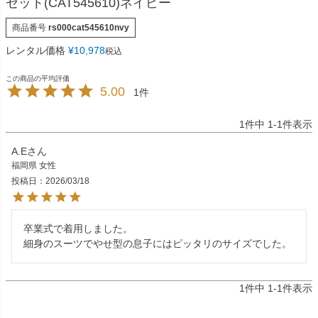
セット(CAT545610)ネイビー
商品番号
rs000cat545610nvy
レンタル価格
¥
10,978
税込
5.00
1
1
件中
1
-
1
件表示
A.E
福岡県
女性
投稿日
2026/03/18
卒業式で着用しました。

細身のスーツでやせ型の息子にはピッタリのサイズでした。
1
件中
1
-
1
件表示