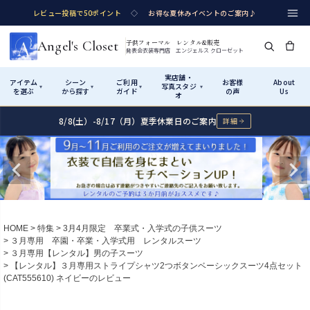
レビュー投稿で50ポイント
◇
お得な夏休みイベントのご案内♪
Angel's Closet
子供フォーマル レンタル&販売
発表会衣装専門店 エンジェルス クローゼット
実店舗・
アイテム
シーン
ご利用
お客様
About
写真スタジ
▾
▾
▾
▾
を選ぶ
から探す
ガイド
の声
Us
オ
8/8(土）-8/17（月）夏季休業日のご案内
詳細
Shop by Category
Shop by Occasion
How It Works
Visit Us
実店舗・写真スタジオ
アイテムから探す
シーンから探す
ご利用ガイド
Start
はじめに
カテゴリ詳細
→
サイズで選ぶ
→
性別・サイズで絞り込む
→
ショップガイド（総合案内）
01
HOME
特集
3月4月限定 卒業式・入学式の子供スーツ
レンタル・販売の入口
Rental
レンタル
３月専用 卒園・卒業・入学式用 レンタルスーツ
３月専用【レンタル】男の子スーツ
サイズの選び方
02
【レンタル】３月専用ストライプシャツ2つボタンベーシックスーツ4点セット
測り方と目安
(CAT555610) ネイビーのレビュー
女の子ドレス
男の子スーツ
Angel's Closetについて
03