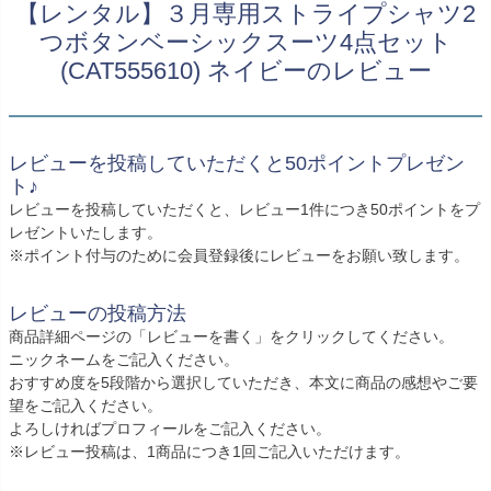
創業2003年からの想い
【レンタル】３月専用ストライプシャツ2
Season Best
七五三着物
シューズ
つボタンベーシックスーツ4点セット
Recital & Concours
Wedding
Rental
レンタル
発表会・コンクール
結婚式
(CAT555610) ネイビーのレビュー
Atelier
小物・アクセ
パニエ
舞台で輝くステージ衣装
フラワーガール・リングボーイ・ゲ
実店舗 つくば店
スト
レンタルのご案内
04
予約・配送・返却・料金
Tsukuba Boutique
アウター
レディース
レビューを投稿していただくと50ポイントプレゼン
レンタルの流れ
05
ト♪
茨城県土浦市大町14-16-1F
〒
4ステップで簡単
レビューを投稿していただくと、レビュー1件につき50ポイントをプ
10:00–18:00（完全予約制）
営業
Sale
販売
レゼントいたします。
あんしんパック
月曜日
06
定休
※ポイント付与のために会員登録後にレビューをお願い致します。
汚れ・キズ・破損の補償
店舗を予約する →
コスチューム
アウター
Graduation & Entrance
Shichi-Go-San
レビューの投稿方法
Buy & Support
ご購入・サポート
卒業式・入学式
七五三
商品詳細ページの「レビューを書く」をクリックしてください。
ニックネームをご記入ください。
きちんと感のあるフォーマル
3歳・5歳・7歳の晴れの日
インナー・パニエ
アクセサリー
販売・共通のご案内
07
おすすめ度を5段階から選択していただき、本文に商品の感想やご要
品質・返品・お手入れ
望をご記入ください。
よろしければプロフィールをご記入ください。
ジュエリー
音楽雑貨
送料・お支払い
08
※レビュー投稿は、1商品につき1回ご記入いただけます。
送料・決済方法