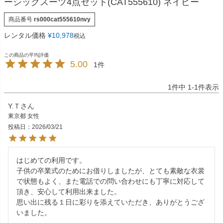
ーシックスーツ4点セット(CAT555610) ネイビー
商品番号
rs000cat555610nvy
レンタル価格
¥
10,978
税込
5.00
1
1
件中
1
-
1
件表示
Y.Ｔ
東京都
女性
投稿日
2026/03/21
はじめての利用です。

子供の卒業式のためにお借りしましたが、とても素敵な衣裳
で状態もよく、また電話での問い合わせにも丁寧に対応して
頂き、安心して利用出来ました。

思い出に残る１日に彩りを添えていただき、ありがとうござ
いました。