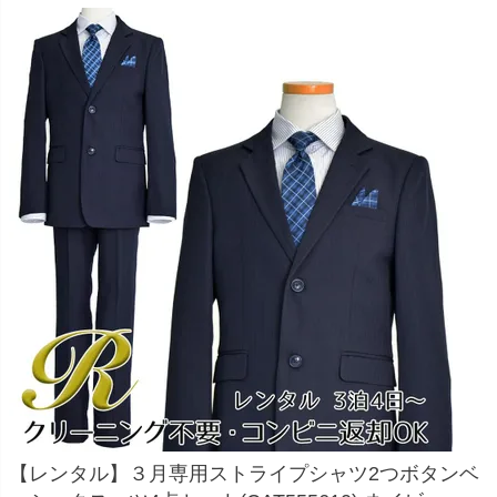
お問い合わせ
09
電話・メール・LINE
Photography
写真スタジオ APS
Angel's Photo Studio
七五三・発表会・記念撮影
対応
Web または お電話
予約
ヘアメイク・着付け
特典
スタジオを予約 →
【レンタル】３月専用ストライプシャツ2つボタンベ