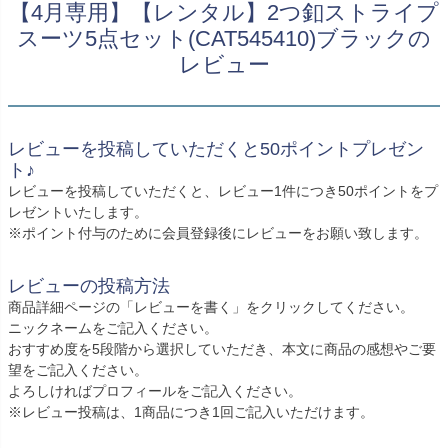
創業2003年からの想い
【4月専用】【レンタル】2つ釦ストライプ
Season Best
七五三着物
シューズ
スーツ5点セット(CAT545410)ブラックの
Recital & Concours
Wedding
Rental
レンタル
発表会・コンクール
結婚式
レビュー
Atelier
小物・アクセ
パニエ
舞台で輝くステージ衣装
フラワーガール・リングボーイ・ゲ
実店舗 つくば店
スト
レンタルのご案内
04
予約・配送・返却・料金
Tsukuba Boutique
アウター
レディース
レビューを投稿していただくと50ポイントプレゼン
レンタルの流れ
05
ト♪
茨城県土浦市大町14-16-1F
〒
4ステップで簡単
レビューを投稿していただくと、レビュー1件につき50ポイントをプ
10:00–18:00（完全予約制）
営業
Sale
販売
レゼントいたします。
あんしんパック
月曜日
06
定休
※ポイント付与のために会員登録後にレビューをお願い致します。
汚れ・キズ・破損の補償
店舗を予約する →
コスチューム
アウター
Graduation & Entrance
Shichi-Go-San
レビューの投稿方法
Buy & Support
ご購入・サポート
卒業式・入学式
七五三
商品詳細ページの「レビューを書く」をクリックしてください。
ニックネームをご記入ください。
きちんと感のあるフォーマル
3歳・5歳・7歳の晴れの日
インナー・パニエ
アクセサリー
販売・共通のご案内
07
おすすめ度を5段階から選択していただき、本文に商品の感想やご要
品質・返品・お手入れ
望をご記入ください。
よろしければプロフィールをご記入ください。
ジュエリー
音楽雑貨
送料・お支払い
08
※レビュー投稿は、1商品につき1回ご記入いただけます。
送料・決済方法