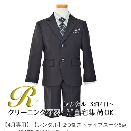
お問い合わせ
09
電話・メール・LINE
Photography
写真スタジオ APS
Angel's Photo Studio
七五三・発表会・記念撮影
対応
Web または お電話
予約
ヘアメイク・着付け
特典
スタジオを予約 →
【4月専用】【レンタル】2つ釦ストライプスーツ5点