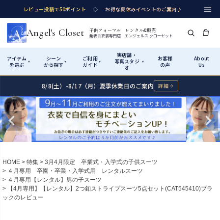
レビュー投稿で50ポイント
◇
お得な夏休みイベントのご案内♪
Angel's Closet
子供フォーマル レンタル&販売
発表会衣装専門店 エンジェルス クローゼット
実店舗・
アイテム
シーン
ご利用
お客様
About
写真スタジ
▾
▾
▾
▾
を選ぶ
から探す
ガイド
の声
Us
オ
8/8(土）-8/17（月）夏季休業日のご案内
詳細
Shop by Category
Shop by Occasion
How It Works
Visit Us
実店舗・写真スタジオ
アイテムから探す
シーンから探す
ご利用ガイド
Start
はじめに
カテゴリ詳細
→
サイズで選ぶ
→
性別・サイズで絞り込む
→
ショップガイド（総合案内）
01
HOME
特集
3月4月限定 卒業式・入学式の子供スーツ
レンタル・販売の入口
Rental
レンタル
４月専用 卒園・卒業・入学式用 レンタルスーツ
４月専用【レンタル】男の子スーツ
サイズの選び方
02
【4月専用】【レンタル】2つ釦ストライプスーツ5点セット(CAT545410)ブラ
測り方と目安
ックのレビュー
女の子ドレス
男の子スーツ
Angel's Closetについて
03