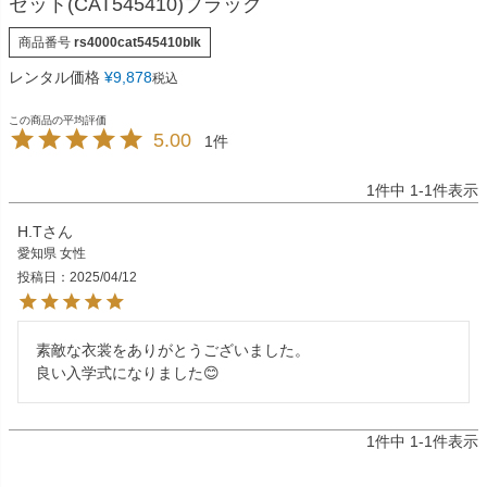
セット(CAT545410)ブラック
商品番号
rs4000cat545410blk
レンタル価格
¥
9,878
税込
5.00
1
1
件中
1
-
1
件表示
H.T
愛知県
女性
投稿日
2025/04/12
素敵な衣裳をありがとうございました。

良い入学式になりました😊
1
件中
1
-
1
件表示