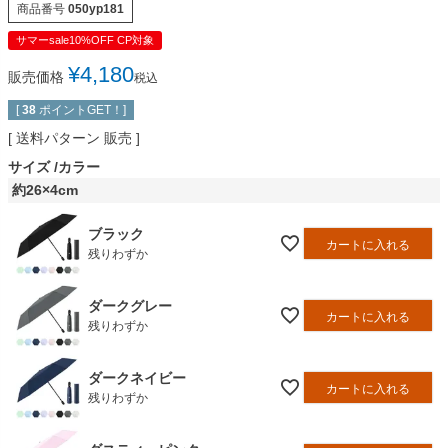
商品番号
050yp181
サマーsale10%OFF CP対象
¥
4,180
販売価格
税込
[
38
ポイントGET！]
送料パターン
販売
サイズ
カラー
約26×4cm
ブラック
カートに入れる
残りわずか
ダークグレー
カートに入れる
残りわずか
ダークネイビー
カートに入れる
残りわずか