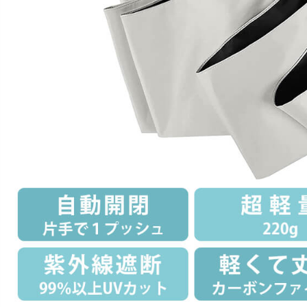
Photography
写真スタジオ APS
Angel's Photo Studio
七五三・発表会・記念撮影
対応
Web または お電話
予約
ヘアメイク・着付け
特典
スタジオを予約 →