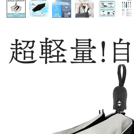
お問い合わせ
09
電話・メール・LINE
Graduation & Entrance
Shic
店舗を予約する →
卒業式・入学式
七
きちんと感のあるフォーマル
3歳