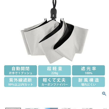
創業2003年からの想い
七五三着物
Rental
レンタル
小物・アクセ
レンタルのご案内
04
Season Best
予約・配送・返却・料金
Recital & Concours
Wed
アウター
レンタルの流れ
05
発表会・コンクール
結
4ステップで簡単
舞台で輝くステージ衣装
フラ
Sale
販売
あんしんパック
06
汚れ・キズ・破損の補償
コスチューム
Buy & Support
ご購入・サポート
Atelier
実店舗 つくば店
インナー・パニエ
販売・共通のご案内
07
Tsukuba Boutique
品質・返品・お手入れ
ジュエリー
茨城県土浦市大町14-16-1F
〒
送料・お支払い
08
10:00–18:00（完全予約制）
営業
送料・決済方法
月曜日
定休