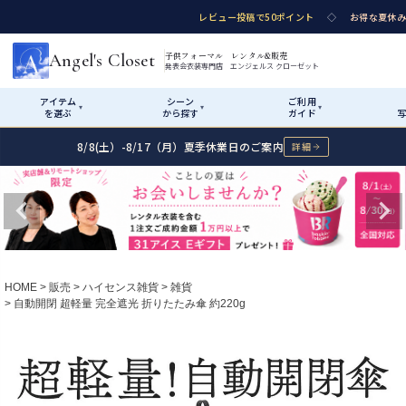
レビュー投稿で50ポイント
◇
お得な夏休み
Angel's Closet
子供フォーマル レンタル&販売
発表会衣装専門店 エンジェルス クローゼット
アイテム
シーン
ご利用
▾
▾
▾
を選ぶ
から探す
ガイド
写
8/8(土）-8/17（月）夏季休業日のご案内
詳細
Shop by Category
Shop by Occasion
How It Works
Visit Us
Start
はじめに
カテゴリ詳細
→
性別・サイズで絞り
ショップガイド（総合案内）
01
HOME
販売
ハイセンス雑貨
雑貨
レンタル・販売の入口
自動開閉 超軽量 完全遮光 折りたたみ傘 約220g
Rental
レンタル
サイズの選び方
02
測り方と目安
女の子ドレス
Angel's Closetについて
03