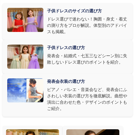
明で上品に映え、オフホワイト・パステルは華やかさが際立ちま
子供ドレスのサイズの選び方
す。またピアノ演奏なら落ち着いたシックなトーン、バイオリンやソ
ドレス選びで迷わない！胸囲・身丈・着丈
ロ演奏なら華やかで視線を集めるデザイン、合唱やアンサンブル
の測り方をプロが解説。体型別のアドバイ
なら衣装同士が調和するクラシカルな色合い、と演目に合わせた
スも掲載。
選び方もおすすめです。
子供ドレスの選び方
③ 演奏の動きを妨げない設計か確認する
発表会・結婚式・七五三などシーン別に失
敗しないドレス選びのポイントを紹介。
発表会ドレス選びで見落とされがちなのが"動きやすさ"です。ピ
アノならペダル操作を妨げない丈感、バイオリンなら弓を動かす
右腕のゆとり、管楽器なら胸元の締め付けがないこと——演奏の
発表会衣装の選び方
質は衣装で変わります。Angel's Closetのレンタル衣装は、元ピ
ピアノ・バレエ・音楽会など、発表会にふ
アノ教師の店長が
発表会・コンクールでのご使用を前提に厳選し
さわしい衣装の選び方を徹底解説。曲想や
た商品
を多数ご用意しています。
演出に合わせた色・デザインのポイントも
ご紹介。