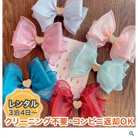
創業2003年からの想い
Season Best
七五三着物
シューズ
Recital & Concours
Wedding
Rental
レンタル
発表会・コンクール
結婚式
Atelier
小物・アクセ
パニエ
舞台で輝くステージ衣装
フラワーガール・リングボーイ・ゲ
実店舗 つくば店
スト
レンタルのご案内
04
予約・配送・返却・料金
Tsukuba Boutique
アウター
レディース
レンタルの流れ
05
茨城県土浦市大町14-16-1F
〒
4ステップで簡単
10:00–18:00（完全予約制）
営業
Sale
販売
あんしんパック
月曜日
06
定休
汚れ・キズ・破損の補償
店舗を予約する →
コスチューム
アウター
Graduation & Entrance
Shichi-Go-San
Buy & Support
ご購入・サポート
卒業式・入学式
七五三
きちんと感のあるフォーマル
3歳・5歳・7歳の晴れの日
インナー・パニエ
アクセサリー
販売・共通のご案内
07
品質・返品・お手入れ
ジュエリー
音楽雑貨
送料・お支払い
08
送料・決済方法