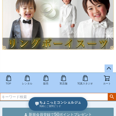
ペー
ジト
TOP
レンタル
販売
実店舗
写真スタジオ
カート
ップ
へ
ちょこっとコンシェルジュ
💬
気軽にご質問どうぞ
50
新規会員登録で
ポイントプレゼント