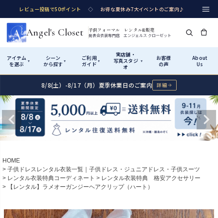
レビュー投稿で50ポイント
◇
お得な夏休み7大イベントのご案内♪
Angel's Closet
子供フォーマル レンタル&販売
発表会衣装専門店 エンジェルス クローゼット
実店舗・
アイテム
シーン
ご利用
お客様
About
写真スタジ
▾
▾
▾
▾
を選ぶ
から探す
ガイド
の声
Us
オ
8/8(土）-8/17（月）夏季休業日のご案内
詳細
Shop by Category
Shop by Occasion
How It Works
Visit Us
実店舗・写真スタジオ
アイテムから探す
シーンから探す
ご利用ガイド
Start
はじめに
カテゴリ詳細
→
サイズで選ぶ
→
性別・サイズで絞り込む
→
ショップガイド（総合案内）
01
HOME
レンタル・販売の入口
Rental
レンタル
子供ドレスレンタル衣装一覧｜子供ドレス・ジュニアドレス・子供スーツ
レンタル衣装特典コーディネート
レンタル衣装特典 格安アクセサリー
サイズの選び方
02
【レンタル】ラメオーガンジーヘアクリップ（ハート）
測り方と目安
女の子ドレス
男の子スーツ
Angel's Closetについて
03