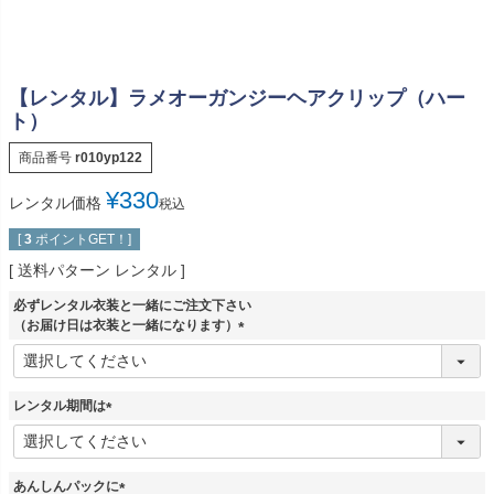
【レンタル】ラメオーガンジーヘアクリップ（ハー
ト）
商品番号
r010yp122
¥
330
レンタル価格
税込
[
3
ポイントGET！]
送料パターン
レンタル
必ずレンタル衣装と一緒にご注文下さい
（お届け日は衣装と一緒になります）
(
必
須
レンタル期間は
)
(
必
須
あんしんパックに
)