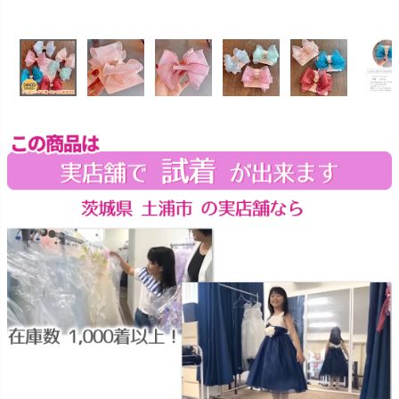
お問い合わせ
09
電話・メール・LINE
Photography
写真スタジオ APS
Angel's Photo Studio
七五三・発表会・記念撮影
対応
Web または お電話
予約
ヘアメイク・着付け
特典
スタジオを予約 →