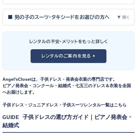
ピアノ発表会・バイオリン発表会・コンクールの舞台は、お子様にと
って特別な一日。元ピアノ教師としての経験から、衣装選びで大切
■ 男の子のスーツ・タキシードをお選びの方へ
▼ 開く
な3つのポイントをご紹介します。
男の子の発表会衣装は、フォーマル度・ジャケットの可動域・ズボ
ンの丈感が選びのポイント。タキシードは格式ある独奏・コンクール
① サイズは"ジャストフィット"を選ぶ
レンタルの不安・メリットをもっと詳しく
向け、スリーピーススーツやベストスタイルは合唱・アンサンブル向
舞台上で最も美しく見えるのは、お子様の体にきちんと合ったサ
けと、シーンで使い分けるのがおすすめです。詳しくは
発表会スー
レンタルのご案内を見る ▶
イズのドレス・スーツです。「大きめを買って長く着せたい」という
ツ・タキシード一覧
をご覧ください。
考えで購入を選ばれる方もいらっしゃいますが、発表会のように
一度きりの特別な日は、その瞬間のサイズにぴったり合う衣装が
Angel'sClosetは、子供ドレス・発表会衣装の専門店です。
何よりお子様を輝かせます。レンタルなら、その時のジャストサイ
ピアノ発表会・コンクール・結婚式・七五三のドレス＆衣装を全国
ズを遠慮なく選べるのが最大のメリット。胸囲・身丈の正しい測り
へお届けします。
方は
子供ドレスのサイズの選び方
で詳しくご案内しています。
子供ドレス・ジュニアドレス・子供スーツレンタル一覧はこちら
② 舞台で映える色・楽器に合うデザインを選ぶ
子供ドレスの選び方ガイド｜ピアノ発表会・
GUIDE
結婚式
発表会の舞台は照明が強く、客席からは意外と色味が飛んで見え
ます。ネイビー・ブラック・深みのあるジュエルカラーはホールの照