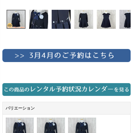
お問い合わせ
09
電話・メール・LINE
Photography
写真スタジオ APS
Angel's Photo Studio
七五三・発表会・記念撮影
対応
Web または お電話
予約
ヘアメイク・着付け
特典
スタジオを予約 →
バリエーション