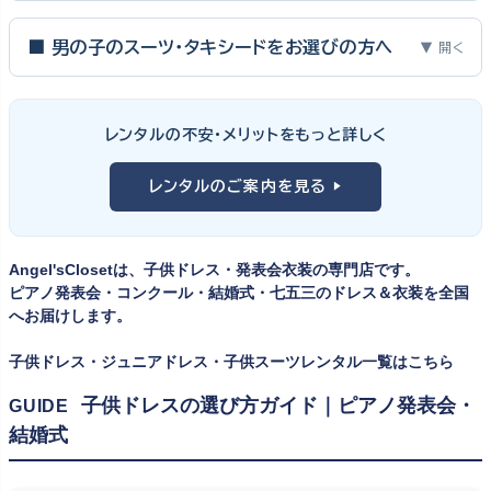
ピアノ発表会・バイオリン発表会・コンクールの舞台は、お子様にと
って特別な一日。元ピアノ教師としての経験から、衣装選びで大切
■ 男の子のスーツ・タキシードをお選びの方へ
▼ 開く
な3つのポイントをご紹介します。
男の子の発表会衣装は、フォーマル度・ジャケットの可動域・ズボ
ンの丈感が選びのポイント。タキシードは格式ある独奏・コンクール
① サイズは"ジャストフィット"を選ぶ
レンタルの不安・メリットをもっと詳しく
向け、スリーピーススーツやベストスタイルは合唱・アンサンブル向
舞台上で最も美しく見えるのは、お子様の体にきちんと合ったサ
けと、シーンで使い分けるのがおすすめです。詳しくは
発表会スー
レンタルのご案内を見る ▶
イズのドレス・スーツです。「大きめを買って長く着せたい」という
ツ・タキシード一覧
をご覧ください。
考えで購入を選ばれる方もいらっしゃいますが、発表会のように
一度きりの特別な日は、その瞬間のサイズにぴったり合う衣装が
Angel'sClosetは、子供ドレス・発表会衣装の専門店です。
何よりお子様を輝かせます。レンタルなら、その時のジャストサイ
ピアノ発表会・コンクール・結婚式・七五三のドレス＆衣装を全国
ズを遠慮なく選べるのが最大のメリット。胸囲・身丈の正しい測り
へお届けします。
方は
子供ドレスのサイズの選び方
で詳しくご案内しています。
子供ドレス・ジュニアドレス・子供スーツレンタル一覧はこちら
② 舞台で映える色・楽器に合うデザインを選ぶ
子供ドレスの選び方ガイド｜ピアノ発表会・
GUIDE
結婚式
発表会の舞台は照明が強く、客席からは意外と色味が飛んで見え
ます。ネイビー・ブラック・深みのあるジュエルカラーはホールの照