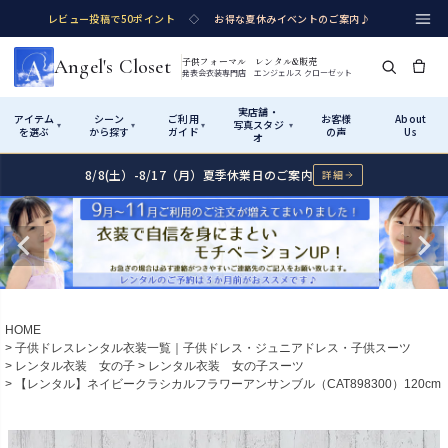
レビュー投稿で50ポイント
◇
お得な夏休みイベントのご案内♪
Angel's Closet
子供フォーマル レンタル&販売
発表会衣装専門店 エンジェルス クローゼット
実店舗・
アイテム
シーン
ご利用
お客様
About
写真スタジ
▾
▾
▾
▾
を選ぶ
から探す
ガイド
の声
Us
オ
8/8(土）-8/17（月）夏季休業日のご案内
詳細
Shop by Category
Shop by Occasion
How It Works
Visit Us
実店舗・写真スタジオ
アイテムから探す
シーンから探す
ご利用ガイド
Start
はじめに
カテゴリ詳細
→
サイズで選ぶ
→
性別・サイズで絞り込む
→
ショップガイド（総合案内）
01
HOME
レンタル・販売の入口
Rental
レンタル
子供ドレスレンタル衣装一覧｜子供ドレス・ジュニアドレス・子供スーツ
レンタル衣装 女の子
レンタル衣装 女の子スーツ
サイズの選び方
02
【レンタル】ネイビークラシカルフラワーアンサンブル（CAT898300）120cm
測り方と目安
女の子ドレス
男の子スーツ
Angel's Closetについて
03