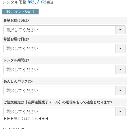
¥
8,778
レンタル価格
税込
[
80
ポイントGET！]
希望お届け月は
(
必
須
希望お届け日は
)
(
必
須
レンタル期間は
)
(
必
須
あんしんパックに
)
(
必
須
ご注文確定は【在庫確認完了メール】の送信をもって確定となります
)
(
必
▶▶▶詳しくはこちら◀◀◀
須
)