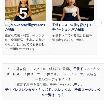
‹
›
Angel'sClosetが選ばれる5つ
子供ドレスで自信を育む｜モ
の理由
チベーションUPの秘密
豊富な衣装・格安小物レンタ
子供ドレスでやる気と自信を
ル・全国配送・安心の返却対
引き出す秘訣をご紹介。
応など、はじめてでも安心し
てご利用いただけます。
ピアノ発表会・コンクール・結婚式に最適な
子供ドレス・キッ
ズドレス
・子供スーツ・子供タキシード・フォーマル衣装をト
ータルコーディネイト！
「衣装で自信を身に纏いモチベーションUP！」
子供ドレスレンタル・キッズドレスレンタル・子供スーツレンタ
ル一覧はこちら