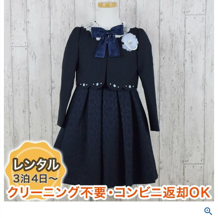
創業2003年からの想い
Season Best
七五三着物
シューズ
Recital & Concours
Wedding
Rental
レンタル
発表会・コンクール
結婚式
Atelier
小物・アクセ
パニエ
舞台で輝くステージ衣装
フラワーガール・リングボーイ・ゲ
実店舗 つくば店
スト
レンタルのご案内
04
予約・配送・返却・料金
Tsukuba Boutique
アウター
レディース
レンタルの流れ
05
茨城県土浦市大町14-16-1F
〒
4ステップで簡単
10:00–18:00（完全予約制）
営業
Sale
販売
あんしんパック
月曜日
06
定休
汚れ・キズ・破損の補償
店舗を予約する →
コスチューム
アウター
Graduation & Entrance
Shichi-Go-San
Buy & Support
ご購入・サポート
卒業式・入学式
七五三
きちんと感のあるフォーマル
3歳・5歳・7歳の晴れの日
インナー・パニエ
アクセサリー
販売・共通のご案内
07
品質・返品・お手入れ
ジュエリー
音楽雑貨
送料・お支払い
08
送料・決済方法