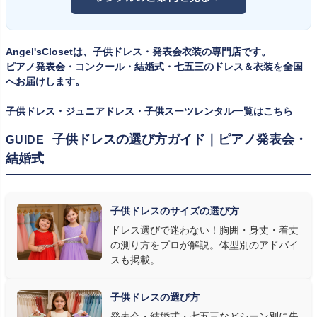
イズのドレス・スーツです。「大きめを買って長く着せたい」という
ツ・タキシード一覧
をご覧ください。
考えで購入を選ばれる方もいらっしゃいますが、発表会のように
一度きりの特別な日は、その瞬間のサイズにぴったり合う衣装が
Angel'sClosetは、子供ドレス・発表会衣装の専門店です。
何よりお子様を輝かせます。レンタルなら、その時のジャストサイ
ピアノ発表会・コンクール・結婚式・七五三のドレス＆衣装を全国
ズを遠慮なく選べるのが最大のメリット。胸囲・身丈の正しい測り
へお届けします。
方は
子供ドレスのサイズの選び方
で詳しくご案内しています。
子供ドレス・ジュニアドレス・子供スーツレンタル一覧はこちら
② 舞台で映える色・楽器に合うデザインを選ぶ
子供ドレスの選び方ガイド｜ピアノ発表会・
GUIDE
結婚式
発表会の舞台は照明が強く、客席からは意外と色味が飛んで見え
ます。ネイビー・ブラック・深みのあるジュエルカラーはホールの照
明で上品に映え、オフホワイト・パステルは華やかさが際立ちま
子供ドレスのサイズの選び方
す。またピアノ演奏なら落ち着いたシックなトーン、バイオリンやソ
ドレス選びで迷わない！胸囲・身丈・着丈
ロ演奏なら華やかで視線を集めるデザイン、合唱やアンサンブル
の測り方をプロが解説。体型別のアドバイ
なら衣装同士が調和するクラシカルな色合い、と演目に合わせた
スも掲載。
選び方もおすすめです。
子供ドレスの選び方
③ 演奏の動きを妨げない設計か確認する
発表会・結婚式・七五三などシーン別に失