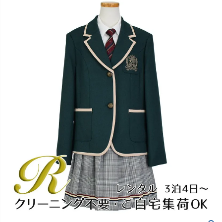
創業2003年からの想い
Season Best
七五三着物
シューズ
Recital & Concours
Wedding
Rental
レンタル
発表会・コンクール
結婚式
Atelier
小物・アクセ
パニエ
舞台で輝くステージ衣装
フラワーガール・リングボーイ・ゲ
実店舗 つくば店
スト
レンタルのご案内
04
予約・配送・返却・料金
Tsukuba Boutique
アウター
レディース
レンタルの流れ
05
茨城県土浦市大町14-16-1F
〒
4ステップで簡単
10:00–18:00（完全予約制）
営業
Sale
販売
あんしんパック
月曜日
06
定休
汚れ・キズ・破損の補償
店舗を予約する →
コスチューム
アウター
Graduation & Entrance
Shichi-Go-San
Buy & Support
ご購入・サポート
卒業式・入学式
七五三
きちんと感のあるフォーマル
3歳・5歳・7歳の晴れの日
インナー・パニエ
アクセサリー
販売・共通のご案内
07
品質・返品・お手入れ
ジュエリー
音楽雑貨
送料・お支払い
08
送料・決済方法