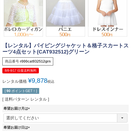
【レンタル】パイピングジャケット＆格子スカートス
ーツ4点セット(CAT932512)グリーン
商品番号
r000cat932512grn
8/8-8/17 往復送料無料
¥
9,878
レンタル価格
税込
[
90
ポイントGET！]
送料パターン
レンタル
希望お届け月は
(
必
須
希望お届け日は
)