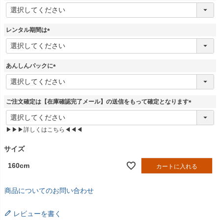
(
必
須
レンタル期間は
)
(
必
須
あんしんパックに
)
(
必
須
ご注文確定は【在庫確認完了メール】の送信をもって確定となります
)
(
必
▶▶▶詳しくはこちら◀◀◀
須
)
サイズ
160cm
カートに入れる
商品についてのお問い合わせ
レビューを書く