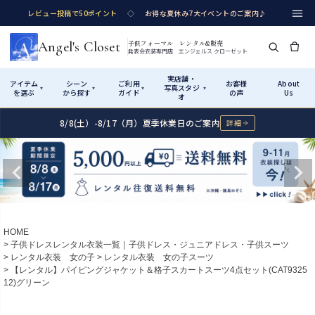
レビュー投稿で50ポイント
◇
お得な夏休み7大イベントのご案内♪
Angel's Closet
子供フォーマル レンタル&販売
発表会衣装専門店 エンジェルス クローゼット
実店舗・
アイテム
シーン
ご利用
お客様
About
写真スタジ
▾
▾
▾
▾
を選ぶ
から探す
ガイド
の声
Us
オ
8/8(土）-8/17（月）夏季休業日のご案内
詳細
Shop by Category
Shop by Occasion
How It Works
Visit Us
実店舗・写真スタジオ
アイテムから探す
シーンから探す
ご利用ガイド
Start
はじめに
カテゴリ詳細
→
サイズで選ぶ
→
性別・サイズで絞り込む
→
ショップガイド（総合案内）
01
HOME
レンタル・販売の入口
Rental
レンタル
子供ドレスレンタル衣装一覧｜子供ドレス・ジュニアドレス・子供スーツ
レンタル衣装 女の子
レンタル衣装 女の子スーツ
サイズの選び方
02
【レンタル】パイピングジャケット＆格子スカートスーツ4点セット(CAT9325
測り方と目安
12)グリーン
女の子ドレス
男の子スーツ
Angel's Closetについて
03