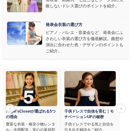
敗しないドレス選びのポイントを紹介。
発表会ドレス選びで見落とされがちなのが"動きやすさ"です。ピ
アノならペダル操作を妨げない丈感、バイオリンなら弓を動かす
右腕のゆとり、管楽器なら胸元の締め付けがないこと——演奏の
発表会衣装の選び方
質は衣装で変わります。Angel's Closetのレンタル衣装は、元ピ
ピアノ・バレエ・音楽会など、発表会にふ
アノ教師の店長が
発表会・コンクールでのご使用を前提に厳選し
さわしい衣装の選び方を徹底解説。曲想や
た商品
を多数ご用意しています。
演出に合わせた色・デザインのポイントも
ご紹介。
‹
›
Angel'sClosetが選ばれる5つ
子供ドレスで自信を育む｜モ
の理由
チベーションUPの秘密
豊富な衣装・格安小物レンタ
子供ドレスでやる気と自信を
ル・全国配送・安心の返却対
引き出す秘訣をご紹介。