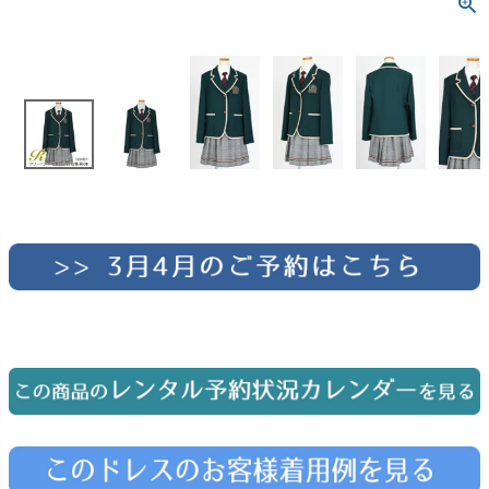
お問い合わせ
09
電話・メール・LINE
Photography
写真スタジオ APS
Angel's Photo Studio
七五三・発表会・記念撮影
対応
Web または お電話
予約
ヘアメイク・着付け
特典
スタジオを予約 →