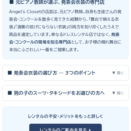
■ 元ピアノ教師が選ぶ、発表会衣装の専門店
Angel's Closetの店長は、元ピアノ教師。自身も生徒さんの発
表会・コンクールを数多く見てきた経験から、「舞台で映える衣
装」「演奏の妨げにならない衣装」の両方を知り尽くしたうえで
商品を選定しています。単なるドレスレンタル店ではなく、
発表
会・コンクールの現場を知る専門店
として、お子様の晴れ舞台に
本当にふさわしい一着をご提案します。
■ 発表会衣装の選び方 — 3つのポイント
▼ 開く
ピアノ発表会・バイオリン発表会・コンクールの舞台は、お子様にと
って特別な一日。元ピアノ教師としての経験から、衣装選びで大切
■ 男の子のスーツ・タキシードをお選びの方へ
▼ 開く
な3つのポイントをご紹介します。
男の子の発表会衣装は、フォーマル度・ジャケットの可動域・ズボ
ンの丈感が選びのポイント。タキシードは格式ある独奏・コンクール
① サイズは"ジャストフィット"を選ぶ
レンタルの不安・メリットをもっと詳しく
向け、スリーピーススーツやベストスタイルは合唱・アンサンブル向
舞台上で最も美しく見えるのは、お子様の体にきちんと合ったサ
けと、シーンで使い分けるのがおすすめです。詳しくは
発表会スー
レンタルのご案内を見る ▶