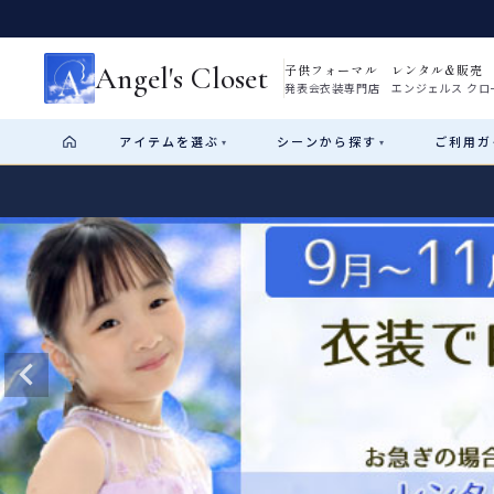
Angel's Closet
子供フォーマル レンタル&販売
発表会衣装専門店 エンジェルス クロ
アイテム
を選ぶ
シーン
から探す
ご利用
ガ
▾
▾
Shop by Category
Shop by Occasion
How It Works
Visit Us
Start
はじめに
ショップガイド（総合案内）
01
レンタル・販売の入口
Rental
レンタル
サイズの選び方
02
測り方と目安
女の子ドレス
男の子スーツ
Angel's Closetについて
03
創業2003年からの想い