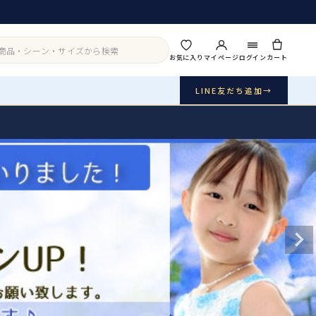
お気に入り
マイページ
ログイン
カート
LINE友だち追加
→
実店舗・写真スタジオ
アイテムから探す
シーンから探す
ご利用ガイド
Buy & Support
ご購入・サポート
販売・共通のご案内
07
品質・返品・お手入れ
送料・お支払い
08
送料・決済方法
アウター
インナー・パニエ
お問い合わせ
09
電話・メール・LINE