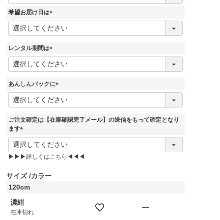
必
須
希望お届け日は
)
(
必
須
レンタル期間は
)
(
必
須
あんしんパックに
)
(
必
須
ご注文確定は【在庫確認完了メール】の送信をもって確定となり
)
ます
(
必
▶▶▶詳しくはこちら◀◀◀
須
)
サイズ
カラー
120cm
濃紺
—
在庫切れ