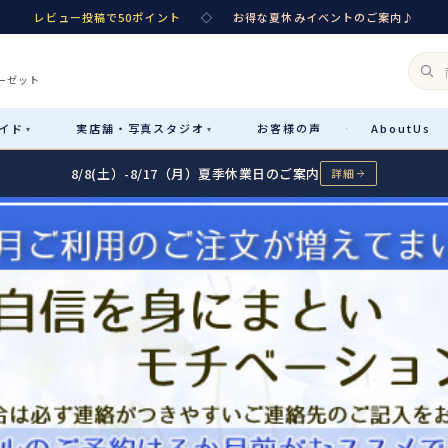
レビュー投稿で50ポイント
◇
お得な夏休みイベントのご案内♪
ーゼット
イド
実店舗・
写真スタジオ
お客様
の声
About
Us
·
▾
▾
8/8(土）-8/17（月）夏季休業日のご案内
詳細
Rental
レンタル
カテゴリ詳細
→
サイズで選ぶ
→
性別・サイズで絞り込む
→
レンタルのご案内
04
予約・配送・返却・料金
Sale
販売
レンタルの流れ
05
4ステップで簡単
七五三着物
コスチューム
あんしんパック
06
汚れ・キズ・破損の補償