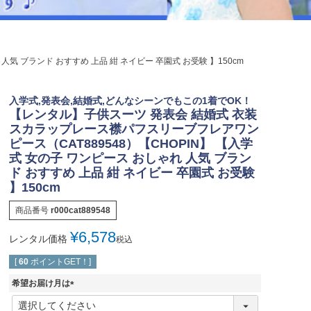
ジュエリー
音楽雑貨
Shichi-Go-San
気 ブランド おすすめ 上品 紺 ネイビー 卒園式 お受験 】150cm
七五三
3歳・5歳・7歳の晴れの日
入学式,発表会,結婚式,どんなシーンでもこの1着でOK！
【レンタル】子供スーツ 発表会 結婚式 衣装
スカラップレース襟パフスリーブフレアワン
ピース（CAT889548）【CHOPIN】 【入学
式 女の子 ワンピース おしゃれ 人気 ブラン
ド おすすめ 上品 紺 ネイビー 卒園式 お受験
】150cm
商品番号
r000cat889548
¥
6,578
レンタル価格
税込
[
60
ポイントGET！]
希望お届け月は
(