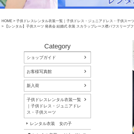
シューズ
小物・アクセ
Season Best
アウター
レディース
HOME
子供ドレスレンタル衣装一覧｜子供ドレス・ジュニアドレス・子供スー
Recital & Concours
Wedding
【レンタル】子供スーツ 発表会 結婚式 衣装 スカラップレース襟パフスリーブフレアワン
発表会・コンクール
結婚式
舞台で輝くステージ衣装
フラワーガー
Category
Atelier
ショップガイド
実店舗 つくば店
Tsukuba Boutique
お客様写真館
茨城県土浦市大町14-16-1F
新入荷
〒
10:00–18:00（完全予約制）
営業
月曜日
定休
子供ドレスレンタル衣装一覧
｜子供ドレス・ジュニアドレ
店舗を予約する →
ス・子供スーツ
レンタル衣装 女の子