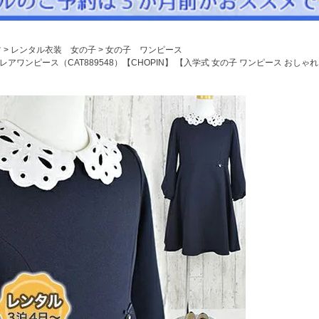
パニエ
アクセサリー
ツ
レンタル衣装 女の子
女の子 ワンピース
Graduation & Entrance
ピース（CAT889548）【CHOPIN】 【入学式 女の子 ワンピース おしゃれ 人
卒業式・入学式
ル・リングボーイ・ゲスト
きちんと感のあるフォーマル
Photography
写真スタジオ APS
Angel's Photo Studio
七五三・発表会・記念撮影
対応
Web または お電話
予約
ヘアメイク・着付け
特典
スタジオを予約 →