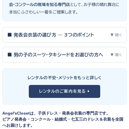
会・コンクールの現場を知る専門店
として、お子様の晴れ舞台に
本当にふさわしい一着をご提案します。
■ 発表会衣装の選び方 — 3つのポイント
▼ 開く
ピアノ発表会・バイオリン発表会・コンクールの舞台は、お子様にと
って特別な一日。元ピアノ教師としての経験から、衣装選びで大切
■ 男の子のスーツ・タキシードをお選びの方へ
▼ 開く
な3つのポイントをご紹介します。
男の子の発表会衣装は、フォーマル度・ジャケットの可動域・ズボ
ンの丈感が選びのポイント。タキシードは格式ある独奏・コンクール
① サイズは"ジャストフィット"を選ぶ
レンタルの不安・メリットをもっと詳しく
向け、スリーピーススーツやベストスタイルは合唱・アンサンブル向
舞台上で最も美しく見えるのは、お子様の体にきちんと合ったサ
けと、シーンで使い分けるのがおすすめです。詳しくは
発表会スー
レンタルのご案内を見る ▶
イズのドレス・スーツです。「大きめを買って長く着せたい」という
ツ・タキシード一覧
をご覧ください。
考えで購入を選ばれる方もいらっしゃいますが、発表会のように
一度きりの特別な日は、その瞬間のサイズにぴったり合う衣装が
Angel'sClosetは、子供ドレス・発表会衣装の専門店です。
何よりお子様を輝かせます。レンタルなら、その時のジャストサイ
ピアノ発表会・コンクール・結婚式・七五三のドレス＆衣装を全国
ズを遠慮なく選べるのが最大のメリット。胸囲・身丈の正しい測り
へお届けします。