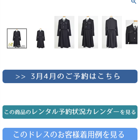
お問い合わせ
09
電話・メール・LINE
Photography
写真スタジオ APS
Angel's Photo Studio
七五三・発表会・記念撮影
対応
Web または お電話
予約
ヘアメイク・着付け
特典
スタジオを予約 →