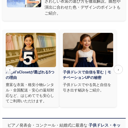
さわしい衣装の選び方を徹底解説。曲想や
た商品
を多数ご用意しています。
演出に合わせた色・デザインのポイントも
ご紹介。
‹
›
Angel'sClosetが選ばれる5つ
子供ドレスで自信を育む｜モ
の理由
チベーションUPの秘密
豊富な衣装・格安小物レンタ
子供ドレスでやる気と自信を
ル・全国配送・安心の返却対
引き出す秘訣をご紹介。
応など、はじめてでも安心し
てご利用いただけます。
ピアノ発表会・コンクール・結婚式に最適な
子供ドレス・キッ