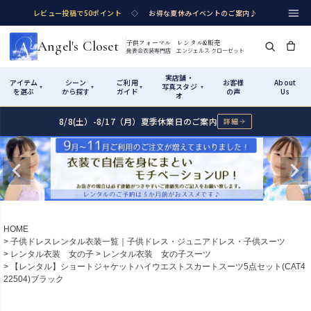
レビュー投稿で50ポイント
◇
お得な夏休みイベントのご案内♪
Angel's Closet
子供フォーマル レンタル&販売
発表会衣装専門店 エンジェルス クローゼット
実店舗・
アイテム
シーン
ご利用
お客様
About
写真スタジ
▾
▾
▾
▾
を選ぶ
から探す
ガイド
の声
Us
オ
8/8(土）-8/17（月）夏季休業日のご案内
詳細
Shop by Category
Shop by Occasion
How It Works
Visit Us
実店舗・写真スタジオ
アイテムから探す
シーンから探す
ご利用ガイド
Start
はじめに
カテゴリ詳細
→
サイズで選ぶ
→
性別・サイズで絞り込む
→
ショップガイド（総合案内）
01
HOME
レンタル・販売の入口
Rental
レンタル
子供ドレスレンタル衣装一覧｜子供ドレス・ジュニアドレス・子供スーツ
レンタル衣装 女の子
レンタル衣装 女の子スーツ
サイズの選び方
02
【レンタル】ショートジャケットハイウエストスカートスーツ5点セット(CAT4
測り方と目安
22504)ブラック
女の子ドレス
男の子スーツ
Angel's Closetについて
03