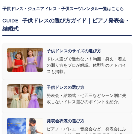
方は
子供ドレスのサイズの選び方
で詳しくご案内しています。
子供ドレス・ジュニアドレス・子供スーツレンタル一覧はこちら
② 舞台で映える色・楽器に合うデザインを選ぶ
子供ドレスの選び方ガイド｜ピアノ発表会・
GUIDE
結婚式
発表会の舞台は照明が強く、客席からは意外と色味が飛んで見え
ます。ネイビー・ブラック・深みのあるジュエルカラーはホールの照
明で上品に映え、オフホワイト・パステルは華やかさが際立ちま
子供ドレスのサイズの選び方
す。またピアノ演奏なら落ち着いたシックなトーン、バイオリンやソ
ドレス選びで迷わない！胸囲・身丈・着丈
ロ演奏なら華やかで視線を集めるデザイン、合唱やアンサンブル
の測り方をプロが解説。体型別のアドバイ
なら衣装同士が調和するクラシカルな色合い、と演目に合わせた
スも掲載。
選び方もおすすめです。
子供ドレスの選び方
③ 演奏の動きを妨げない設計か確認する
発表会・結婚式・七五三などシーン別に失
敗しないドレス選びのポイントを紹介。
発表会ドレス選びで見落とされがちなのが"動きやすさ"です。ピ
アノならペダル操作を妨げない丈感、バイオリンなら弓を動かす
右腕のゆとり、管楽器なら胸元の締め付けがないこと——演奏の
発表会衣装の選び方
質は衣装で変わります。Angel's Closetのレンタル衣装は、元ピ
ピアノ・バレエ・音楽会など、発表会にふ
アノ教師の店長が
発表会・コンクールでのご使用を前提に厳選し