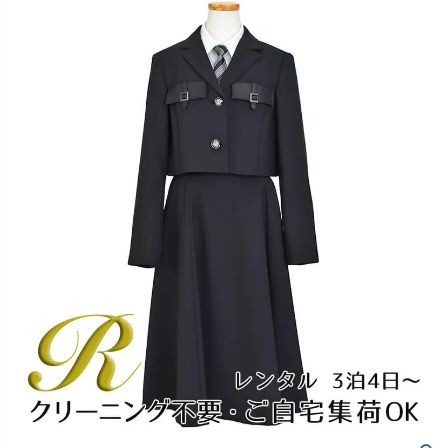
創業2003年からの想い
Season Best
七五三着物
シューズ
Recital & Concours
Wedding
Rental
レンタル
発表会・コンクール
結婚式
Atelier
小物・アクセ
パニエ
舞台で輝くステージ衣装
フラワーガール・リングボーイ・ゲ
実店舗 つくば店
スト
レンタルのご案内
04
予約・配送・返却・料金
Tsukuba Boutique
アウター
レディース
レンタルの流れ
05
茨城県土浦市大町14-16-1F
〒
4ステップで簡単
10:00–18:00（完全予約制）
営業
Sale
販売
あんしんパック
月曜日
06
定休
汚れ・キズ・破損の補償
店舗を予約する →
コスチューム
アウター
Graduation & Entrance
Shichi-Go-San
Buy & Support
ご購入・サポート
卒業式・入学式
七五三
きちんと感のあるフォーマル
3歳・5歳・7歳の晴れの日
インナー・パニエ
アクセサリー
販売・共通のご案内
07
品質・返品・お手入れ
ジュエリー
音楽雑貨
送料・お支払い
08
送料・決済方法