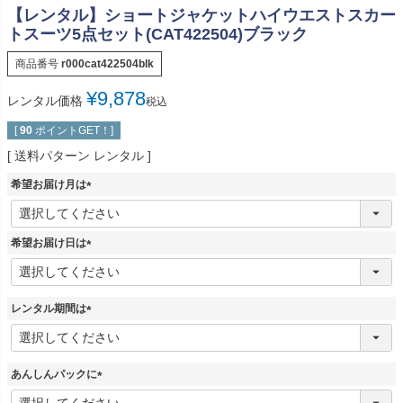
【レンタル】ショートジャケットハイウエストスカー
トスーツ5点セット(CAT422504)ブラック
商品番号
r000cat422504blk
¥
9,878
レンタル価格
税込
[
90
ポイントGET！]
送料パターン
レンタル
希望お届け月は
(
必
須
希望お届け日は
)
(
必
須
レンタル期間は
)
(
必
須
あんしんパックに
)
(