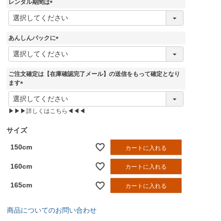
レンタル期間は
)
(
必
須
あんしんパックに
)
(
必
須
ご注文確定は【在庫確認完了メール】の送信をもって確定となり
)
ます
(
必
▶▶▶詳しくはこちら◀◀◀
須
)
サイズ
150cm
カートに入れる
160cm
カートに入れる
165cm
カートに入れる
商品についてのお問い合わせ