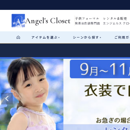
Angel's Closet
子供フォーマル レンタル&販売
発表会衣装専門店 エンジェルス クロ
アイテム
を選ぶ
シーン
から探す
ご利用
ガ
▾
▾
Shop by Category
Shop by Occasion
How It Works
Visit Us
Start
はじめに
ショップガイド（総合案内）
01
レンタル・販売の入口
Rental
レンタル
サイズの選び方
02
測り方と目安
女の子ドレス
男の子スーツ
Angel's Closetについて
03
創業2003年からの想い