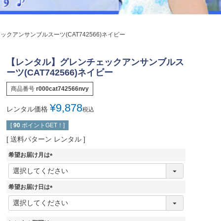
ジュエリー
音楽雑貨
クアンサンブルスーツ(CAT742566)ネイビー
Shichi-Go-San
七五三
【レンタル】グレンチェックアンサンブルス
3歳・5歳・7歳の晴れの日
ーツ(CAT742566)ネイビー
商品番号
r000cat742566nvy
¥
9,878
レンタル価格
税込
[
90
ポイントGET！]
送料パターン
レンタル
希望お届け月は
(
必
須
希望お届け日は
)
(
必
須