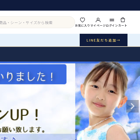
お気に入り
マイページ
ログイン
カート
LINE友だち追加
→
実店舗・写真スタジオ
アイテムから探す
シーンから探す
ご利用ガイド
Buy & Support
ご購入・サポート
販売・共通のご案内
07
品質・返品・お手入れ
送料・お支払い
08
送料・決済方法
アウター
インナー・パニエ
お問い合わせ
09
電話・メール・LINE