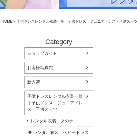
シューズ
小物・アクセ
Season Best
アウター
レディース
HOME
子供ドレスレンタル衣装一覧｜子供ドレス・ジュニアドレス・子供スー
Recital & Concours
Wedding
発表会・コンクール
結婚式
舞台で輝くステージ衣装
フラワーガー
Category
ショップガイド
Atelier
実店舗 つくば店
お客様写真館
Tsukuba Boutique
新入荷
茨城県土浦市大町14-16-1F
〒
10:00–18:00（完全予約制）
営業
子供ドレスレンタル衣装一覧
月曜日
定休
｜子供ドレス・ジュニアドレ
ス・子供スーツ
店舗を予約する →
レンタル衣装 女の子
レンタル衣装 ベビードレス