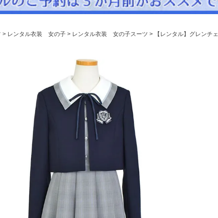
パニエ
アクセサリー
ツ
レンタル衣装 女の子
レンタル衣装 女の子スーツ
【レンタル】グレンチェッ
Graduation & Entrance
卒業式・入学式
ル・リングボーイ・ゲスト
きちんと感のあるフォーマル
Photography
写真スタジオ APS
Angel's Photo Studio
七五三・発表会・記念撮影
対応
Web または お電話
予約
ヘアメイク・着付け
特典
スタジオを予約 →