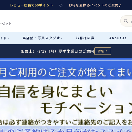
レビュー投稿で50ポイント
◇
お得な夏休みイベントのご案内♪
ーゼット
イド
実店舗・
写真スタジオ
お客様
の声
About
Us
·
▾
▾
8/8(土）-8/17（月）夏季休業日のご案内
詳細
Rental
レンタル
カテゴリ詳細
→
サイズで選ぶ
→
性別・サイズで絞り込む
→
レンタルのご案内
04
予約・配送・返却・料金
Sale
販売
レンタルの流れ
05
4ステップで簡単
七五三着物
コスチューム
あんしんパック
06
汚れ・キズ・破損の補償