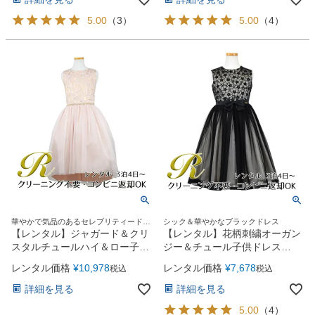
5.00
（
3
）
5.00
（
4
）
華やかで気品のあるセレブリティードレ
シック＆華やかなブラックドレス
ス
【レンタル】ジャガード＆クリ
【レンタル】花柄刺繍オーガン
スタルチュールハイ＆ロー子供
ジー＆チュール子供ドレス
ドレス(SK805)ピンク
【CHOPIN】(CAT182313)ブラ
レンタル価格
¥
10,978
レンタル価格
¥
7,678
税込
税込
ック
詳細を見る
詳細を見る
5.00
（
4
）