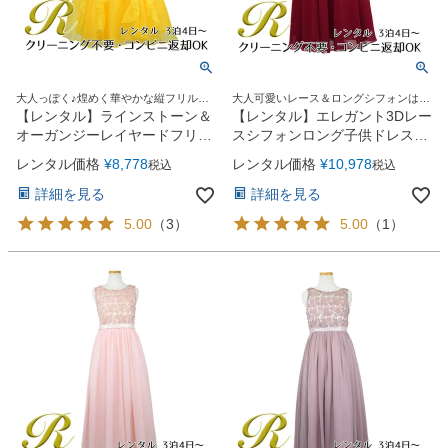
大人っぽく♪煌めく華やかな縦フリルド
大人可愛いレース＆ロングシフォンはジ
レス
ュニア＆レディースにも人気！
【レンタル】ラインストーン＆
【レンタル】エレガント3Dレー
オーガンジーレイヤードフリル
スシフォンロング子供ドレス
子供ドレス(HC734)イエロー
(CDC5006)バーガンディー
レンタル価格
¥
8,778
レンタル価格
¥
10,978
税込
税込
詳細を見る
詳細を見る
5.00
（
3
）
5.00
（
1
）