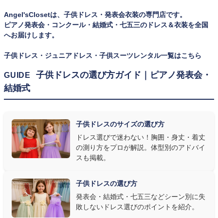
一度きりの特別な日は、その瞬間のサイズにぴったり合う衣装が
Angel'sClosetは、子供ドレス・発表会衣装の専門店です。
何よりお子様を輝かせます。レンタルなら、その時のジャストサイ
ピアノ発表会・コンクール・結婚式・七五三のドレス＆衣装を全国
ズを遠慮なく選べるのが最大のメリット。胸囲・身丈の正しい測り
へお届けします。
方は
子供ドレスのサイズの選び方
で詳しくご案内しています。
子供ドレス・ジュニアドレス・子供スーツレンタル一覧はこちら
② 舞台で映える色・楽器に合うデザインを選ぶ
子供ドレスの選び方ガイド｜ピアノ発表会・
GUIDE
結婚式
発表会の舞台は照明が強く、客席からは意外と色味が飛んで見え
ます。ネイビー・ブラック・深みのあるジュエルカラーはホールの照
明で上品に映え、オフホワイト・パステルは華やかさが際立ちま
子供ドレスのサイズの選び方
す。またピアノ演奏なら落ち着いたシックなトーン、バイオリンやソ
ドレス選びで迷わない！胸囲・身丈・着丈
ロ演奏なら華やかで視線を集めるデザイン、合唱やアンサンブル
の測り方をプロが解説。体型別のアドバイ
なら衣装同士が調和するクラシカルな色合い、と演目に合わせた
スも掲載。
選び方もおすすめです。
子供ドレスの選び方
③ 演奏の動きを妨げない設計か確認する
発表会・結婚式・七五三などシーン別に失
敗しないドレス選びのポイントを紹介。
発表会ドレス選びで見落とされがちなのが"動きやすさ"です。ピ