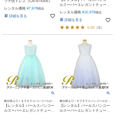
ツ子供ドレス（CAT879305）
ルスーパーエレガントチュール
レンタル価格
¥
7,678
税込
子供ドレス(cdc5008)シャンパ
レンタル価格
¥
10,978
税込
ン
詳細を見る
詳細を見る
5.00
（
3
）
舞台映え◎！キラキラスパンコールがい
舞台映え◎！キラキラスパンコールがい
っぱいのドレス
っぱいのドレス
【レンタル】パールスパンコー
【レンタル】パールスパンコー
ルスーパーエレガントチュール
ルスーパーエレガントチュール