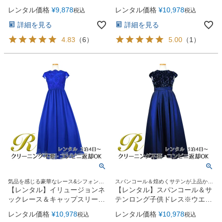
ス※ウエストリボン結び型
ボン型(YP136A)ネイビー
レンタル価格
¥
9,878
レンタル価格
¥
10,978
税込
税込
(YP157)ブラック
詳細を見る
詳細を見る
4.83
（
6
）
5.00
（
1
）
気品を感じる豪華なレース&シフォンロ
スパンコール＆煌めくサテンが上品かつ
ングドレス
華やかなＡラインロングドレス
【レンタル】イリュージョンネ
【レンタル】スパンコール＆サ
ックレース＆キャップスリーブ
テンロング子供ドレス※ウエス
シフォンロング子供ドレス
トリボン結び型(YP136B)ネイ
レンタル価格
¥
10,978
レンタル価格
¥
10,978
税込
税込
(YP158)ロイヤルブルー
ビー