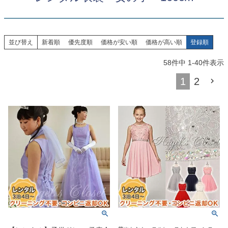
創業2003年からの想い
Season Best
七五三着物
シューズ
Recital & Concours
Wedding
Rental
レンタル
発表会・コンクール
結婚式
Atelier
並び替え
新着順
優先度順
価格が安い順
価格が高い順
登録順
小物・アクセ
パニエ
舞台で輝くステージ衣装
フラワーガール・リングボーイ・ゲ
実店舗 つくば店
スト
レンタルのご案内
04
58
件中
1
-
40
件表示
予約・配送・返却・料金
Tsukuba Boutique
アウター
レディース
1
2
レンタルの流れ
05
茨城県土浦市大町14-16-1F
〒
4ステップで簡単
10:00–18:00（完全予約制）
営業
Sale
販売
あんしんパック
月曜日
06
定休
汚れ・キズ・破損の補償
店舗を予約する →
コスチューム
アウター
Graduation & Entrance
Shichi-Go-San
Buy & Support
ご購入・サポート
卒業式・入学式
七五三
きちんと感のあるフォーマル
3歳・5歳・7歳の晴れの日
インナー・パニエ
アクセサリー
販売・共通のご案内
07
品質・返品・お手入れ
ジュエリー
音楽雑貨
送料・お支払い
08
送料・決済方法