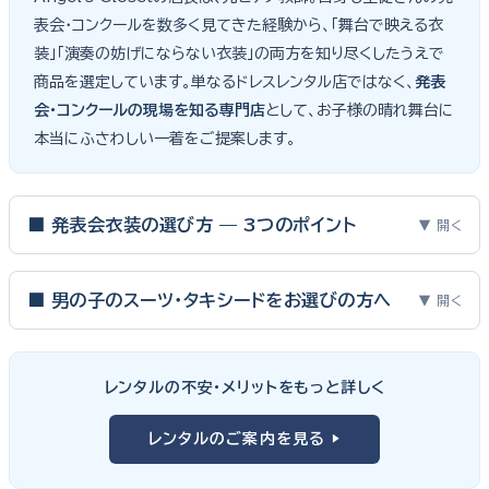
表会・コンクールを数多く見てきた経験から、「舞台で映える衣
装」「演奏の妨げにならない衣装」の両方を知り尽くしたうえで
商品を選定しています。単なるドレスレンタル店ではなく、
発表
会・コンクールの現場を知る専門店
として、お子様の晴れ舞台に
本当にふさわしい一着をご提案します。
■ 発表会衣装の選び方 — 3つのポイント
▼ 開く
ピアノ発表会・バイオリン発表会・コンクールの舞台は、お子様にと
って特別な一日。元ピアノ教師としての経験から、衣装選びで大切
■ 男の子のスーツ・タキシードをお選びの方へ
▼ 開く
な3つのポイントをご紹介します。
男の子の発表会衣装は、フォーマル度・ジャケットの可動域・ズボ
ンの丈感が選びのポイント。タキシードは格式ある独奏・コンクール
① サイズは"ジャストフィット"を選ぶ
レンタルの不安・メリットをもっと詳しく
向け、スリーピーススーツやベストスタイルは合唱・アンサンブル向
舞台上で最も美しく見えるのは、お子様の体にきちんと合ったサ
けと、シーンで使い分けるのがおすすめです。詳しくは
発表会スー
レンタルのご案内を見る ▶
イズのドレス・スーツです。「大きめを買って長く着せたい」という
ツ・タキシード一覧
をご覧ください。
考えで購入を選ばれる方もいらっしゃいますが、発表会のように