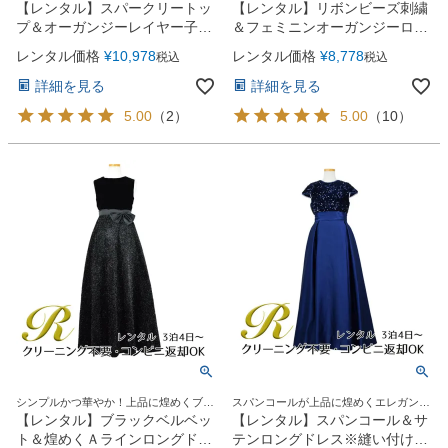
レス
ビードレス
【レンタル】スパークリートッ
【レンタル】リボンビーズ刺繍
プ＆オーガンジーレイヤー子供
＆フェミニンオーガンジーロン
ドレス(JK3811)タープ
グ子供ドレス(YP155)ネイビー
レンタル価格
¥
10,978
レンタル価格
¥
8,778
税込
税込
詳細を見る
詳細を見る
5.00
（
2
）
5.00
（
10
）
シンプルかつ華やか！上品に煌めくブラ
スパンコールが上品に煌めくエレガント
ックロングドレス
Ａラインロングドレス
【レンタル】ブラックベルベッ
【レンタル】スパンコール＆サ
ト＆煌めくＡラインロングドレ
テンロングドレス※縫い付けリ