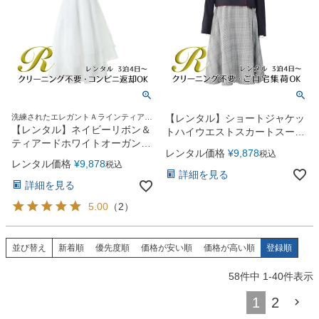
洗練されたエレガントＡラインティアー
【レンタル】ショートジャケッ
ドロングドレス
【レンタル】ネイビーリボン＆
トハイウエストスカートスーツ
ティアードホワイトオーガンジ
5点セット(CAT422503)ネイビ
レンタル価格
¥
9,878
税込
ーロングドレス(YP194)ホワイ
ー
レンタル価格
¥
9,878
税込
ト
詳細を見る
詳細を見る
5.00
（
2
）
並び替え
新着順
優先度順
価格が安い順
価格が高い順
登録順
58
件中
1
-
40
件表示
1
2