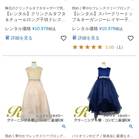
胸元のクリンクルタフタギャザーで気に
煌めく華やかフレンチスリーブロングド
なるお胸元を美しく演出
レス
【レンタル】クリンクルタフタ
【レンタル】スパークリートッ
＆チュールロング子供ドレス
プ＆オーガンジーレイヤー子供
（コルセットバック）
ドレス(JK3811)バーガンディー
レンタル価格
¥
10,978
レンタル価格
¥
10,978
税込
税込
(CDC4001)ホワイト
詳細を見る
詳細を見る
5.00
（
1
）
煌めく華やかフレンチスリーブロングド
バイオリンやピアノ発表会に最適なネイ