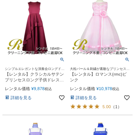
シンプルエレガントな演奏会ロングドレ
大粒パール＆刺繍が素敵なプリンセスロ
ス
ングドレス
【レンタル】クラシカルサテン
【レンタル】ロマンス(rmc)ピ
プリンセスロング子供ドレス
ンク
B(yp005b)バーガンディー
レンタル価格
¥
9,878
レンタル価格
¥
10,978
税込
税込
詳細を見る
詳細を見る
5.00
（
1
）