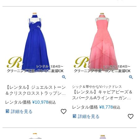
【レンタル】ジュエルストーン
シック＆華やかなVバックドレス
【レンタル】キャビアビーズ＆
＆クリスクロスストラップシフ
スパークルAラインオーガンジ
ォンドレス(JK3556)ロイヤルブ
レンタル価格
¥
10,978
税込
ードレス(HC2007)コーラル
ルー
レンタル価格
¥
8,778
税込
詳細を見る
詳細を見る