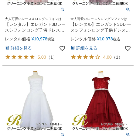
大人可愛いレース＆ロングシフォンはジ
大人可愛いレース＆ロングシフォンはジ
ュニア＆レディースにも人気！
ュニア＆レディースにも人気！
【レンタル】エレガント3Dレー
【レンタル】エレガント3Dレー
スシフォンロング子供ドレス
スシフォンロング子供ドレス
(CDC5006)ブラッシュ
(CDC5006)ダスティピンク
レンタル価格
¥
10,978
レンタル価格
¥
10,978
税込
税込
詳細を見る
詳細を見る
5.00
（
1
）
4.00
（
1
）