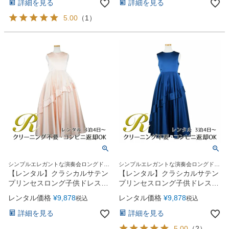
詳細を見る
詳細を見る
5.00
（
1
）
シンプルエレガントな演奏会ロングドレ
シンプルエレガントな演奏会ロングドレ
ス
ス
【レンタル】クラシカルサテン
【レンタル】クラシカルサテン
プリンセスロング子供ドレス
プリンセスロング子供ドレス
A(yp005a)シャンパン
B(yp005b)ライトネイビー
レンタル価格
¥
9,878
レンタル価格
¥
9,878
税込
税込
詳細を見る
詳細を見る
5.00
（
2
）