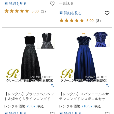
一言説明
詳細を見る
5.00
（
2
）
詳細を見る
5.00
（
8
）
【レンタル】ブラックベルベッ
【レンタル】スパンコール＆サ
ト＆煌めくＡラインロングドレ
テンロングドレス※コルセット
ス※コルセットバックリボン結
バックリボン結び型(YP136C)
レンタル価格
¥
9,878
レンタル価格
¥
10,978
税込
税込
び型(YP157B)ブラック
ネイビー
詳細を見る
詳細を見る