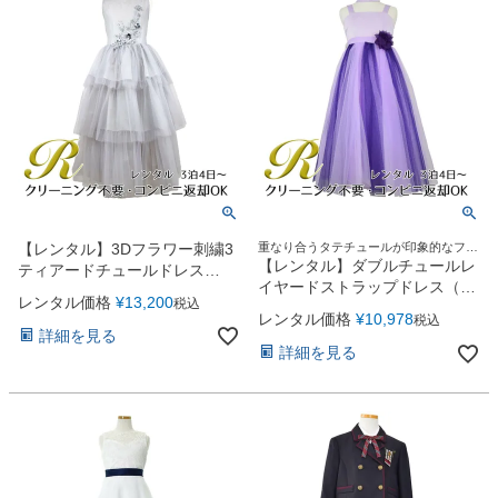
【レンタル】3Dフラワー刺繍3
重なり合うタテチュールが印象的なファ
ンタジックドレス
【レンタル】ダブルチュールレ
ティアードチュールドレス
イヤードストラップドレス（ス
(ccd795)シルバー
レンタル価格
¥
13,200
税込
トール付）(JK3355)パープル
レンタル価格
¥
10,978
税込
詳細を見る
詳細を見る