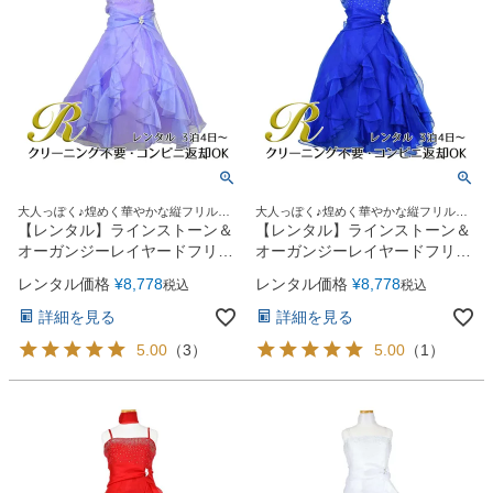
大人っぽく♪煌めく華やかな縦フリルド
大人っぽく♪煌めく華やかな縦フリルド
レス
レス
【レンタル】ラインストーン＆
【レンタル】ラインストーン＆
オーガンジーレイヤードフリル
オーガンジーレイヤードフリル
子供ドレス(HC734)ライラック
子供ドレス(HC734)ロイヤルブ
レンタル価格
¥
8,778
レンタル価格
¥
8,778
税込
税込
ルー
詳細を見る
詳細を見る
5.00
（
3
）
5.00
（
1
）