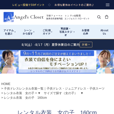
レビュー投稿で50ポイント
◇
お得な夏休みイベントのご案内♪
Angel's Closet
子供フォーマル レンタル&販売
発表会衣装専門店 エンジェルス クローゼット
実店舗・
アイテム
シーン
ご利用
お客様
About
写真スタジ
▾
▾
▾
▾
を選ぶ
から探す
ガイド
の声
Us
オ
8/8(土）-8/17（月）夏季休業日のご案内
詳細
Shop by Category
Shop by Occasion
How It Works
Visit Us
実店舗・写真スタジオ
アイテムから探す
シーンから探す
ご利用ガイド
Start
はじめに
カテゴリ詳細
→
サイズで選ぶ
→
性別・サイズで絞り込む
→
ショップガイド（総合案内）
01
HOME
レンタル・販売の入口
Rental
レンタル
子供ドレスレンタル衣装一覧｜子供ドレス・ジュニアドレス・子供スーツ
レンタル衣装 女の子
▼ サイズで探す（女の子） ▼
サイズの選び方
02
レンタル衣装 女の子 160cm
測り方と目安
女の子ドレス
男の子スーツ
Angel's Closetについて
03
レンタル衣装 女の子 160cm