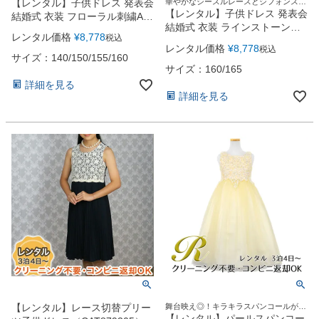
【レンタル】子供ドレス 発表会
華やかなシースルレースとシフォンスカ
お問い合わせ
09
ートのエレガントなドレス
【レンタル】子供ドレス 発表会
結婚式 衣装 フローラル刺繍Aラ
電話・メール・LINE
結婚式 衣装 ラインストーング
インオーガンジーロングドレス
レンタル価格
¥
8,778
税込
ログランベルト＆スパンコール
（HC1732）
レンタル価格
¥
8,778
税込
レースWシフォンドレス
サイズ：140/150/155/160
（CDC1212） 【 発表会 コンク
サイズ：160/165
ール 華やか 刺繍 膝丈 エレクト
詳細を見る
ーン ジュニアサイズ】 薄桃 赤
詳細を見る
Photography
色 紺 真白
写真スタジオ APS
Angel's Photo Studio
七五三・発表会・記念撮影
対応
Web または お電話
予約
ヘアメイク・着付け
特典
スタジオを予約 →
【レンタル】レース切替プリー
舞台映え◎！キラキラスパンコールがい
っぱいのドレス
【レンタル】パールスパンコー