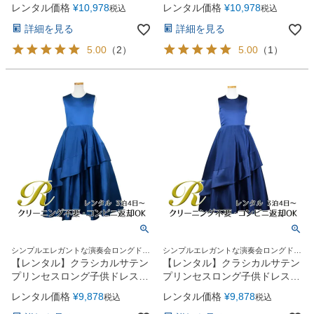
子供ドレス(cdc5008)ミント
子供ドレス(cdc5008)ホワイト
レンタル価格
¥
10,978
レンタル価格
¥
10,978
税込
税込
詳細を見る
詳細を見る
5.00
（
2
）
5.00
（
1
）
シンプルエレガントな演奏会ロングドレ
シンプルエレガントな演奏会ロングドレ
ス
ス
【レンタル】クラシカルサテン
【レンタル】クラシカルサテン
プリンセスロング子供ドレス
プリンセスロング子供ドレス
A(yp005a)ライトネイビー
A(yp005a)ネイビー
レンタル価格
¥
9,878
レンタル価格
¥
9,878
税込
税込