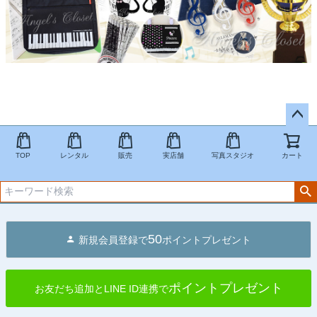
ペー
ジト
TOP
レンタル
販売
実店舗
写真スタジオ
カート
ップ
へ
50
新規会員登録で
ポイントプレゼント
ポイントプレゼント
お友だち追加とLINE ID連携で