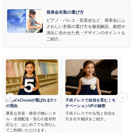
アノならペダル操作を妨げない丈感、バイオリンなら弓を動かす
右腕のゆとり、管楽器なら胸元の締め付けがないこと——演奏の
発表会衣装の選び方
質は衣装で変わります。Angel's Closetのレンタル衣装は、元ピ
ピアノ・バレエ・音楽会など、発表会にふ
アノ教師の店長が
発表会・コンクールでのご使用を前提に厳選し
さわしい衣装の選び方を徹底解説。曲想や
た商品
を多数ご用意しています。
演出に合わせた色・デザインのポイントも
ご紹介。
‹
›
Angel'sClosetが選ばれる5つ
子供ドレスで自信を育む｜モ
の理由
チベーションUPの秘密
豊富な衣装・格安小物レンタ
子供ドレスでやる気と自信を
ル・全国配送・安心の返却対
引き出す秘訣をご紹介。
応など、はじめてでも安心し
てご利用いただけます。