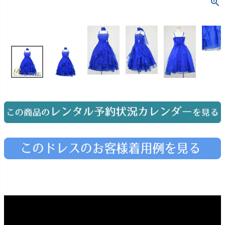
お問い合わせ
09
電話・メール・LINE
Photography
写真スタジオ APS
Angel's Photo Studio
七五三・発表会・記念撮影
対応
Web または お電話
予約
ヘアメイク・着付け
特典
スタジオを予約 →