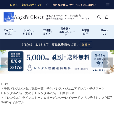
レビュー投稿で50ポイント
◇
お得な夏休み7大イベントのご案内♪
Angel's Closet
子供フォーマル レンタル&販売
発表会衣装専門店 エンジェルス クローゼット
実店舗・
アイテム
シーン
ご利用
お客様
About
写真スタジ
▾
▾
▾
▾
を選ぶ
から探す
ガイド
の声
Us
オ
8/8(土）-8/17（月）夏季休業日のご案内
詳細
Shop by Category
Shop by Occasion
How It Works
Visit Us
実店舗・写真スタジオ
アイテムから探す
シーンから探す
ご利用ガイド
Start
はじめに
カテゴリ詳細
→
サイズで選ぶ
→
性別・サイズで絞り込む
→
ショップガイド（総合案内）
01
HOME
レンタル・販売の入口
Rental
レンタル
子供ドレスレンタル衣装一覧｜子供ドレス・ジュニアドレス・子供スーツ
レンタル衣装 女の子
レンタル衣装 子供ドレス
サイズの選び方
02
【レンタル】ラインストーン＆オーガンジーレイヤードフリル子供ドレス(HC7
測り方と目安
34)ロイヤルブルー
女の子ドレス
男の子スーツ
Angel's Closetについて
03