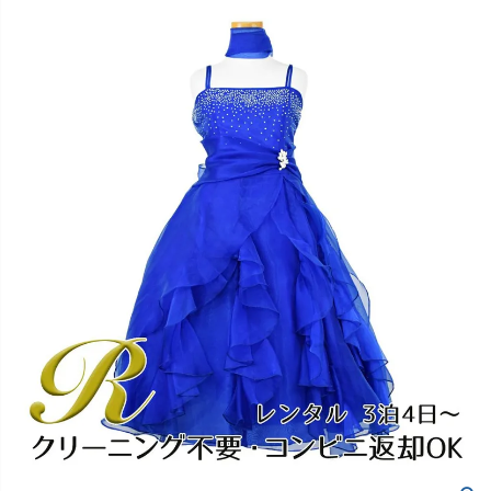
創業2003年からの想い
Season Best
七五三着物
シューズ
Recital & Concours
Wedding
Rental
レンタル
発表会・コンクール
結婚式
Atelier
小物・アクセ
パニエ
舞台で輝くステージ衣装
フラワーガール・リングボーイ・ゲ
実店舗 つくば店
スト
レンタルのご案内
04
予約・配送・返却・料金
Tsukuba Boutique
アウター
レディース
レンタルの流れ
05
茨城県土浦市大町14-16-1F
〒
4ステップで簡単
10:00–18:00（完全予約制）
営業
Sale
販売
あんしんパック
月曜日
06
定休
汚れ・キズ・破損の補償
店舗を予約する →
コスチューム
アウター
Graduation & Entrance
Shichi-Go-San
Buy & Support
ご購入・サポート
卒業式・入学式
七五三
きちんと感のあるフォーマル
3歳・5歳・7歳の晴れの日
インナー・パニエ
アクセサリー
販売・共通のご案内
07
品質・返品・お手入れ
ジュエリー
音楽雑貨
送料・お支払い
08
送料・決済方法