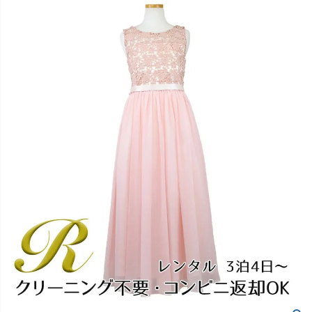
創業2003年からの想い
Season Best
七五三着物
シューズ
Recital & Concours
Wedding
Rental
レンタル
発表会・コンクール
結婚式
Atelier
小物・アクセ
パニエ
舞台で輝くステージ衣装
フラワーガール・リングボーイ・ゲ
実店舗 つくば店
スト
レンタルのご案内
04
予約・配送・返却・料金
Tsukuba Boutique
アウター
レディース
レンタルの流れ
05
茨城県土浦市大町14-16-1F
〒
4ステップで簡単
10:00–18:00（完全予約制）
営業
Sale
販売
あんしんパック
月曜日
06
定休
汚れ・キズ・破損の補償
店舗を予約する →
コスチューム
アウター
Graduation & Entrance
Shichi-Go-San
Buy & Support
ご購入・サポート
卒業式・入学式
七五三
きちんと感のあるフォーマル
3歳・5歳・7歳の晴れの日
インナー・パニエ
アクセサリー
販売・共通のご案内
07
品質・返品・お手入れ
ジュエリー
音楽雑貨
送料・お支払い
08
送料・決済方法