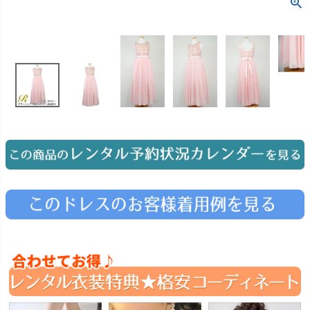
お問い合わせ
09
電話・メール・LINE
Photography
写真スタジオ APS
Angel's Photo Studio
七五三・発表会・記念撮影
対応
Web または お電話
予約
ヘアメイク・着付け
特典
スタジオを予約 →