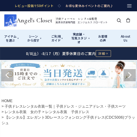
レビュー投稿で50ポイント
◇
お得な夏休みイベントのご案内♪
Angel's Closet
子供フォーマル レンタル&販売
発表会衣装専門店 エンジェルス クローゼット
実店舗・
アイテム
シーン
ご利用
お客様
About
写真スタジ
▾
▾
▾
▾
を選ぶ
から探す
ガイド
の声
Us
オ
8/8(土）-8/17（月）夏季休業日のご案内
詳細
Shop by Category
Shop by Occasion
How It Works
Visit Us
実店舗・写真スタジオ
アイテムから探す
シーンから探す
ご利用ガイド
Start
はじめに
カテゴリ詳細
→
サイズで選ぶ
→
性別・サイズで絞り込む
→
ショップガイド（総合案内）
01
HOME
レンタル・販売の入口
Rental
レンタル
子供ドレスレンタル衣装一覧｜子供ドレス・ジュニアドレス・子供スーツ
レンタル衣装 女の子
レンタル衣装 子供ドレス
サイズの選び方
02
【レンタル】エレガント3Dレースシフォンロング子供ドレス(CDC5006)ブラッ
測り方と目安
シュ
女の子ドレス
男の子スーツ
Angel's Closetについて
03